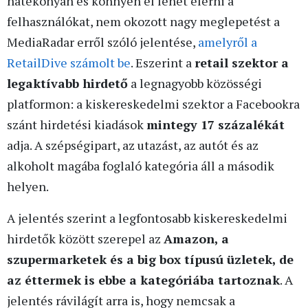
hatékonyan és könnyen el lehet elérni a
felhasználókat, nem okozott nagy meglepetést a
MediaRadar erről szóló jelentése,
amelyről a
RetailDive számolt be
. Eszerint a
retail szektor a
legaktívabb hirdető
a legnagyobb közösségi
platformon: a kiskereskedelmi szektor a Facebookra
szánt hirdetési kiadások
mintegy 17 százalékát
adja. A szépségipart, az utazást, az autót és az
alkoholt magába foglaló kategória áll a második
helyen.
A jelentés szerint a legfontosabb kiskereskedelmi
hirdetők között szerepel az
Amazon, a
szupermarketek és a big box típusú üzletek, de
az éttermek is ebbe a kategóriába tartoznak
. A
jelentés rávilágít arra is, hogy nemcsak a