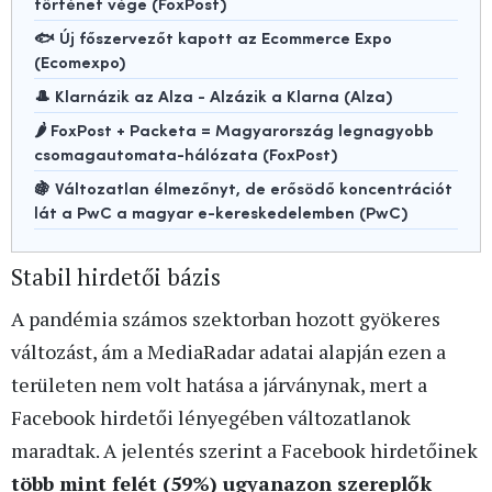
történet vége (FoxPost)
🐟 Új főszervezőt kapott az Ecommerce Expo
(Ecomexpo)
🎩 Klarnázik az Alza - Alzázik a Klarna (Alza)
🌶️ FoxPost + Packeta = Magyarország legnagyobb
csomagautomata-hálózata (FoxPost)
🍇 Változatlan élmezőnyt, de erősödő koncentrációt
lát a PwC a magyar e-kereskedelemben (PwC)
Stabil hirdetői bázis
A pandémia számos szektorban hozott gyökeres
változást, ám a MediaRadar adatai alapján ezen a
területen nem volt hatása a járványnak, mert a
Facebook hirdetői lényegében változatlanok
maradtak. A jelentés szerint a Facebook hirdetőinek
több mint felét (59%) ugyanazon szereplők