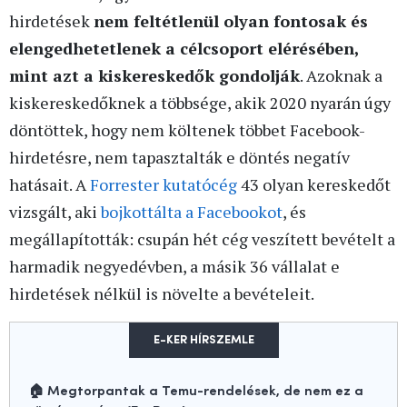
hirdetések
nem feltétlenül olyan fontosak és
elengedhetetlenek a célcsoport elérésében,
mint azt a kiskereskedők gondolják
. Azoknak a
kiskereskedőknek a többsége, akik 2020 nyarán úgy
döntöttek, hogy nem költenek többet Facebook-
hirdetésre, nem tapasztalták e döntés negatív
hatásait. A
Forrester kutatócég
43 olyan kereskedőt
vizsgált, aki
bojkottálta a Facebookot
, és
megállapították: csupán hét cég veszített bevételt a
harmadik negyedévben, a másik 36 vállalat e
hirdetések nélkül is növelte a bevételeit.
E-KER HÍRSZEMLE
🏠 Megtorpantak a Temu-rendelések, de nem ez a