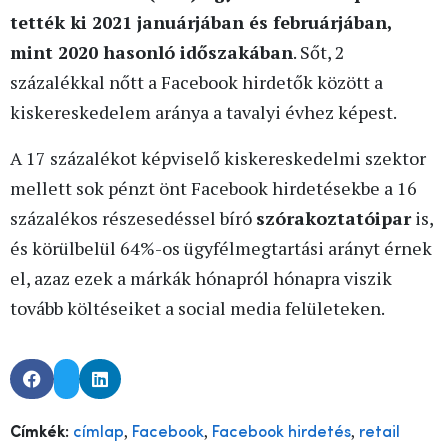
tették ki 2021 januárjában és februárjában,
mint 2020 hasonló időszakában
. Sőt, 2
százalékkal nőtt a Facebook hirdetők között a
kiskereskedelem aránya a tavalyi évhez képest.
A 17 százalékot képviselő kiskereskedelmi szektor
mellett sok pénzt önt Facebook hirdetésekbe a 16
százalékos részesedéssel bíró
szórakoztatóipar
is,
és körülbelül 64%-os ügyfélmegtartási arányt érnek
el, azaz ezek a márkák hónapról hónapra viszik
tovább költéseiket a social media felületeken.
,
,
,
Címkék:
címlap
Facebook
Facebook hirdetés
retail