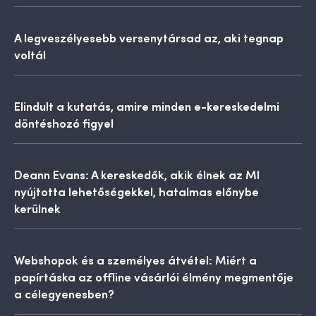
A legveszélyesebb versenytársad az, aki tegnap
voltál
Elindult a kutatás, amire minden e-kereskedelmi
döntéshozó figyel
Deann Evans: A kereskedők, akik élnek az MI
nyújtotta lehetőségekkel, hatalmas előnybe
kerülnek
Webshopok és a személyes átvétel: Miért a
papírtáska az offline vásárlói élmény megmentője
a célegyenesben?