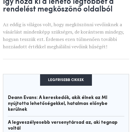
Így hozd ki a lehető legtöbbet a
rendelést megköszönő oldalból
Az eddig is világos volt, hogy megköszönni vevőinknek a
vásárlást mindenképp szükséges, de korántsem mindegy,
hogyan tesszük ezt. Érdemes ezen túlmenően további
hozzáadott értékkel meghálálni vevőink hűségét!
LEGFRISEBB CIKKEK
Deann Evans: A kereskedők, akik élnek az MI
nyújtotta lehetőségekkel, hatalmas előnybe
kerülnek
A legveszélyesebb versenytársad az, aki tegnap
voltál