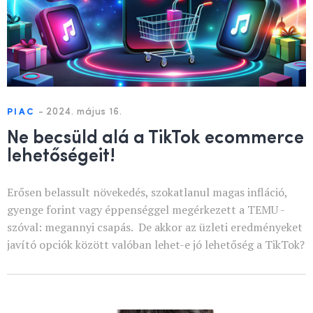
-
2024. május 16.
PIAC
Ne becsüld alá a TikTok ecommerce
lehetőségeit!
Erősen belassult növekedés, szokatlanul magas infláció,
gyenge forint vagy éppenséggel megérkezett a TEMU -
szóval: megannyi csapás. De akkor az üzleti eredményeket
javító opciók között valóban lehet-e jó lehetőség a TikTok?