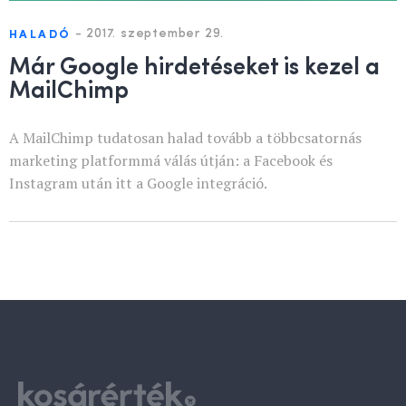
-
2017. szeptember 29.
HALADÓ
Már Google hirdetéseket is kezel a
MailChimp
A MailChimp tudatosan halad tovább a többcsatornás
marketing platformmá válás útján: a Facebook és
Instagram után itt a Google integráció.