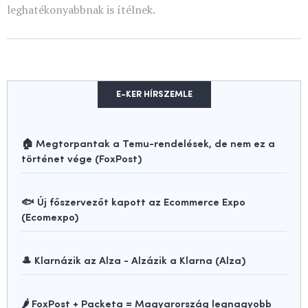
leghatékonyabbnak is ítélnek.
E-KER HÍRSZEMLE
🏠 Megtorpantak a Temu-rendelések, de nem ez a
történet vége (FoxPost)
🐟 Új főszervezőt kapott az Ecommerce Expo
(Ecomexpo)
🎩 Klarnázik az Alza - Alzázik a Klarna (Alza)
🌶️ FoxPost + Packeta = Magyarország legnagyobb