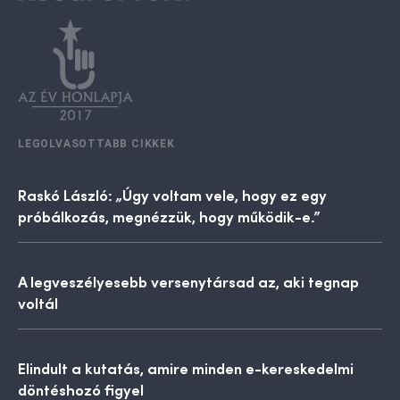
LEGOLVASOTTABB CIKKEK
Raskó László: „Úgy voltam vele, hogy ez egy
próbálkozás, megnézzük, hogy működik-e.”
A legveszélyesebb versenytársad az, aki tegnap
voltál
Elindult a kutatás, amire minden e-kereskedelmi
döntéshozó figyel