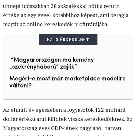
ünnepi időszakban 28 százalékkal nőtt a return
értéke az egy évvel korábbihoz képest, ami berágja
magát az online kereskedők profitrátájába.
EZ IS ÉRDEKELHET
“Magyarországon ma kemény
„szekrényháború” zajlik”
Megéri-e most már marketplace modellre
váltani?
Az elmúlt év egészében a fogyasztók 122 milliárd
dollár értékű árut küldtek vissza kereskedőiknek. Ez
Magyarország éves GDP-jének nagyjából hatvan