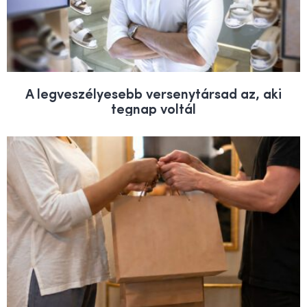
A legveszélyesebb versenytársad az, aki
tegnap voltál