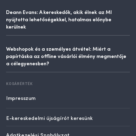
Deann Evans: A kereskedők, akik élnek az MI
nyújtotta lehetőségekkel, hatalmas előnybe
kerülnek
Webshopok és a személyes átvétel: Miért a
papírtáska az offline vásárlói élmény megmentője
a célegyenesben?
KOSÁRÉRTÉK
Impresszum
E-kereskedelmi újságírót keresünk
Adatkezelési Szabályzat