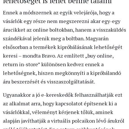
lehetőséget is lehet benne találni
Ennek a módszernek az egyik velejárója, hogy a
vásárlók egy része nem megszerezni akar egy-egy
árucikket az online boltokban, hanem a visszaküldés
szándékával jelenik meg a boltban. Magyarán
elsősorban a termékek kipróbálásának lehetőségét
keresi – mondta Bravo. Az említett „buy online,
return in-store” különösen kedvez ennek a
lehetőségnek, hiszen megkönnyíti a kipróbálandó
áru beszerzését és visszaszolgáltatását.
Ugyanakkor a jó e-kereskedők felhasználhatják ezt
az alkalmat arra, hogy kapcsolatot építsenek ki a
vásárlókkal, véleményt kérjenek tőlük, aminek
alapján javíthatják a virtuális polcaikon lévő árukról