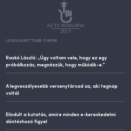
LEGOLVASOTTABB CIKKEK
Raskó László: „Úgy voltam vele, hogy ez egy
próbálkozás, megnézzük, hogy működik-e.”
A legveszélyesebb versenytársad az, aki tegnap
voltál
Elindult a kutatás, amire minden e-kereskedelmi
döntéshozó figyel