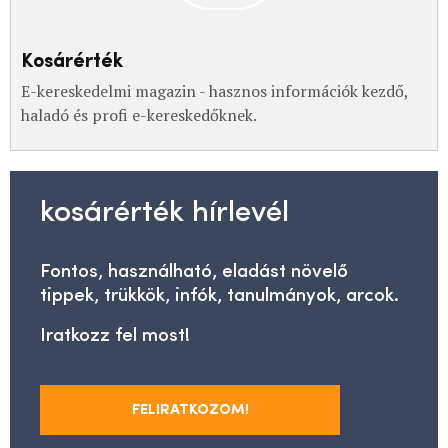
Kosárérték
E-kereskedelmi magazin - hasznos információk kezdő,
haladó és profi e-kereskedőknek.
kosárérték hírlevél
Fontos, használható, eladást növelő
tippek, trükkök, infók, tanulmányok, arcok.
Iratkozz fel most!
FELIRATKOZOM!