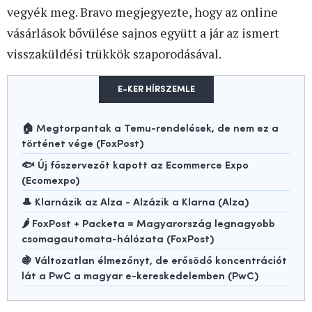
vegyék meg. Bravo megjegyezte, hogy az online
vásárlások bővülése sajnos együtt a jár az ismert
visszaküldési trükkök szaporodásával.
E-KER HÍRSZEMLE
🏠 Megtorpantak a Temu-rendelések, de nem ez a
történet vége (FoxPost)
🐟 Új főszervezőt kapott az Ecommerce Expo
(Ecomexpo)
🎩 Klarnázik az Alza - Alzázik a Klarna (Alza)
🌶️ FoxPost + Packeta = Magyarország legnagyobb
csomagautomata-hálózata (FoxPost)
🍇 Változatlan élmezőnyt, de erősödő koncentrációt
lát a PwC a magyar e-kereskedelemben (PwC)