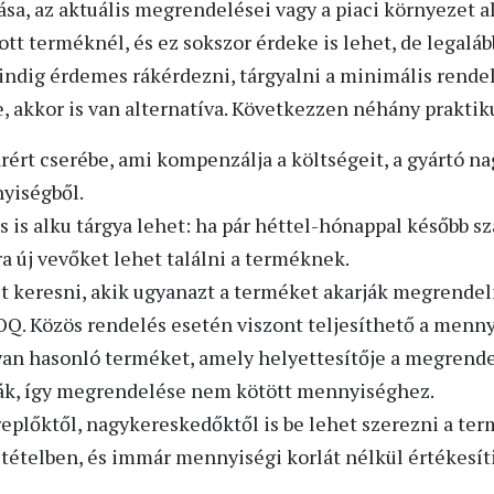
ása, az aktuális megrendelései vagy a piaci környezet a
tt terméknél, és ez sokszor érdeke is lehet, de legalá
indig érdemes rákérdezni, tárgyalni a minimális rende
 akkor is van alternatíva. Következzen néhány praktiku
ért cserébe, ami kompenzálja a költségeit, a gyártó na
yiségből.
s is alku tárgya lehet: ha pár héttel-hónappal később sz
gra új vevőket lehet találni a terméknek.
 keresni, akik ugyanazt a terméket akarják megrendeln
Q. Közös rendelés esetén viszont teljesíthető a menny
lyan hasonló terméket, amely helyettesítője a megrende
ják, így megrendelése nem kötött mennyiséghez.
eplőktől, nagykereskedőktől is be lehet szerezni a ter
tételben, és immár mennyiségi korlát nélkül értékesíti