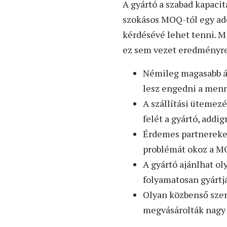
A gyártó a szabad kapacit
szokásos MOQ-tól egy ado
kérdésévé lehet tenni. M
ez sem vezet eredményre,
Némileg magasabb ár
lesz engedni a menn
A szállítási ütemezé
felét a gyártó, addi
Érdemes partnereket
problémát okoz a MO
A gyártó ajánlhat o
folyamatosan gyárt
Olyan közbenső szer
megvásárolták nagy 