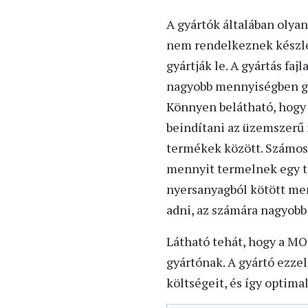
A gyártók általában oly
nem rendelkeznek készle
gyártják le. A gyártás faj
nagyobb mennyiségben gyá
Könnyen belátható, hogy 
beindítani az üzemszerű
termékek között. Számos e
mennyit termelnek egy te
nyersanyagból kötött men
adni, az számára nagyobb 
Látható tehát, hogy a MO
gyártónak. A gyártó ezzel
költségeit, és így optimali