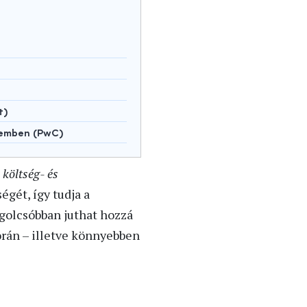
t)
lemben (PwC)
ó
költség- és
gét, így tudja a
egolcsóbban juthat hozzá
orán – illetve könnyebben