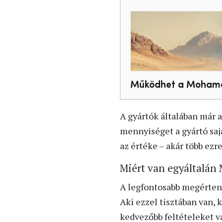
Működhet a Mohamed
A gyártók általában már 
mennyiséget a gyártó sajá
az értéke – akár több ezr
Miért van egyáltalán
A legfontosabb megérteni
Aki ezzel tisztában van, 
kedvezőbb feltételeket 