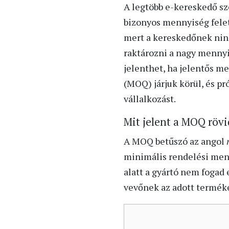
A legtöbb e-kereskedő sze
bizonyos mennyiség felett
mert a kereskedőnek nin
raktározni a nagy menny
jelenthet, ha jelentős m
(MOQ) járjuk körül, és pr
vállalkozást.
Mit jelent a MOQ rövi
A MOQ betűszó az angol
minimális rendelési menn
alatt a gyártó nem fogad
vevőnek az adott terméket