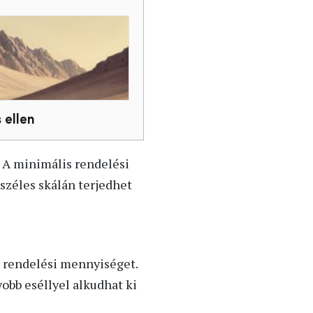
ellen
. A minimális rendelési
 széles skálán terjedhet
s rendelési mennyiséget.
yobb eséllyel alkudhat ki