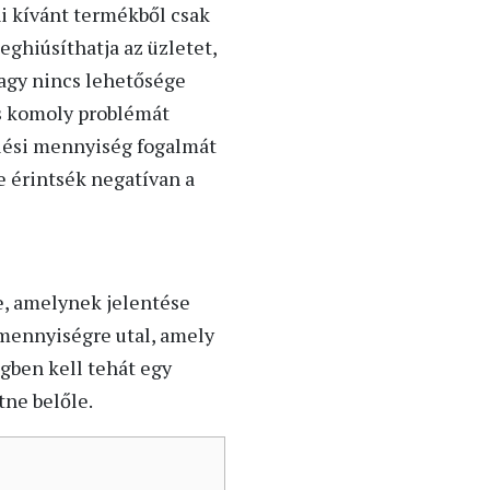
ni kívánt termékből csak
eghiúsíthatja az üzletet,
agy nincs lehetősége
is komoly problémát
elési mennyiség fogalmát
e érintsék negatívan a
e, amelynek jelentése
 mennyiségre utal, amely
gben kell tehát egy
tne belőle.