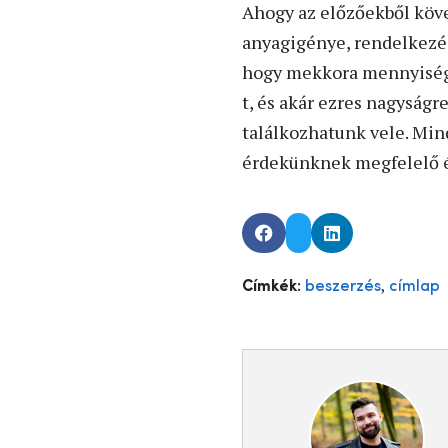
Ahogy az előzőekből köve
anyagigénye, rendelkezésr
hogy mekkora mennyiség
t, és akár ezres nagyság
találkozhatunk vele. Min
érdekünknek megfelelő és
,
Címkék:
beszerzés
címlap