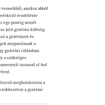
 termékből, amikor abból
beérkező rendelésre
zaz egy pontig minél
e jutó gyártási költség.
i a gyártósort és
égek megoszlanak a
gy gyártási ciklusban
gy a szükséges
 amennyit azonnal el tud
elent.
élszerű meghatároznia a
 csökkenteni a gyártási