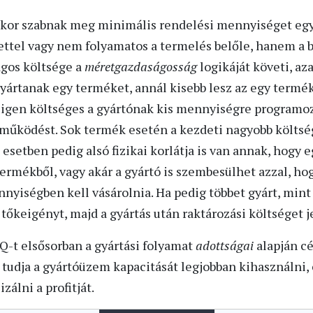
ankor szabnak meg minimális rendelési mennyiséget egy
ttel vagy nem folyamatos a termelés belőle, hanem a 
lagos költsége a
méretgazdaságosság
logikáját követi, a
rtanak egy terméket, annál kisebb lesz az egy termékr
igen költséges a gyártónak kis mennyiségre programozn
 működést. Sok termék esetén a kezdeti nagyobb költs
setben pedig alsó fizikai korlátja is van annak, hogy e
rmékből, vagy akár a gyártó is szembesülhet azzal, ho
nyiségben kell vásárolnia. Ha pedig többet gyárt, mint
tőkeigényt, majd a gyártás után raktározási költséget j
Q-t elsősorban a gyártási folyamat
adottságai
alapján c
 tudja a gyártóüzem kapacitását legjobban kihasználni,
zálni a profitját.