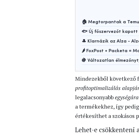
🏠 Megtorpantak a Temu-
🐟 Új főszervezőt kapot
🎩 Klarnázik az Alza - Alz
🌶️ FoxPost + Packeta =
🍇 Változatlan élmezőny
Mindezekből következő fo
profitoptimalizálás alapjá
legalacsonyabb
egységár
a termékekhez, így pedig 
értékesíthet a szokásos p
Lehet-e csökkenteni 