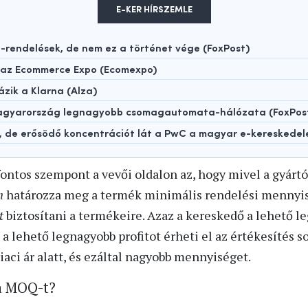
E-KER HÍRSZEMLE
rendelések, de nem ez a történet vége (FoxPost)
t az Ecommerce Expo (Ecomexpo)
ázik a Klarna (Alza)
 Magyarország legnagyobb csomagautomata-hálózata (FoxPos
t, de erősödő koncentrációt lát a PwC a magyar e-kereskede
ntos szempont a vevői oldalon az, hogy mivel a gyárt
n
határozza meg a termék minimális rendelési mennyisé
at
biztosítani a termékeire. Azaz a kereskedő a lehető l
a lehető legnagyobb profitot érheti el az értékesítés s
iaci ár alatt, és ezáltal nagyobb mennyiséget.
a MOQ-t?