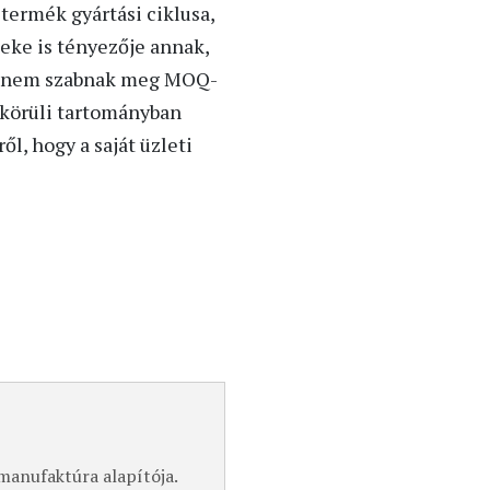
termék gyártási ciklusa,
deke is tényezője annak,
l nem szabnak meg MOQ-
 körüli tartományban
l, hogy a saját üzleti
manufaktúra alapítója.