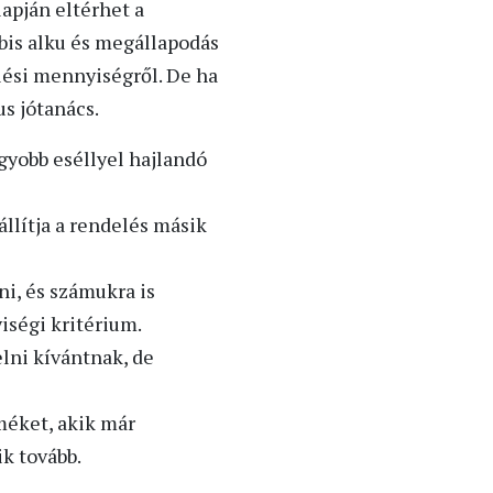
lapján eltérhet a
bbis alku és megállapodás
lési mennyiségről. De ha
s jótanács.
gyobb eséllyel hajlandó
állítja a rendelés másik
i, és számukra is
iségi kritérium.
lni kívántnak, de
méket, akik már
k tovább.