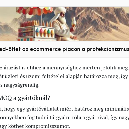
-ötlet az ecommerce piacon a protekcionizmus 
az árazást is ehhez a mennyiséghez mérten jelölik meg
t üzleti és üzemi feltételei alapján határozza meg, így
es nagyságrendig.
 MOQ a gyártóknál?
, hogy egy gyártóvállalat miért határoz meg minimáli
könnyebben fog tudni tárgyalni róla a gyártóval, így nag
vagy köthet kompromisszumot.