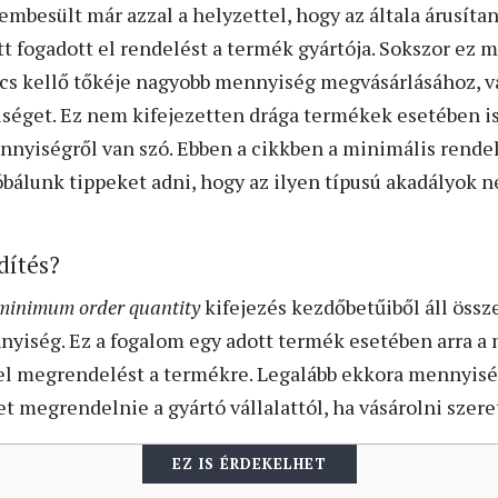
mbesült már azzal a helyzettel, hogy az általa árusíta
 fogadott el rendelést a termék gyártója. Sokszor ez m
cs kellő tőkéje nagyobb mennyiség megvásárlásához, v
iséget. Ez nem kifejezetten drága termékek esetében 
ennyiségről van szó. Ebben a cikkben a minimális rend
óbálunk tippeket adni, hogy az ilyen típusú akadályok n
dítés?
minimum order quantity
kifejezés kezdőbetűiből áll össz
yiség. Ez a fogalom egy adott termék esetében arra a
 el megrendelést a termékre. Legalább ekkora mennyisé
 megrendelnie a gyártó vállalattól, ha vásárolni szere
EZ IS ÉRDEKELHET