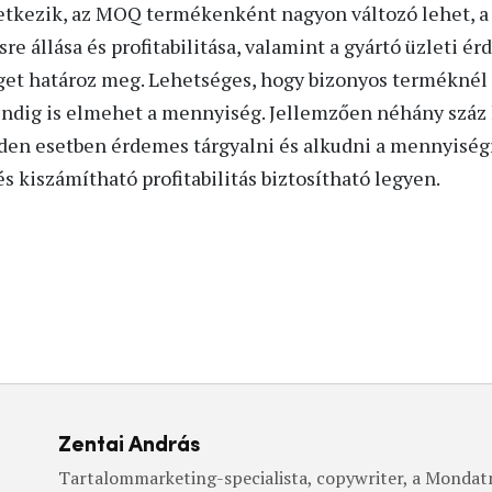
tkezik, az MOQ termékenként nagyon változó lehet, a 
e állása és profitabilitása, valamint a gyártó üzleti ér
et határoz meg. Lehetséges, hogy bizonyos termékné
rendig is elmehet a mennyiség. Jellemzően néhány száz
den esetben érdemes tárgyalni és alkudni a mennyiségrő
 kiszámítható profitabilitás biztosítható legyen.
Zentai András
Tartalommarketing-specialista, copywriter, a Mondat