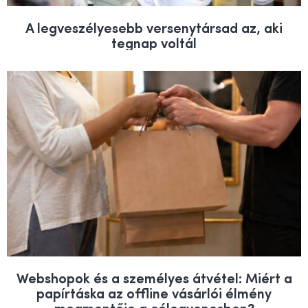
A legveszélyesebb versenytársad az, aki
tegnap voltál
Webshopok és a személyes átvétel: Miért a
papírtáska az offline vásárlói élmény
megmentője a célegyenesben?