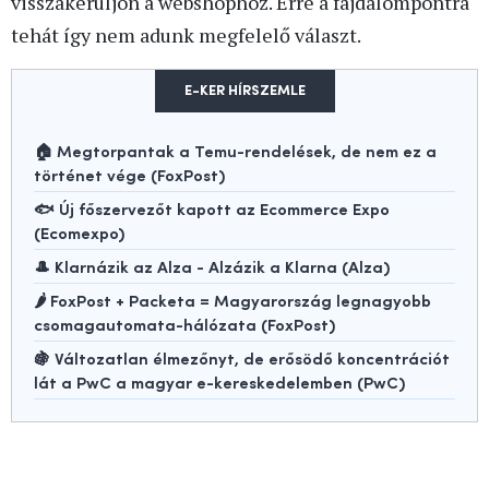
visszakerüljön a webshophoz. Erre a fájdalompontra
tehát így nem adunk megfelelő választ.
E-KER HÍRSZEMLE
🏠 Megtorpantak a Temu-rendelések, de nem ez a
történet vége (FoxPost)
🐟 Új főszervezőt kapott az Ecommerce Expo
(Ecomexpo)
🎩 Klarnázik az Alza - Alzázik a Klarna (Alza)
🌶️ FoxPost + Packeta = Magyarország legnagyobb
csomagautomata-hálózata (FoxPost)
🍇 Változatlan élmezőnyt, de erősödő koncentrációt
lát a PwC a magyar e-kereskedelemben (PwC)