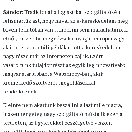
Sándor
: Tradicionális logisztikai szolgáltatóként
felismertük azt, hogy mivel az e-kereskedelem még
bőven felfutóban van itthon, mi sem maradhatunk ki
ebből, hiszen ha megnézzük a nyugat-európai vagy
akár a tengerentúli példákat, ott a kereskedelem
nagy része már az interneten zajlik. Ezért
vásároltunk tulajdonrészt az egyik leginnovatívabb
magyar startupban, a Webshippy-ben, akik
kiemelkedő szoftveres megoldásokkal
rendelkeznek.
Eleinte nem akartunk beszállni a last mile piacra,
hiszen rengeteg nagy szolgáltató működik ezen a
területen, az ügyfelekkel beszélgetve viszont
kiderült, hogy sokaknak nehézséget okoz a