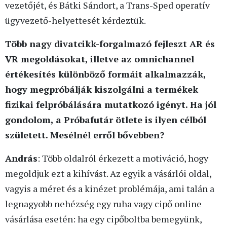
vezetőjét, és Bátki Sándort, a Trans-Sped operatív
ügyvezető-helyettesét kérdeztük.
Több nagy divatcikk-forgalmazó fejleszt AR és
VR megoldásokat, illetve az omnichannel
értékesítés különböző formáit alkalmazzák,
hogy megpróbálják kiszolgálni a termékek
fizikai felpróbálására mutatkozó igényt. Ha jól
gondolom, a Próbafutár ötlete is ilyen célból
született. Mesélnél erről bővebben?
András
: Több oldalról érkezett a motiváció, hogy
megoldjuk ezt a kihívást. Az egyik a vásárlói oldal,
vagyis a méret és a kinézet problémája, ami talán a
legnagyobb nehézség egy ruha vagy cipő online
vásárlása esetén: ha egy cipőboltba bemegyünk,