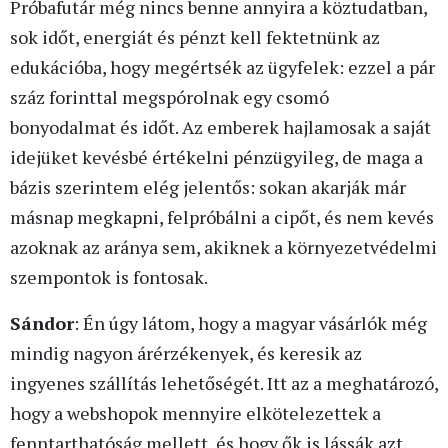
Próbafutár még nincs benne annyira a köztudatban,
sok időt, energiát és pénzt kell fektetnünk az
edukációba, hogy megértsék az ügyfelek: ezzel a pár
száz forinttal megspórolnak egy csomó
bonyodalmat és időt. Az emberek hajlamosak a saját
idejüket kevésbé értékelni pénzügyileg, de maga a
bázis szerintem elég jelentős: sokan akarják már
másnap megkapni, felpróbálni a cipőt, és nem kevés
azoknak az aránya sem, akiknek a környezetvédelmi
szempontok is fontosak.
Sándor
: Én úgy látom, hogy a magyar vásárlók még
mindig nagyon árérzékenyek, és keresik az
ingyenes szállítás lehetőségét. Itt az a meghatározó,
hogy a webshopok mennyire elkötelezettek a
fenntarthatóság mellett, és hogy ők is lássák azt,