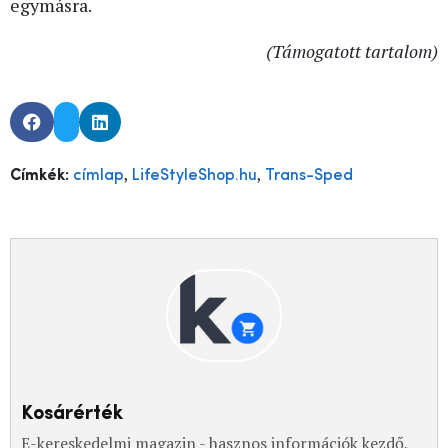
egymásra.
(Támogatott tartalom)
,
,
Címkék:
címlap
LifeStyleShop.hu
Trans-Sped
Kosárérték
E-kereskedelmi magazin - hasznos információk kezdő,