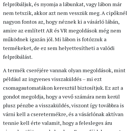
felpróbáljuk, és nyomja a lábunkat, vagy lábon már
nem tetszik, akkor azt nem vesszük meg. A cipőknél
nagyon fontos az, hogy néznek ki a vásárló lábán,
amire az említett AR és VR megoldások még nem
működnek igazán jól. Mi lábon is fotózzuk a
termékeket, de ez sem helyettesítheti a valódi
felpróbálást.
A termék cseréjére vannak olyan megoldások, mint
például az ingyenes visszaküldés – mi ezt
csomagautomatákon keresztül biztosítjuk. Ez azt a
gondot megoldja, hogy a vevő számára nem kerül
plusz pénzbe a visszaküldés, viszont így továbbra is
várni kell a cseretermékre, és a vásárlónak aktívan
tennie kell érte valamit, hogy a felesleges áru