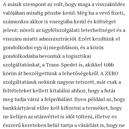
A másik szempont az volt, hogy maga a visszaküldés
valójában mindig pénzbe kerül. Még ha a vevő fizeti,
számunkra akkor is energiába kerül és költséget
jelent: növeli az ügyfélszolgálati leterheltséget és a
visszáru miatti adminisztrációt. Ezért kezdtünk el
gondolkodni egy új megoldáson, és a közös
gondolkodásba bevontuk a logisztikai
szolgáltatónkat, a Trans-Spedet is, akikkel több
körön át beszélgettünk a lehetőségekről. A ZERO
szolgáltatásuk nekünk nagyon tetszett, már csak a
feltételeket kellett kitalálni ahhoz, hogy a futár
meg tudja várni a felpróbálást. Ilyen például az, hogy
bankkártyával előre kell kifizetni a terméket, hogy
ne kelljen az utánvéttel is időt tölteni, illetve ez
ésszerű kereteken belül tartja a vásárlást is, hogy ne