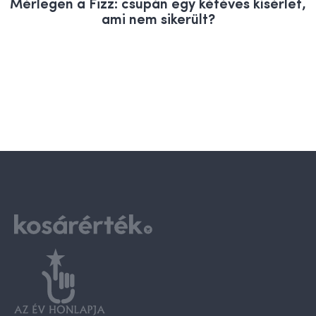
Mérlegen a Fizz: csupán egy kétéves kísérlet,
ami nem sikerült?