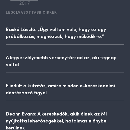
LEGOLVASOTTABB CIKKEK
Raskó László: „Úgy voltam vele, hogy ez egy
próbálkozás, megnézzük, hogy működik-e.”
A legveszélyesebb versenytársad az, aki tegnap
voltál
Elindult a kutatás, amire minden e-kereskedelmi
döntéshozó figyel
Deann Evans: A kereskedők, akik élnek az MI
nyújtotta lehetőségekkel, hatalmas előnybe
kerülnek