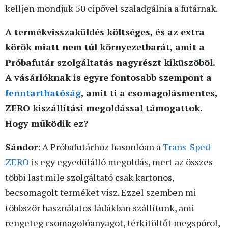
kelljen mondjuk 50 cipővel szaladgálnia a futárnak.
A termékvisszaküldés költséges, és az extra
körök miatt nem túl környezetbarát, amit a
Próbafutár szolgáltatás nagyrészt kiküszöböl.
A vásárlóknak is egyre fontosabb szempont a
fenntarthatóság
, amit ti a csomagolásmentes,
ZERO kiszállítási megoldással támogattok.
Hogy működik ez?
Sándor
: A Próbafutárhoz hasonlóan a
Trans-Sped
ZERO
is egy egyedülálló megoldás, mert az összes
többi last mile szolgáltató csak kartonos,
becsomagolt terméket visz. Ezzel szemben mi
többször használatos ládákban szállítunk, ami
rengeteg csomagolóanyagot, térkitöltőt megspórol,