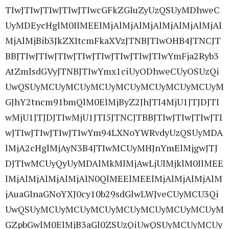
TIwJTIwJTIwJTIwJTIwcGFkZGluZyUzQSUyMDhweC
UyMDEycHglM0IlMEElMjAlMjAlMjAlMjAlMjAlMjAl
MjAlMjBib3JkZXItcmFkaXVzJTNBJTIwOHB4JTNCJT
BBJTIwJTIwJTIwJTIwJTIwJTIwJTIwJTIwYmFja2Ryb3
AtZmlsdGVyJTNBJTIwYmx1ciUyODhweCUyOSUzQi
UwQSUyMCUyMCUyMCUyMCUyMCUyMCUyMCUyM
GJhY2tncm91bmQlM0ElMjByZ2JhJTI4MjU1JTJDJTI
wMjU1JTJDJTIwMjU1JTI5JTNCJTBBJTIwJTIwJTIwJTI
wJTIwJTIwJTIwJTIwYm94LXNoYWRvdyUzQSUyMDA
lMjA2cHglMjAyN3B4JTIwMCUyMHJnYmElMjgwJTJ
DJTIwMCUyQyUyMDAlMkMlMjAwLjUlMjklM0IlMEE
lMjAlMjAlMjAlMjAlN0QlMEElMEElMjAlMjAlMjAlM
jAuaGlnaGNoYXJ0cy10b29sdGlwLWJveCUyMCU3Qi
UwQSUyMCUyMCUyMCUyMCUyMCUyMCUyMCUyM
GZpbGwlM0ElMjB3aGl0ZSUzQiUwQSUyMCUyMCUy