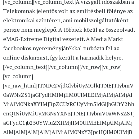
[vc_column][vc_column_text]A vizsgált időszakban a
Telekomnak jelentős volt az említésbeli fölénye az
elektronikai színtéren, ami mobilszolgáltatóként
persze nem meglepő. A többiek közül az összeolvadt
eMAG-Extreme Digital vezetett. A Media Markt
facebookos nyereményjátékkal turbózta fel az
online diskurzust, így került a harmadik helyre.
[/vc_column_text][/vc_column][/vc_row][vc_row]
[vc_column]
[vc_raw_html]JTNDc2VjdGlvbiUyMGlkJTNEJTIybmV
0aWNsZS1jaGFydHMlMjIlM0UlMEElMjAlMjAlMjAl
MjAlM0NkaXYlMjBpZCUzRCUyMm5ldGljbGUtY2hh
cnQtNiUyMiUyMGNsYXNzJTNEJTIybmV0aWNsZS1j
aGFydC1jb250YWluZXIlMjIlM0UlMEElMjAlMjAlMj
AlMjAlMjAlMjAlMjAlMjAlM0NzY3JpcHQlM0UlMjB