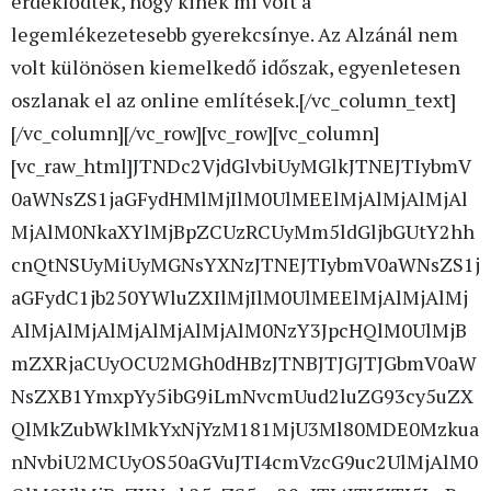
érdeklődtek, hogy kinek mi volt a
legemlékezetesebb gyerekcsínye. Az Alzánál nem
volt különösen kiemelkedő időszak, egyenletesen
oszlanak el az online említések.
[/vc_column_text]
[/vc_column][/vc_row][vc_row][vc_column]
[vc_raw_html]JTNDc2VjdGlvbiUyMGlkJTNEJTIybmV
0aWNsZS1jaGFydHMlMjIlM0UlMEElMjAlMjAlMjAl
MjAlM0NkaXYlMjBpZCUzRCUyMm5ldGljbGUtY2hh
cnQtNSUyMiUyMGNsYXNzJTNEJTIybmV0aWNsZS1j
aGFydC1jb250YWluZXIlMjIlM0UlMEElMjAlMjAlMj
AlMjAlMjAlMjAlMjAlMjAlM0NzY3JpcHQlM0UlMjB
mZXRjaCUyOCU2MGh0dHBzJTNBJTJGJTJGbmV0aW
NsZXB1YmxpYy5ibG9iLmNvcmUud2luZG93cy5uZX
QlMkZubWklMkYxNjYzM181MjU3Ml80MDE0Mzkua
nNvbiU2MCUyOS50aGVuJTI4cmVzcG9uc2UlMjAlM0