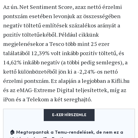
Az ún. Net Sentiment Score, azaz nettó érzelmi
pontszám esetében levonjuk az összességében
negatív töltetű említések százalékos arányát a
pozitív töltetűekéből.
Például cikkünk
megjelenésekor a Tesco több mint 25 ezer
találatából 12,39% volt inkább pozitív töltetű, és
14,62% inkább negatív (a többi pedig semleges), a
kettő különbözetéből jön ki a -2,24%-os nettó
érzelmi pontszám. Ez alapján a legjobban a Kifli.hu
és az eMAG-Extreme Digital teljesítettek, míg az
iPon és a Telekom a két sereghajtó.
E-KER HÍRSZEMLE
🏠 Megtorpantak a Temu-rendelések, de nem ez a