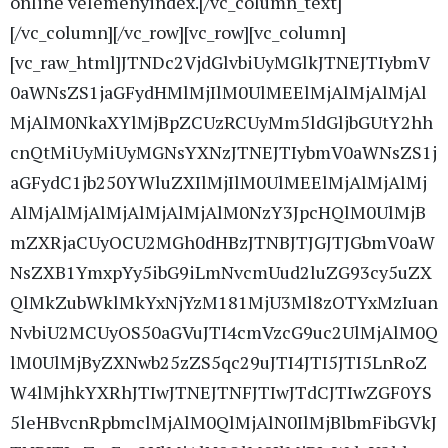
online véleményindex.[/vc_column_text]
[/vc_column][/vc_row][vc_row][vc_column]
[vc_raw_html]JTNDc2VjdGlvbiUyMGlkJTNEJTIybmV
0aWNsZS1jaGFydHMlMjIlM0UlMEElMjAlMjAlMjAl
MjAlM0NkaXYlMjBpZCUzRCUyMm5ldGljbGUtY2hh
cnQtMiUyMiUyMGNsYXNzJTNEJTIybmV0aWNsZS1j
aGFydC1jb250YWluZXIlMjIlM0UlMEElMjAlMjAlMj
AlMjAlMjAlMjAlMjAlMjAlM0NzY3JpcHQlM0UlMjB
mZXRjaCUyOCU2MGh0dHBzJTNBJTJGJTJGbmV0aW
NsZXB1YmxpYy5ibG9iLmNvcmUud2luZG93cy5uZX
QlMkZubWklMkYxNjYzM181MjU3Ml8zOTYxMzIuan
NvbiU2MCUyOS50aGVuJTI4cmVzcG9uc2UlMjAlM0Q
lM0UlMjByZXNwb25zZS5qc29uJTI4JTI5JTI5LnRoZ
W4lMjhkYXRhJTIwJTNEJTNFJTIwJTdCJTIwZGF0YS
5leHBvcnRpbmclMjAlM0QlMjAlN0IlMjBlbmFibGVkJ