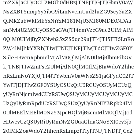
mZXRjaCUyOCU2MGh0dHBzJTNBJTJGJTJGbmV0aW
NsZXB1YmxpYy5ibG9iLmNvcmUud2luZG93cy5uZX
QlMkZubWklMkYxNjYzM181MjU3Ml80MDE0NDAu
anNvbiU2MCUyOS50aGVuJTI4cmVzcG9uc2UlMjAlM
0QlM0UlMjByZXNwb25zZS5qc29uJTI4JTI5JTI5LnRo
ZW4lMjhkYXRhJTIwJTNEJTNFJTIwJTdCJTIwZGF0Y
S5leHBvcnRpbmclMjAlM0QlMjAlN0IlMjBlbmFibGV
kJTNBJTIwZmFsc2UlMjAlN0QlM0IlMjBIaWdoY2hhc
nRzLmNoYXJ0JTI4JTYwbmV0aWNsZS1jaGFydC02JT
YwJTJDJTIwZGF0YSUyOSUzQiU3RCUyOSUyMCUzQ
yUyRnNjcmlwdCUzRSUwQSUyMCUyMCUyMCUyMC
UzQyUyRmRpdiUzRSUwQSUzQyUyRnNlY3Rpb24lM
0UlMEElMEElM0NzY3JpcHQlMjBzcmMlM0QlMjJod
HRwcyUzQSUyRiUyRmNvZGUuaGlnaGNoYXJ0cy5jb
20lMkZoaWdoY2hhcnRzLmpzJTIyJTNFJTNDJTJGc2