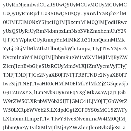
yUyRnNjcmlwdCUzRSUwQSUyMCUyMCUyMCUyMC
UzQyUyRmRpdiUzRSUwQSUzQyUyRnNlY3Rpb24lM
0UlMEElM0NzY3JpcHQlMjBzcmMlM0QlMjJodHRwc
yUzQSUyRiUyRmNkbmpzLmNsb3VkZmxhcmUuY29
tJTJGYWpheCUyRmxpYnMlMkZtb21lbnQuanMlMk
YyLjI5LjMlMkZtb21lbnQubWluLmpzJTIyJTIwY3Jvc3
NvcmlnaW4lM0QlMjJhbm9ueW1vdXMlMjIlMjByZW
ZlcnJlcnBvbGljeSUzRCUyMm5vLXJlZmVycmVyJTIyJ
TNFJTNDJTJGc2NyaXB0JTNFJTBBJTNDc2NyaXB0JT
Iwc3JjJTNEJTIyaHR0cHMlM0ElMkYlMkZjZG5qcy5jb
G91ZGZsYXJlLmNvbSUyRmFqYXglMkZsaWJzJTJGb
W9tZW50LXRpbWV6b25lJTJGMC41LjM0JTJGbW9tZ
W50LXRpbWV6b25lLXdpdGgtZGF0YS0xMC15ZWFy
LXJhbmdlLmpzJTIyJTIwY3Jvc3NvcmlnaW4lM0QlMj
Jhbm9ueW1vdXMlMjIlMjByZWZlcnJlcnBvbGljeSUz