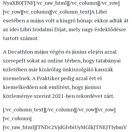
NyaXB0JTNF[/vc_raw_html][/vc_column][/vc_row]
[vc_row][vc_column][vc_column_text]A Libri
esetében a május volt a kiugró hónap: ekkor adták át
az idei Libri Irodalmi Díjat, mely nagy érdeklődésre
tartott számot.
A Decathlon május végén és június elején azzal
szerepelt sokat az online térben, hogy tatabányai
üzletében már kizárólag önkiszolgáló kasszák
üzemelnek. A Praktiker pedig azzal ért el
kiemelkedően sok említést, hogy júniusi
közleménye szerint 2021-ben rekordévet zárt.
[/vc_column_text][/vc_column][/vc_row][vc_row]
[vc_column]
[vc_raw_html]JTNDc2VjdGlvbiUyMGlkJTNEJTIybmV