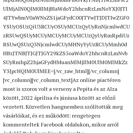
UlMjAlN0QlM0IlMjBIaWdoY2hhcnRzLmNoYXJ0JTI
4JTYwbmV0aWNsZS1jaGFydC00JTYwJTJDJTIwZGF0
YSUyOSUzQiU3RCUyOSUyMCUzQyUyRnNjcmlwdCU
zRSUwQSUyMCUyMCUyMCUyMCUzQyUyRmRpdiUz
RSUwQSUzQ3NjcmlwdCUyMHNyYyUzRCUyMmh0d
HBzJTNBJTJGJTJGY29kZS5oaWdoY2hhcnRzLmNvb
SUyRmhpZ2hjaGFydHMuanMlMjIlM0UlM0MlMkZz
Y3JpcHQlM0UlMEE=[/vc_raw_html][/vc_column]
[vc_column][vc_column_text]
Az online piactéren
most is szoros volt a verseny a Pepita és az Alza
között, 2022 áprilisa és júniusa között az előző
vezetett. Közvetlen hangnemben szólították meg
vásárlóikat, és ez működött: rengetegen
kommenteltek Facebook oldalukon, mikor arról