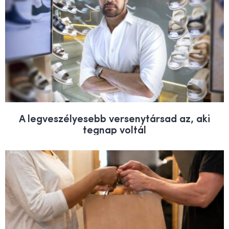
A legveszélyesebb versenytársad az, aki
tegnap voltál