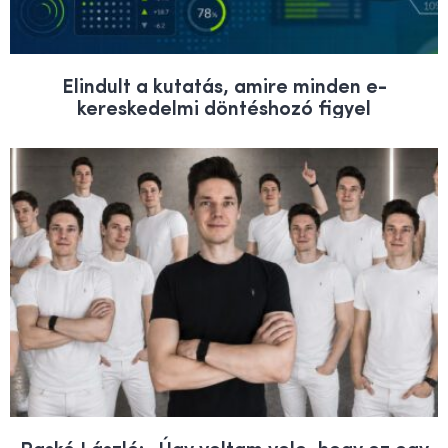
Elindult a kutatás, amire minden e-
kereskedelmi döntéshozó figyel
Raskó László: „Úgy voltam vele, hogy ez egy