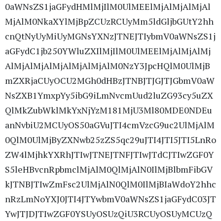
0aWNsZS1jaGFydHMlMjIlM0UlMEElMjAlMjAlMjAl
MjAlM0NkaXYlMjBpZCUzRCUyMm5ldGljbGUtY2hh
cnQtNyUyMiUyMGNsYXNzJTNEJTIybmV0aWNsZS1j
aGFydC1jb250YWluZXIlMjIlM0UlMEElMjAlMjAlMj
AlMjAlMjAlMjAlMjAlMjAlM0NzY3JpcHQlM0UlMjB
mZXRjaCUyOCU2MGh0dHBzJTNBJTJGJTJGbmV0aW
NsZXB1YmxpYy5ibG9iLmNvcmUud2luZG93cy5uZX
QlMkZubWklMkYxNjYzM181MjU3Ml80MDE0NDEu
anNvbiU2MCUyOS50aGVuJTI4cmVzcG9uc2UlMjAlM
0QlM0UlMjByZXNwb25zZS5qc29uJTI4JTI5JTI5LnRo
ZW4lMjhkYXRhJTIwJTNEJTNFJTIwJTdCJTIwZGF0Y
S5leHBvcnRpbmclMjAlM0QlMjAlN0IlMjBlbmFibGV
kJTNBJTIwZmFsc2UlMjAlN0QlM0IlMjBIaWdoY2hhc
nRzLmNoYXJ0JTI4JTYwbmV0aWNsZS1jaGFydC03JT
YwJTJDJTIwZGF0YSUyOSUzQiU3RCUyOSUyMCUzQ