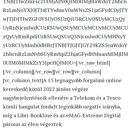
TNBJTIwZmFsc2UlMjAlN0QlM0IlMjBIaWdoY2hhcn
RzLmNoYXJ0JTI4JTYwbmV0aWNsZS1jaGFydC0yJTY
wJTJDJTIwZGF0YSUyOSUzQiU3RCUyOSUyMCUzQy
UyRnNjcmlwdCUzRSUwQSUyMCUyMCUyMCUyMCU
zQyUyRmRpdiUzRSUwQSUzQ3NjcmlwdCUyMHNyY
yUzRCUyMmh0dHBzJTNBJTJGJTJGY29kZS5oaWdoY
2hhcnRzLmNvbSUyRmhpZ2hjaGFydHMuanMlMjIlM
0UlM0MlMkZzY3JpcHQlM0U=[/vc_raw_html]
[/vc_column][/vc_row][vc_row][vc_column]
[vc_column_text]
A 15 legnagyobb forgalmú online
kereskedő közül 2022 június végére
nagybejelentéseik ellenére a Telekom és a Tesco
körüli hangulat fordult leginkább negatív irányba,
míg a Libri-Bookline és az eMAG-Extreme Digital
párosai az élen végeztek.