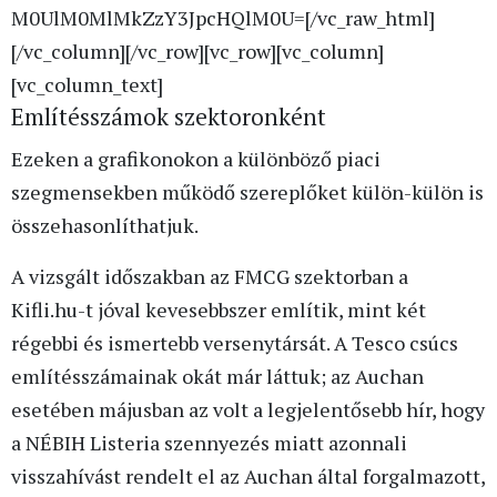
M0UlM0MlMkZzY3JpcHQlM0U=[/vc_raw_html]
[/vc_column][/vc_row][vc_row][vc_column]
[vc_column_text]
Említésszámok szektoronként
Ezeken a grafikonokon a különböző piaci
szegmensekben működő szereplőket külön-külön is
összehasonlíthatjuk.
A vizsgált időszakban az FMCG szektorban a
Kifli.hu-t jóval kevesebbszer említik, mint két
régebbi és ismertebb versenytársát. A Tesco csúcs
említésszámainak okát már láttuk; az Auchan
esetében májusban az volt a legjelentősebb hír, hogy
a NÉBIH Listeria szennyezés miatt azonnali
visszahívást rendelt el az Auchan által forgalmazott,