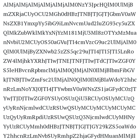
AlMjAlMjAlMjAlMjAlMjAlM0NzY3JpcHQlM0UlMjB
mZXRjaCUyOCU2MGh0dHBzJTNBJTJGJTJGbmV0aW
NsZXB1YmxpYy5ibG9iLmNvcmUud2luZG93cy5uZX
QlMkZubWklMkYxNjYzM181MjU3Ml8zOTYxMzMua
nNvbiU2MCUyOS50aGVuJTI4cmVzcG9uc2UlMjAlM0
QlM0UlMjByZXNwb25zZS5qc29uJTI4JTI5JTI5LnRo
ZW4lMjhkYXRhJTIwJTNEJTNFJTIwJTdCJTIwZGF0Y
S5leHBvcnRpbmclMjAlM0QlMjAlN0IlMjBlbmFibGV
kJTNBJTIwZmFsc2UlMjAlN0QlM0IlMjBIaWdoY2hhc
nRzLmNoYXJ0JTI4JTYwbmV0aWNsZS1jaGFydC0zJT
YwJTJDJTIwZGF0YSUyOSUzQiU3RCUyOSUyMCUzQ
yUyRnNjcmlwdCUzRSUwQSUyMCUyMCUyMCUyMC
UzQyUyRmRpdiUzRSUwQSUzQ3NjcmlwdCUyMHNy
YyUzRCUyMmh0dHBzJTNBJTJGJTJGY29kZS5oaWdo
Y2hhcnRzLmNvbSUyRmhpZ2hjaGFydHMuanMlMjIl