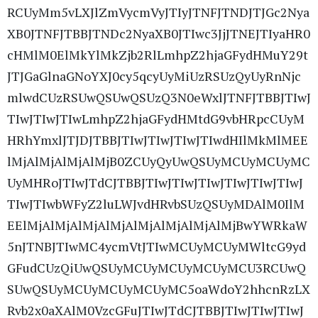
RCUyMm5vLXJlZmVycmVyJTIyJTNFJTNDJTJGc2Nya
XB0JTNFJTBBJTNDc2NyaXB0JTIwc3JjJTNEJTIyaHR0
cHMlM0ElMkYlMkZjb2RlLmhpZ2hjaGFydHMuY29t
JTJGaGlnaGNoYXJ0cy5qcyUyMiUzRSUzQyUyRnNjc
mlwdCUzRSUwQSUwQSUzQ3N0eWxlJTNFJTBBJTIwJ
TIwJTIwJTIwLmhpZ2hjaGFydHMtdG9vbHRpcCUyM
HRhYmxlJTJDJTBBJTIwJTIwJTIwJTIwdHIlMkMlMEE
lMjAlMjAlMjAlMjB0ZCUyQyUwQSUyMCUyMCUyMC
UyMHRoJTIwJTdCJTBBJTIwJTIwJTIwJTIwJTIwJTIwJ
TIwJTIwbWFyZ2luLWJvdHRvbSUzQSUyMDAlM0IlM
EElMjAlMjAlMjAlMjAlMjAlMjAlMjAlMjBwYWRkaW
5nJTNBJTIwMC4ycmVtJTIwMCUyMCUyMWltcG9yd
GFudCUzQiUwQSUyMCUyMCUyMCUyMCU3RCUwQ
SUwQSUyMCUyMCUyMCUyMC5oaWdoY2hhcnRzLX
Rvb2x0aXAlM0VzcGFuJTIwJTdCJTBBJTIwJTIwJTIwJ