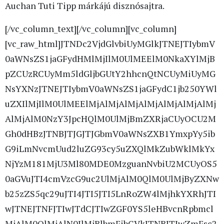
Auchan Tuti Tipp márkájú disznósajtra.
[/vc_column_text][/vc_column][vc_column]
[vc_raw_html]JTNDc2VjdGlvbiUyMGlkJTNEJTIybmV
0aWNsZS1jaGFydHMlMjIlM0UlMEElM0NkaXYlMjB
pZCUzRCUyMm5ldGljbGUtY2hhcnQtNCUyMiUyMG
NsYXNzJTNEJTIybmV0aWNsZS1jaGFydC1jb250YWl
uZXIlMjIlM0UlMEElMjAlMjAlMjAlMjAlMjAlMjAlMj
AlMjAlM0NzY3JpcHQlM0UlMjBmZXRjaCUyOCU2M
Gh0dHBzJTNBJTJGJTJGbmV0aWNsZXB1YmxpYy5ib
G9iLmNvcmUud2luZG93cy5uZXQlMkZubWklMkYx
NjYzM181MjU3Ml80MDE0MzguanNvbiU2MCUyOS5
0aGVuJTI4cmVzcG9uc2UlMjAlM0QlM0UlMjByZXNw
b25zZS5qc29uJTI4JTI5JTI5LnRoZW4lMjhkYXRhJTI
wJTNEJTNFJTIwJTdCJTIwZGF0YS5leHBvcnRpbmcl
MjAlM0QlMjAlN0IlMjBlbmFibGVkJTNBJTIwZmFsc2