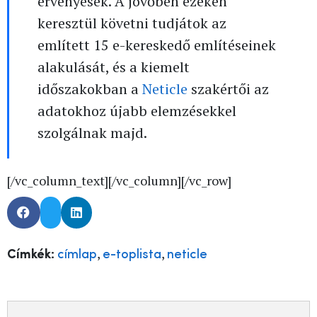
érvényesek. A jövőben ezeken
keresztül követni tudjátok az
említett 15 e-kereskedő említéseinek
alakulását, és a kiemelt
időszakokban a
Neticle
szakértői az
adatokhoz újabb elemzésekkel
szolgálnak majd.
[/vc_column_text][/vc_column][/vc_row]
,
,
Címkék:
címlap
e-toplista
neticle