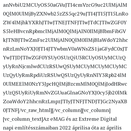
anNvbiU2MCUyOS50aGVuJTI4cmVzcG9uc2UlMjAlM
0QlM0UlMjByZXNwb25zZS5qc29uJTI4JTI5JTI5LnRo
ZW4lMjhkYXRhJTIwJTNEJTNFJTIwJTdCJTIwZGF0Y
S5leHBvcnRpbmclMjAlM0QlMjAlN0IlMjBlbmFibGV
kJTNBJTIwZmFsc2UlMjAlN0QlM0IlMjBIaWdoY2hhc
nRzLmNoYXJ0JTI4JTYwbmV0aWNsZS1jaGFydC0xJT
YwJTJDJTIwZGF0YSUyOSUzQiU3RCUyOSUyMCUzQ
yUyRnNjcmlwdCUzRSUwQSUyMCUyMCUyMCUyMC
UzQyUyRmRpdiUzRSUwQSUzQyUyRnNlY3Rpb24lM
0UlMEElM0NzY3JpcHQlMjBzcmMlM0QlMjJodHRwc
yUzQSUyRiUyRmNvZGUuaGlnaGNoYXJ0cy5jb20lMk
ZoaWdoY2hhcnRzLmpzJTIyJTNFJTNDJTJGc2NyaXB
0JTNF[/vc_raw_html][/vc_column][vc_column]
[vc_column_text]Az eMAG és az Extreme Digital
napi említésszámaiban 2022 áprilisa óta az április