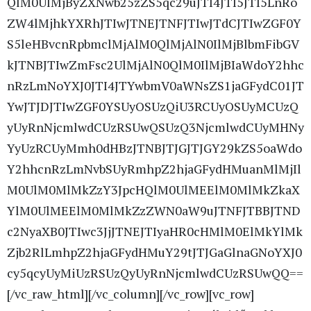
QlM0UlMjByZXNwb25zZS5qc29uJTI4JTI5JTI5LnRo
ZW4lMjhkYXRhJTIwJTNEJTNFJTIwJTdCJTIwZGF0Y
S5leHBvcnRpbmclMjAlM0QlMjAlN0IlMjBlbmFibGV
kJTNBJTIwZmFsc2UlMjAlN0QlM0IlMjBIaWdoY2hhc
nRzLmNoYXJ0JTI4JTYwbmV0aWNsZS1jaGFydC01JT
YwJTJDJTIwZGF0YSUyOSUzQiU3RCUyOSUyMCUzQ
yUyRnNjcmlwdCUzRSUwQSUzQ3NjcmlwdCUyMHNy
YyUzRCUyMmh0dHBzJTNBJTJGJTJGY29kZS5oaWdo
Y2hhcnRzLmNvbSUyRmhpZ2hjaGFydHMuanMlMjIl
M0UlM0MlMkZzY3JpcHQlM0UlMEElM0MlMkZkaX
YlM0UlMEElM0MlMkZzZWN0aW9uJTNFJTBBJTND
c2NyaXB0JTIwc3JjJTNEJTIyaHR0cHMlM0ElMkYlMk
Zjb2RlLmhpZ2hjaGFydHMuY29tJTJGaGlnaGNoYXJ0
cy5qcyUyMiUzRSUzQyUyRnNjcmlwdCUzRSUwQQ==
[/vc_raw_html][/vc_column][/vc_row][vc_row]