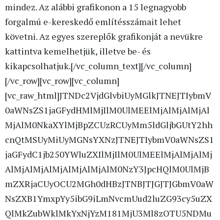
mindez. Az alábbi grafikonon a 15 legnagyobb
forgalmú e-kereskedő említésszámait lehet
követni. Az egyes szereplők grafikonját a nevükre
kattintva kemelhetjük, illetve be- és
kikapcsolhatjuk.[/vc_column_text][/vc_column]
[/vc_row][vc_row][vc_column]
[vc_raw_html]JTNDc2VjdGlvbiUyMGlkJTNEJTIybmV
0aWNsZS1jaGFydHMlMjIlM0UlMEElMjAlMjAlMjAl
MjAlM0NkaXYlMjBpZCUzRCUyMm5ldGljbGUtY2hh
cnQtMSUyMiUyMGNsYXNzJTNEJTIybmV0aWNsZS1
jaGFydC1jb250YWluZXIlMjIlM0UlMEElMjAlMjAlMj
AlMjAlMjAlMjAlMjAlMjAlM0NzY3JpcHQlM0UlMjB
mZXRjaCUyOCU2MGh0dHBzJTNBJTJGJTJGbmV0aW
NsZXB1YmxpYy5ibG9iLmNvcmUud2luZG93cy5uZX
QlMkZubWklMkYxNjYzM181MjU3Ml8zOTU5NDMu