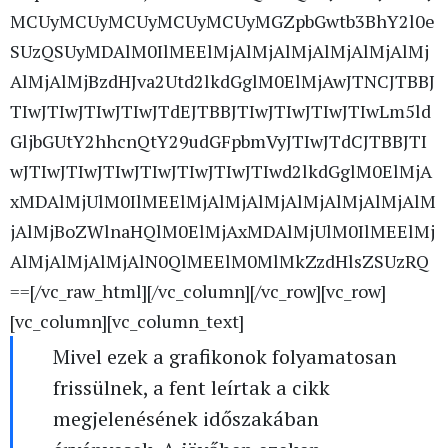
MCUyMCUyMCUyMCUyMCUyMGZpbGwtb3BhY2l0e
SUzQSUyMDAlM0IlMEElMjAlMjAlMjAlMjAlMjAlMj
AlMjAlMjBzdHJva2Utd2lkdGglM0ElMjAwJTNCJTBBJ
TIwJTIwJTIwJTIwJTdEJTBBJTIwJTIwJTIwJTIwLm5ld
GljbGUtY2hhcnQtY29udGFpbmVyJTIwJTdCJTBBJTI
wJTIwJTIwJTIwJTIwJTIwJTIwJTIwd2lkdGglM0ElMjA
xMDAlMjUlM0IlMEElMjAlMjAlMjAlMjAlMjAlMjAlM
jAlMjBoZWlnaHQlM0ElMjAxMDAlMjUlM0IlMEElMj
AlMjAlMjAlMjAlN0QlMEElM0MlMkZzdHlsZSUzRQ
==[/vc_raw_html][/vc_column][/vc_row][vc_row]
[vc_column][vc_column_text]
Mivel ezek a grafikonok folyamatosan
frissülnek, a fent leírtak a cikk
megjelenésének időszakában