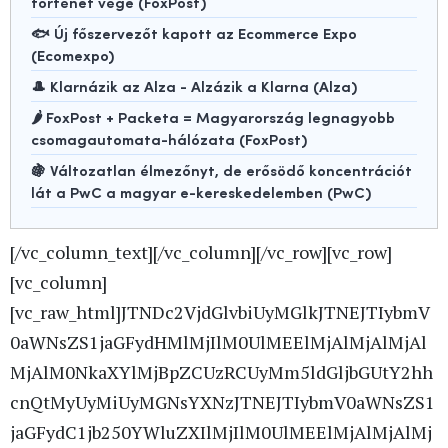
történet vége (FoxPost)
🐟 Új főszervezőt kapott az Ecommerce Expo
(Ecomexpo)
🎩 Klarnázik az Alza - Alzázik a Klarna (Alza)
🌶️ FoxPost + Packeta = Magyarország legnagyobb
csomagautomata-hálózata (FoxPost)
🍇 Változatlan élmezőnyt, de erősödő koncentrációt
lát a PwC a magyar e-kereskedelemben (PwC)
[/vc_column_text][/vc_column][/vc_row][vc_row]
[vc_column]
[vc_raw_html]JTNDc2VjdGlvbiUyMGlkJTNEJTIybmV
0aWNsZS1jaGFydHMlMjIlM0UlMEElMjAlMjAlMjAl
MjAlM0NkaXYlMjBpZCUzRCUyMm5ldGljbGUtY2hh
cnQtMyUyMiUyMGNsYXNzJTNEJTIybmV0aWNsZS1
jaGFydC1jb250YWluZXIlMjIlM0UlMEElMjAlMjAlMj