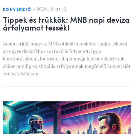
-
2024. július 12.
KONVERZIÓ
Tippek és trükkök: MNB napi deviza
árfolyamot tessék!
Bemutatjuk, hogy az MNB oldaláról miként tudjuk lekérni
az egyes devizákhoz tartozó árfolyamot. Így a
kimutatásokban, ha forint alapú megjelenést választunk,
akkor mindig az aktuális árfolyamnak megfelelő konverziót
tudjuk elvégezni.