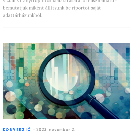
vizuális irányítópultok kialakítására jól használható -
bemutatjuk miként állítsunk be riportot saját
adattárházunkból.
-
2023. november 2.
KONVERZIÓ