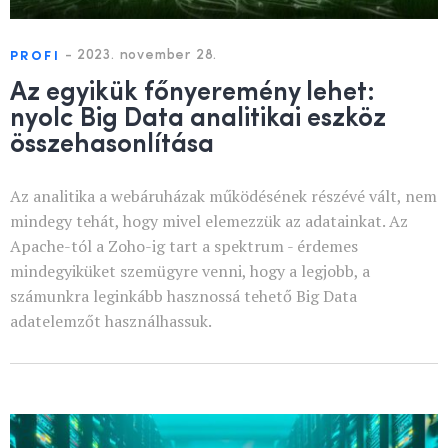
-
2023. november 28.
PROFI
Az egyikük főnyeremény lehet:
nyolc Big Data analitikai eszköz
összehasonlítása
Az analitika a webáruházak működésének részévé vált, nem
mindegy tehát, hogy mivel elemezzük az adatainkat. Az
Apache-tól a Zoho-ig tart a spektrum - érdemes
mindegyiküket szemügyre venni, hogy a legjobb, a
számunkra leginkább hasznossá tehető Big Data
adatelemzőt használhassuk.