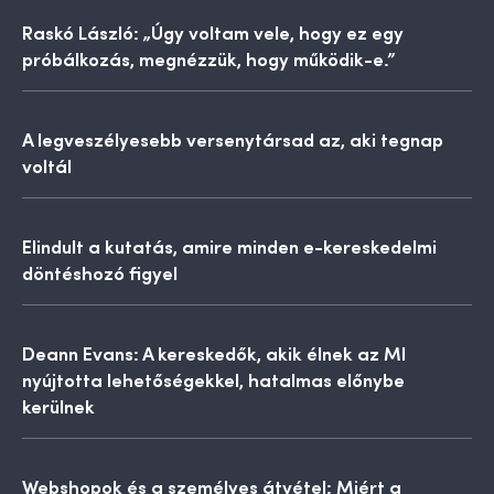
Raskó László: „Úgy voltam vele, hogy ez egy
próbálkozás, megnézzük, hogy működik-e.”
A legveszélyesebb versenytársad az, aki tegnap
voltál
Elindult a kutatás, amire minden e-kereskedelmi
döntéshozó figyel
Deann Evans: A kereskedők, akik élnek az MI
nyújtotta lehetőségekkel, hatalmas előnybe
kerülnek
Webshopok és a személyes átvétel: Miért a