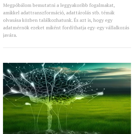
Megpóbálom bemutatni a leggyakoribb fogalmakat,
amikkel adattranszformáció, adattárolás stb. témák
olvasása közben találkozhatunk. És azt is, hogy egy
adatmérnök ezeket miként fordíthatja egy-egy vállalkozás
javára.