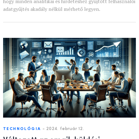
hogy minden analitikai és hirdetéshez gyűjtött felhasználói
adatgyűjtés akadály nélkül mérhető legyen.
-
2024. február 12.
TECHNOLÓGIA