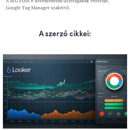
A BIG FISH e-kereskedelmi üzletágának vezetője,
Google Tag Manager szakértő.
A szerző cikkei: