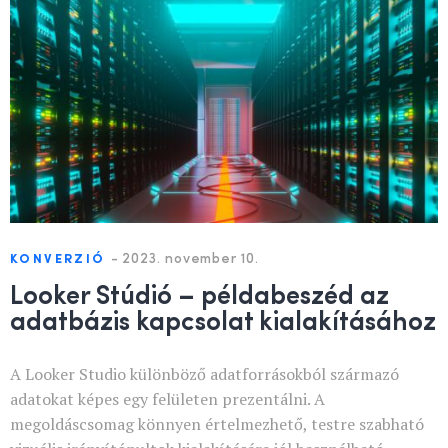
-
2023. november 10.
KONVERZIÓ
Looker Stúdió – példabeszéd az
adatbázis kapcsolat kialakításához
A Looker Studio különböző adatforrásokból származó
adatokat képes egy felületen prezentálni. A
megoldáscsomag könnyen értelmezhető, testre szabható