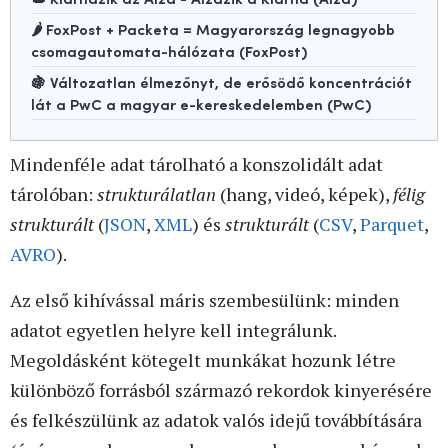
🌶️ FoxPost + Packeta = Magyarország legnagyobb
csomagautomata-hálózata (FoxPost)
🍇 Változatlan élmezőnyt, de erősödő koncentrációt
lát a PwC a magyar e-kereskedelemben (PwC)
Mindenféle adat tárolható a konszolidált adat
tárolóban:
strukturálatlan
(hang, videó, képek),
félig
strukturált
(
JSON
,
XML
) és
strukturált
(
CSV
,
Parquet
,
AVRO
).
Az első kihívással máris szembesülünk: minden
adatot egyetlen helyre kell integrálunk.
Megoldásként kötegelt munkákat hozunk létre
különböző forrásból származó rekordok kinyerésére
és felkészülünk az adatok valós idejű továbbítására