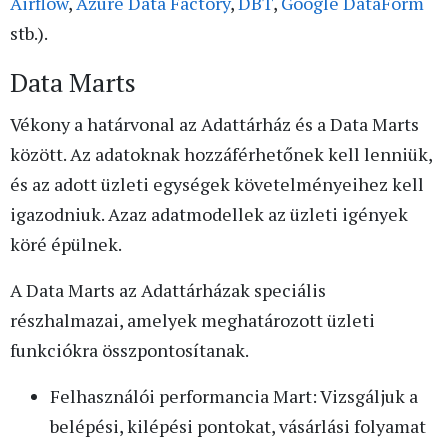
Airflow
,
Azure Data Factory
,
DBT
,
Google DataForm
stb.).
Data Marts
Vékony a határvonal az Adattárház és a Data Marts
között.
Az adatoknak hozzáférhetőnek kell lenniük,
és az adott üzleti egységek követelményeihez kell
igazodniuk. Azaz adatmodellek az üzleti igények
köré épülnek.
A Data Marts az Adattárházak speciális
részhalmazai, amelyek meghatározott üzleti
funkciókra összpontosítanak.
Felhasználói performancia Mart: Vizsgáljuk a
belépési, kilépési pontokat, vásárlási folyamat