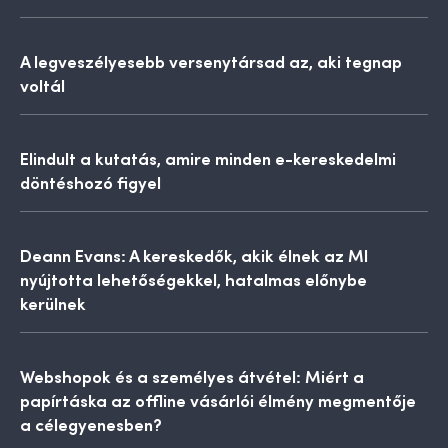
A legveszélyesebb versenytársad az, aki tegnap
voltál
Elindult a kutatás, amire minden e-kereskedelmi
döntéshozó figyel
Deann Evans: A kereskedők, akik élnek az MI
nyújtotta lehetőségekkel, hatalmas előnybe
kerülnek
Webshopok és a személyes átvétel: Miért a
papírtáska az offline vásárlói élmény megmentője
a célegyenesben?