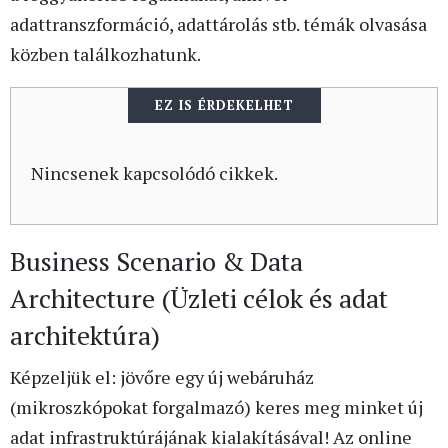
adattranszformáció, adattárolás stb. témák olvasása
közben találkozhatunk.
EZ IS ÉRDEKELHET
Nincsenek kapcsolódó cikkek.
Business Scenario & Data
Architecture (Üzleti célok és adat
architektúra)
Képzeljük el: jövőre egy új webáruház
(mikroszkópokat forgalmazó) keres meg minket új
adat infrastruktúrájának kialakításával!
Az online