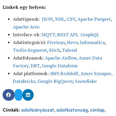
Linkek egy helyen:
Adattípusok:
JSON
,
XML,
CSV
,
Apache Parquet
,
Apache Avro
Interface-ek:
MQTT,
REST API,
GraphQL
Adatintegráció:
Fivetran
,
Hevo
,
Informatica
,
Twilio Segment
,
Stich
,
Talend
Adatfolyamok:
Apache Airflow,
Azure Data
Factory,
DBT
,
Google Dataform
Adat platformok:
AWS Redshift,
Azure Synapse,
Databricks,
Google BigQuery,
Snowflake
,
,
,
Címkék:
adatbányászat
adatbiztonság
címlap