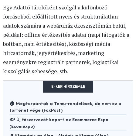
Egy Adattó tárolóként szolgál a különböző
forrásokból előállított nyers és strukturálatlan
adatok számára a webáruház ökoszisztémán belül,
például: offline értékesítés adatai (napi látogatók a
boltban, napi értékesítés), közösségi média
hírcsatornák, jegyértékesítés, marketing
eseményekre regisztrált partnerek, logisztikai
kiszolgálás sebessége, stb.
E-KER HÍRSZEMLE
🏠 Megtorpantak a Temu-rendelések, de nem ez a
történet vége (FoxPost)
🐟 Új főszervezőt kapott az Ecommerce Expo
(Ecomexpo)
🎩 Klarnázik az Alza - Alzázik a Klarna (Alza)