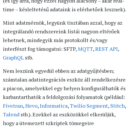
(és így arra, hogy ezzel nagyon alacsony – akár real-
time – késleltetésű adataink is elérhetőek lesznek).
Mint adatmérnök, legyünk tisztában azzal, hogy az
integrálandó rendszereink listái nagyon eltérőek
lehetnek, mindegyik más protokollt és/vagy
interfészt fog támogatni: SFTP,
MQTT
,
REST API
,
GraphQL
stb.
Nem leszünk egyedül ebben az adatgyűjtésben;
számtalan adatintegrációs eszköz áll rendelkezésre
a piacon, amelyekkel egy helyen konfigurálhatók és
karbantarthatók a feldolgozási folyamatok (például:
Fivetran
,
Hevo
,
Informatica
,
Twilio Segment
,
Stitch
,
Talend
stb.). Ezekkel az eszközökkel elkerüljük,
hogy a ütemezett szkriptek tömegeire