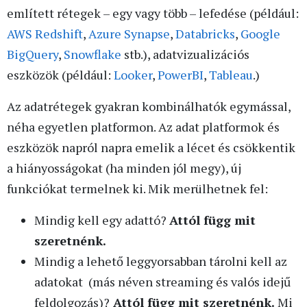
említett rétegek – egy vagy több – lefedése (például:
AWS Redshift
,
Azure Synapse
,
Databricks
,
Google
BigQuery
,
Snowflake
stb.), adatvizualizációs
eszközök (például:
Looker
,
PowerBI
,
Tableau
.)
Az adatrétegek gyakran kombinálhatók egymással,
néha egyetlen platformon. Az adat platformok és
eszközök napról napra emelik a lécet és csökkentik
a hiányosságokat (ha minden jól megy), új
funkciókat termelnek ki. Mik merülhetnek fel:
Mindig kell egy adattó?
Attól függ mit
szeretnénk.
Mindig a lehető leggyorsabban tárolni kell az
adatokat (más néven streaming és valós idejű
feldolgozás)?
Attól függ mit szeretnénk.
Mi