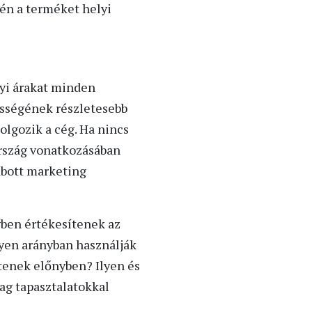
tén a terméket helyi
lyi árakat minden
ességének részletesebb
olgozik a cég. Ha nincs
ország vonatkozásában
abott marketing
ben értékesítenek az
yen arányban használják
tenek előnyben? Ilyen és
ag tapasztalatokkal