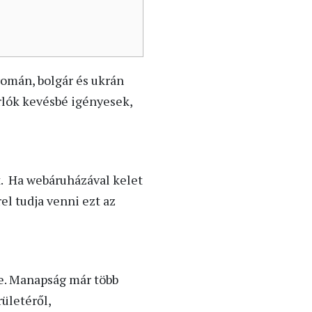
román, bolgár és ukrán
árlók kevésbé igényesek,
at. Ha webáruházával kelet
el tudja venni ezt az
re. Manapság már több
ületéről,