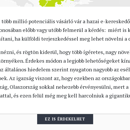
több millió potenciális vásárló vár a hazai e-kereskedő
onosában előbb vagy utóbb felmerül a kérdés: miért is k
ítani, ha külföldi terjeszkedéssel meg lehet növelni a
lnézni, és rögtön kiderül, hogy több ígéretes, nagy nö
környéken. Érdekes módon a legjobb lehetőségeket kíná
az általános hiedelem szerint nyugaton nagyobb az esély
bek. Az igazság viszont az, hogy ezekben az országokba
ág, Olaszország sokkal nehezebb érvényesülni, mert a 
lattal, és ezen felül még meg kell harcolniuk a giganti
EZ IS ÉRDEKELHET