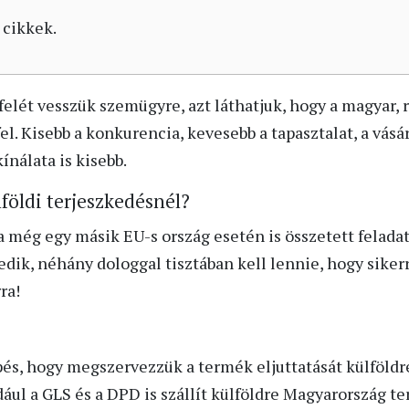
 cikkek.
elét vesszük szemügyre, azt láthatjuk, hogy a magyar, 
el. Kisebb a konkurencia, kevesebb a tapasztalat, a vás
nálata is kisebb.
ülföldi terjeszkedésnél?
ra még egy másik EU-s ország esetén is összetett felad
edik, néhány dologgal tisztában kell lennie, hogy sikerr
ra!
pés, hogy megszervezzük a termék eljuttatását külföld
ul a GLS és a DPD is szállít külföldre Magyarország ter