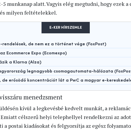
2-5 munkanap alatt. Vagyis elég megtudni, hogy ezek a 
 és milyen feltételekkel.
E-KER HÍRSZEMLE
rendelések, de nem ez a történet vége (FoxPost)
t az Ecommerce Expo (Ecomexpo)
ázik a Klarna (Alza)
 Magyarország legnagyobb csomagautomata-hálózata (FoxPos
t, de erősödő koncentrációt lát a PwC a magyar e-kereskede
– visszáru menedzsment
üldésén kívül a legkevésbé kedvelt munkát, a reklamáci
Emiatt célszerű helyi telephellyel rendelkezni az adot
i a postai kiadásokat és felgyorsítja az egész folyamato