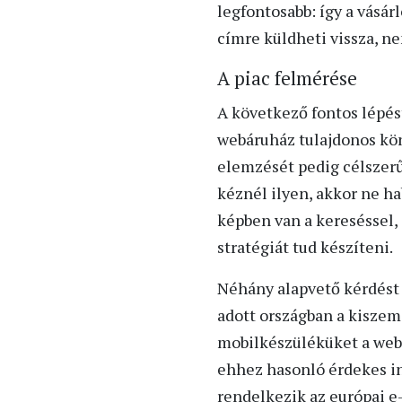
legfontosabb: így a vásár
címre küldheti vissza, ne
A piac felmérése
A következő fontos lépést
webáruház tulajdonos kön
elemzését pedig célszerű 
kéznél ilyen, akkor ne h
képben van a kereséssel,
stratégiát tud készíteni.
Néhány alapvető kérdést
adott országban a kisze
mobilkészüléküket a webá
ehhez hasonló érdekes in
rendelkezik az európai 