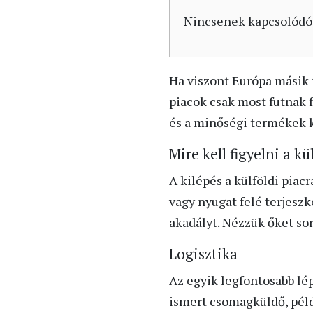
Nincsenek kapcsolódó
Ha viszont Európa másik f
piacok csak most futnak f
és a minőségi termékek kí
Mire kell figyelni a k
A kilépés a külföldi piac
vagy nyugat felé terjeszk
akadályt. Nézzük őket sor
Logisztika
Az egyik legfontosabb lé
ismert csomagküldő, példá