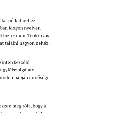
álat nélkül nehéz
zban idegen nyelven
t biztosítani. Több érv is
at találni nagyon nehéz,
szinten beszélő
 ügyfélszolgálatot
v minden napján minőségi
kezzen meg róla, hogy a