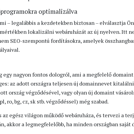
őprogramokra optimalizálva
i – legalábbis a kezdetekben biztosan – elválasztja Önt 
s mértékben lokalizálni webáruházát az új nyelven. Itt 
anem SEO-szempontú fordításokra, amelyek összhangba
ályaival.
gy nagyon fontos dologról, ami a megfelelő domaint j
s: az adott országra teljesen új domainnevet kitalálni
ott ország végződésével, vagy olyan új domaint vásároln
, ro, bg, cz, sk stb. végződéssel) még szabad.
s az egész világon működő webáruháza, és tervezi a ter
cán, akkor a legmegfelelőbb, ha minden országban saját 