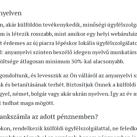
 nyelven
n, akár külföldön tevékenykedik, minőségi ügyfélszolg
 is létezik rosszabb, mint amikor egy helyi webáruhá
rt érdemes az új piacra lépéskor lokális ügyfélszolgálato
ól: anyanyelvi szinten beszélő idegen nyelvű munkatárs
 költsége átlagosan minimum 30%-kal alacsonyabb.
 gondoltunk, és levesszük az Ön válláról az anyanyelvi 
 és betanításának terhét. Biztosítjuk Önnek a külföldi
ngyel, német, bolgár vagy akár ukrán nyelven. Így az é
ot tudhat maga mögött.
 bankszámla az adott pénznemben?
okon, rendelkezik külföldi ügyfélszolgálattal, ne feled