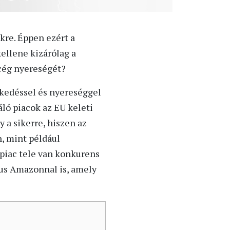
kre. Éppen ezért a
ellene kizárólag a
 cég nyereségét?
vekedéssel és nyereséggel
ló piacok az EU keleti
 a sikerre, hiszen az
n, mint például
piac tele van konkurens
kus Amazonnal is, amely