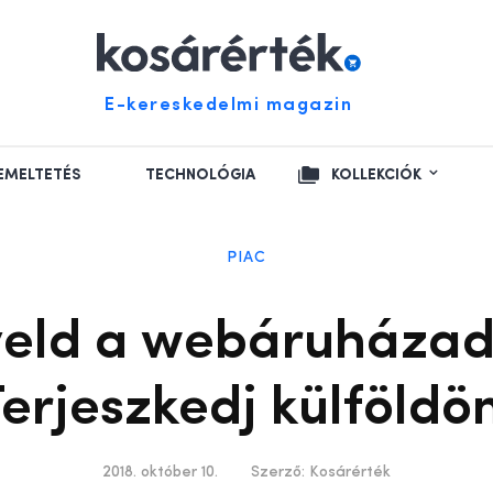
E-kereskedelmi magazin
EMELTETÉS
TECHNOLÓGIA
KOLLEKCIÓK
PIAC
eld a webáruházad
erjeszkedj külföldö
2018. október 10.
Szerző:
Kosárérték