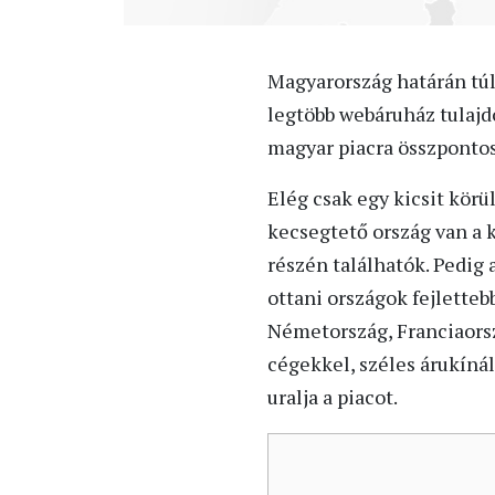
Magyarország határán túl 
legtöbb webáruház tulajd
magyar piacra összpontos
Elég csak egy kicsit körü
kecsegtető ország van a 
részén találhatók. Pedig 
ottani országok fejletteb
Németország, Franciaorsz
cégekkel, széles árukíná
uralja a piacot.