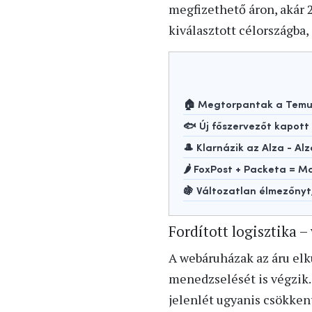
megfizethető áron, akár 
kiválasztott célországba,
🏠 Megtorpantak a Temu-
🐟 Új főszervezőt kapot
🎩 Klarnázik az Alza - Alz
🌶️ FoxPost + Packeta =
🍇 Változatlan élmezőny
Fordított logisztika 
A webáruházak az áru elk
menedzselését is végzik. 
jelenlét ugyanis csökkent