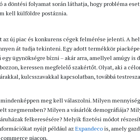
ló a döntési folyamat során láthatja, hogy probléma ese
m kell külföldre postáznia.
 az új piac és konkurens cégek felmérése jelenti. A he
nyen át tudja tekinteni. Egy adott termékkör piackép
egy ügynökségre bízni – akár arra, amellyel amúgy is d
abozzon, keressen megfelelő szakértőt. Olyat, aki a cél
 árakkal, kulcsszavakkal kapcsolatban, továbbá testresz
 mindenképpen meg kell válaszolni. Milyen mennyiség
melt szegmensben? Milyen a vásárlók demográfiája? Mil
ruházak felkeresésére? Melyik fizetési módot részesí
formációkat nyújt például az
Expandeco
is, amely gazd
e-commerce piacon.