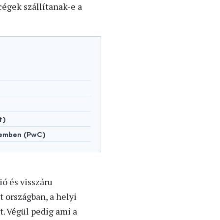
cégek szállítanak-e a
t)
lemben (PwC)
ó és visszáru
t országban, a helyi
t. Végül pedig ami a