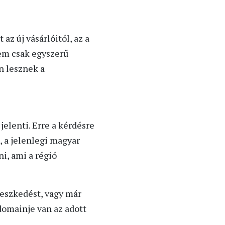
az új vásárlóitól, az a
nem csak egyszerű
n lesznek a
elenti. Erre a kérdésre
, a jelenlegi magyar
i, ami a régió
jeszkedést, vagy már
domainje van az adott