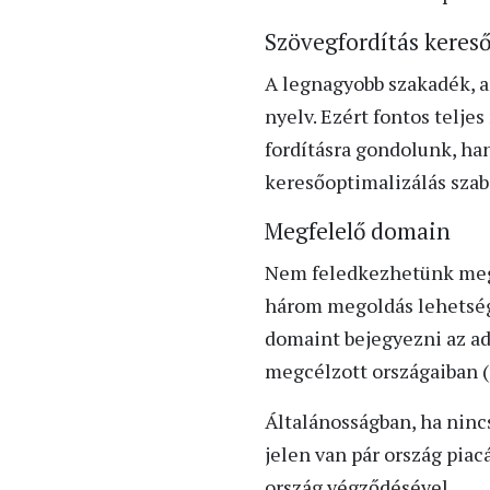
Szövegfordítás keres
A legnagyobb szakadék, am
nyelv. Ezért fontos telje
fordításra gondolunk, h
keresőoptimalizálás szab
Megfelelő domain
Nem feledkezhetünk meg e
három megoldás lehetsége
domaint bejegyezni az ad
megcélzott országaiban (pl
Általánosságban, ha ninc
jelen van pár ország pia
ország végződésével.