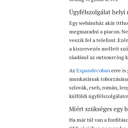
Ügyfélszolgálat helyi
Egy webáruház akár ittho
megmaradni a piacon. Nem
veszik fel a telefont. Ezé
a kiszervezés mellett sz
ráadásul az outsourcing
Az
Expandecoban
erre is
munkatársak toborzásának
szlovák, cseh, román, le
külföldi ügyfélszolgálat
Miért szükséges egy
Ha már túl van a fordítás