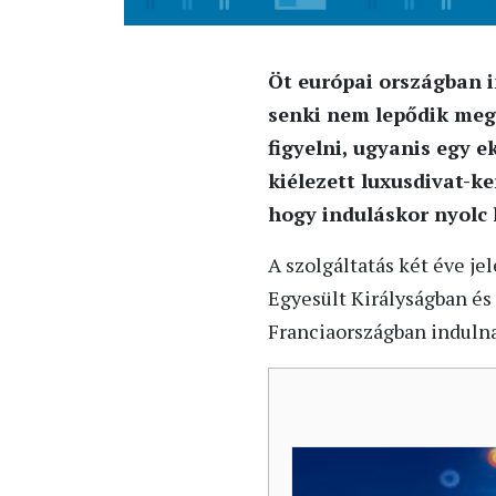
Öt európai országban 
senki nem lepődik meg,
figyelni, ugyanis egy 
kiélezett luxusdivat-k
hogy induláskor nyolc
A szolgáltatás két éve j
Egyesült Királyságban és
Franciaországban indulna