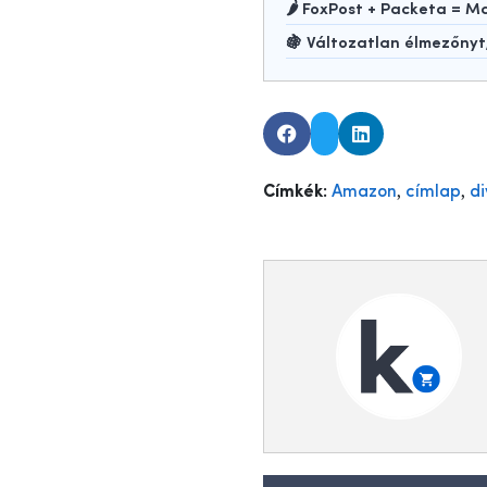
🌶️ FoxPost + Packeta =
🍇 Változatlan élmezőny
,
,
Címkék:
Amazon
címlap
di