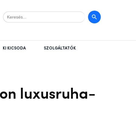
Search
Search Button
for:
KI KICSODA
SZOLGÁLTATÓK
on luxusruha-