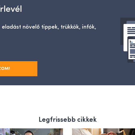
rlevél
 eladást növelő tippek, trükkök, infók,
ZOM!
Legfrissebb cikkek