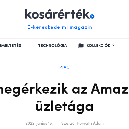
E-kereskedelmi magazin
EMELTETÉS
TECHNOLÓGIA
KOLLEKCIÓK
PIAC
megérkezik az Amaz
üzletága
2022. június 15.
Szerző:
Horváth Ádám