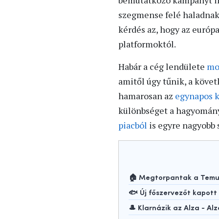
bemutatkozó kampányt ind
szegmense felé haladnak.
kérdés az, hogy az európ
platformoktól.
Habár a cég lendülete
mo
amitől úgy tűnik, a köve
hamarosan az
egynapos k
különbséget a hagyományo
piacból
is egyre nagyobb 
🏠 Megtorpantak a Temu-
🐟 Új főszervezőt kapot
🎩 Klarnázik az Alza - Alz