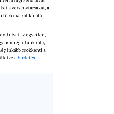
ntén a high-end divat
et a versenytársakat, a
n több márkát kínáló
end divat az egyetlen,
y nemrég írtunk róla,
még inkább csökkenti a
illetve a
hirdetési