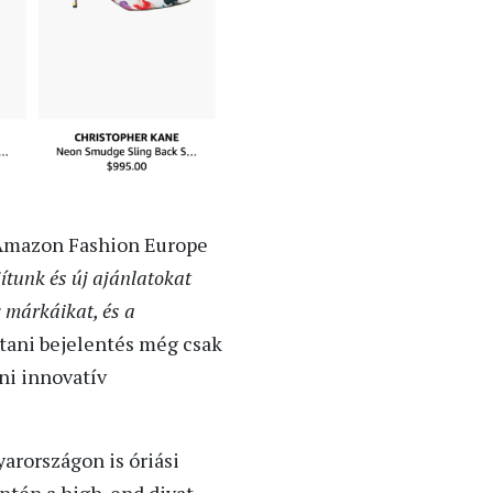
z Amazon Fashion Europe
jítunk és új ajánlatokat
 márkáikat, és a
stani bejelentés még csak
ni innovatív
arországon is óriási