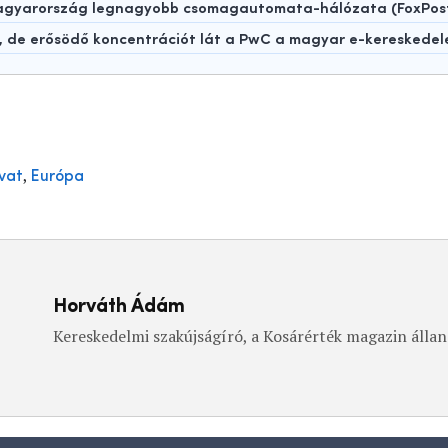
 Magyarország legnagyobb csomagautomata-hálózata (FoxPos
t, de erősödő koncentrációt lát a PwC a magyar e-kereskede
,
vat
Európa
Horváth Ádám
Kereskedelmi szakújságíró, a Kosárérték magazin állan