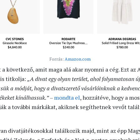
Forrás:
Amazon.com
at a következő, amit maga alá akar nyomni a cég. Ezt a
s titkolja:
„A divat egy olyan terület, ahol folyamatosan ú
essük a módját, hogy a divatszerető vásárlóinknak a kedvenc
ékeket kínálhassuk.”
–
mondta el
, hozzátéve, hogy a mo
ják a további márkákat, akiknek segíthetnek vevőt talál
n divatjátékosokkal találkozik majd, mint az épp Magy