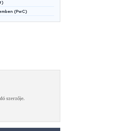
t)
lemben (PwC)
dó szerzője.