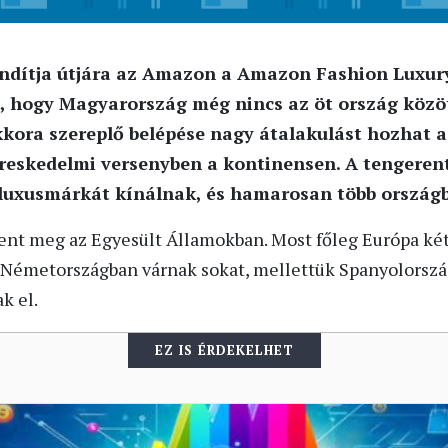
indítja útjára az Amazon a Amazon Fashion Luxury
 hogy Magyarország még nincs az öt ország közöt
ekkora szereplő belépése nagy átalakulást hozhat 
ereskedelmi versenyben a kontinensen. A tengerentú
 luxusmárkát kínálnak, és hamarosan több országb
elent meg az Egyesült Államokban. Most főleg Európa ké
 Németországban várnak sokat, mellettük Spanyolorszá
k el.
EZ IS ÉRDEKELHET