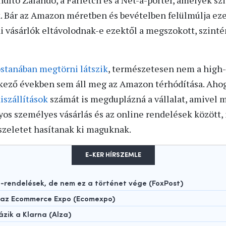
ító Zalando, a Farfetch és a Net-a-porter, amelyek szi
 Bár az Amazon méretben és bevételben felülmúlja ezek
ai vásárlók eltávolodnak-e ezektől a megszokott, szinté
stanában megtörni látszik
, természetesen nem a high-
tkező években sem áll meg az Amazon térhódítása. Ahog
iszállítások
számát is megduplázná a vállalat, amivel 
s személyes vásárlás és az online rendelések között, 
szeletet hasítanak ki maguknak.
E-KER HÍRSZEMLE
rendelések, de nem ez a történet vége (FoxPost)
t az Ecommerce Expo (Ecomexpo)
ázik a Klarna (Alza)