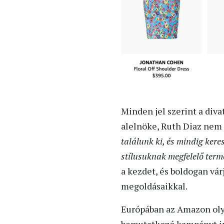
Minden jel szerint a div
alelnöke, Ruth Diaz nem i
találunk ki, és mindig ker
stílusuknak megfelelő term
a kezdet, és boldogan vár
megoldásaikkal.
Európában az Amazon olya