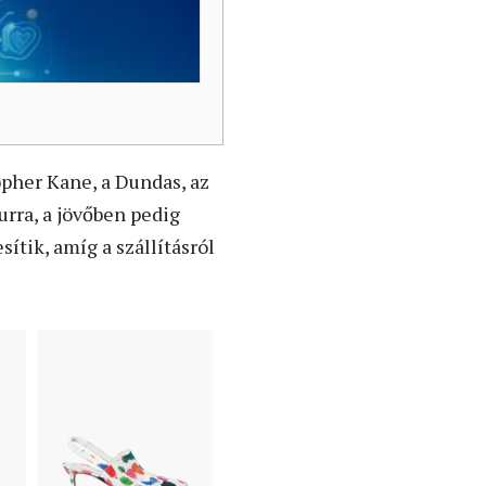
pher Kane, a Dundas, az
urra, a jövőben pedig
tik, amíg a szállításról