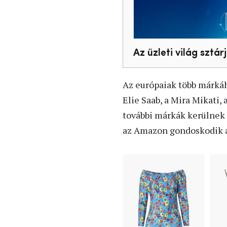
Az üzleti világ sztá
Az európaiak több márkáh
Elie Saab, a Mira Mikati,
további márkák kerülnek 
az Amazon gondoskodik az