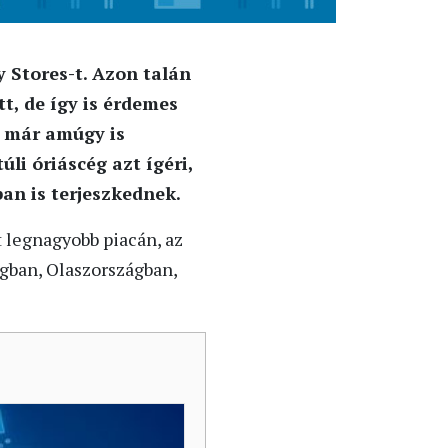
 Stores-t. Azon talán
t, de így is érdemes
a már amúgy is
li óriáscég azt ígéri,
an is terjeszkednek.
t legnagyobb piacán, az
gban, Olaszországban,