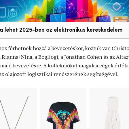
rja lehet 2025-ben az elektronikus kereskedelem
oz férhetnek hozzá a bevezetéskor, köztük van Christo
 a Rianna+Nina, a Bogliogi, a Jonathan Cohen és az Altaz
majd bevezetésre. A kollekciókat maguk a cégek értékesí
 olajozott logisztikai rendszerének segítségével.