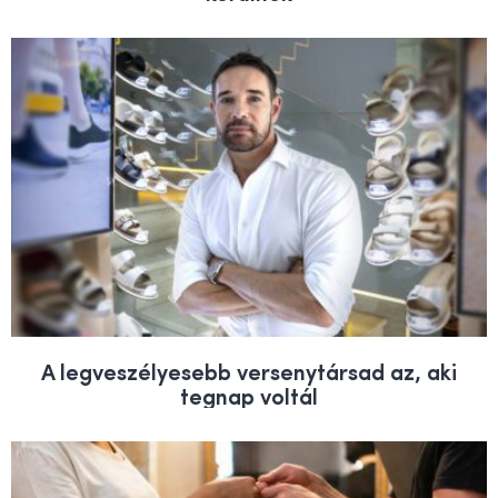
A legveszélyesebb versenytársad az, aki
tegnap voltál