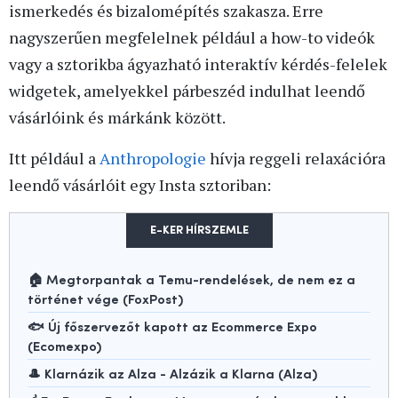
ismerkedés és bizalomépítés szakasza. Erre
nagyszerűen megfelelnek például a how-to videók
vagy a sztorikba ágyazható interaktív kérdés-felelek
widgetek, amelyekkel párbeszéd indulhat leendő
vásárlóink és márkánk között.
Itt például a
Anthropologie
hívja reggeli relaxációra
leendő vásárlóit egy Insta sztoriban:
E-KER HÍRSZEMLE
🏠 Megtorpantak a Temu-rendelések, de nem ez a
történet vége (FoxPost)
🐟 Új főszervezőt kapott az Ecommerce Expo
(Ecomexpo)
🎩 Klarnázik az Alza - Alzázik a Klarna (Alza)