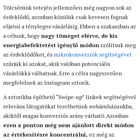
Tölcsérünk tetején jellemzően még nagyon sok az
érdeklődő, azonban közülük csak kevesen fognak
eljutni a tényleges vásárlásig. Ebben a szakaszban az
a célunk, hogy
nagy tömeget elérve, de kis
energiabefektetést igénylő módon
szólítsuk meg
az érdeklődőket, és
mikrokonverziók segítségével
szűrjük ki azokat, akik valóban potenciális
vásárlókká válhatnak. Erre a célra nagyszerűen
megfelelnek az Instagram sztorik.
A sztorikba építhető “Swipe-up” linkek segítségével
releváns látogatókat terelhetünk webáruházunkba,
akiktől magas konverziós arány várható. Azonban
ezen a ponton még nem ajánlott direkt módon
az értékesítésre koncentrálni,
ez még az