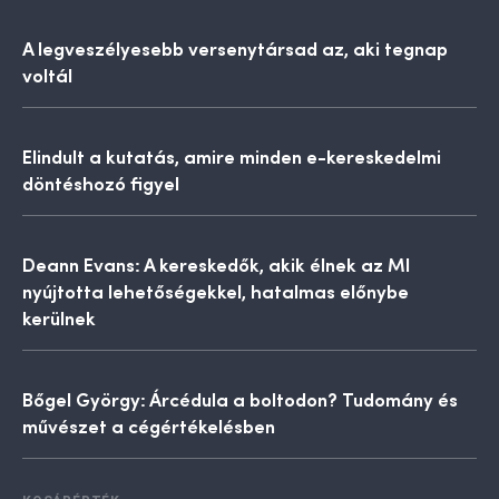
A legveszélyesebb versenytársad az, aki tegnap
voltál
Elindult a kutatás, amire minden e-kereskedelmi
döntéshozó figyel
Deann Evans: A kereskedők, akik élnek az MI
nyújtotta lehetőségekkel, hatalmas előnybe
kerülnek
Bőgel György: Árcédula a boltodon? Tudomány és
művészet a cégértékelésben