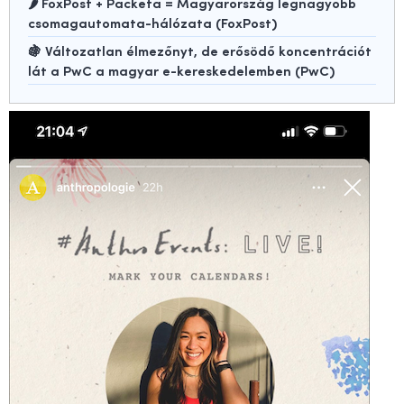
🌶️ FoxPost + Packeta = Magyarország legnagyobb
csomagautomata-hálózata (FoxPost)
🍇 Változatlan élmezőnyt, de erősödő koncentrációt
lát a PwC a magyar e-kereskedelemben (PwC)