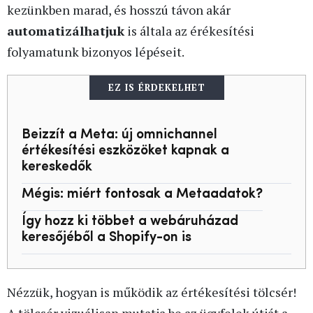
kezünkben marad, és hosszú távon akár
automatizálhatjuk
is általa az érékesítési
folyamatunk bizonyos lépéseit.
EZ IS ÉRDEKELHET
Beizzít a Meta: új omnichannel
értékesítési eszközöket kapnak a
kereskedők
Mégis: miért fontosak a Metaadatok?
Így hozz ki többet a webáruházad
keresőjéből a Shopify-on is
Nézzük, hogyan is működik az értékesítési tölcsér!
A tölcsér vizuálisan mutatja be az ügyfelek útját a