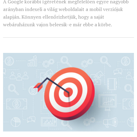
A Google korábbi ígéretének megfelelően egyre nagyobb
arányban indexeli a világ weboldalait a mobil verziójuk
alapján. Könnyen ellenőrizhetjük, hogy a saját
webáruházunk vajon beleesik-e már ebbe a körbe.