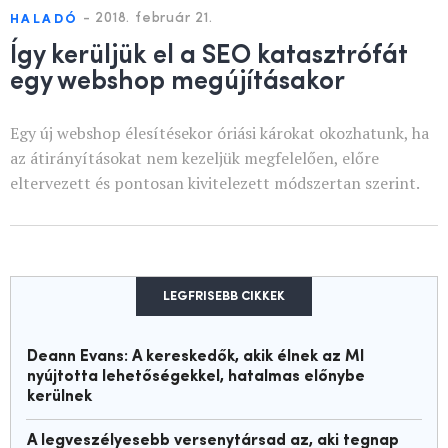
-
2018. február 21.
HALADÓ
Így kerüljük el a SEO katasztrófát
egy webshop megújításakor
Egy új webshop élesítésekor óriási károkat okozhatunk, ha
az átirányításokat nem kezeljük megfelelően, előre
eltervezett és pontosan kivitelezett módszertan szerint.
LEGFRISEBB CIKKEK
Deann Evans: A kereskedők, akik élnek az MI
nyújtotta lehetőségekkel, hatalmas előnybe
kerülnek
A legveszélyesebb versenytársad az, aki tegnap