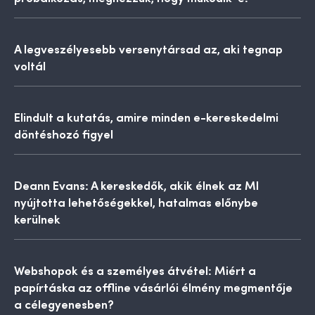
A legveszélyesebb versenytársad az, aki tegnap
voltál
Elindult a kutatás, amire minden e-kereskedelmi
döntéshozó figyel
Deann Evans: A kereskedők, akik élnek az MI
nyújtotta lehetőségekkel, hatalmas előnybe
kerülnek
Webshopok és a személyes átvétel: Miért a
papírtáska az offline vásárlói élmény megmentője
a célegyenesben?