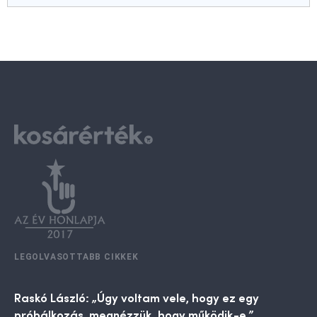
LEGOLVASOTTABB CIKKEK
Raskó László: „Úgy voltam vele, hogy ez egy
próbálkozás, megnézzük, hogy működik-e.”