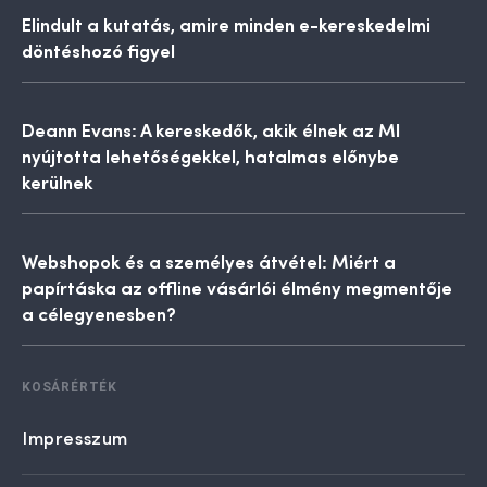
Elindult a kutatás, amire minden e-kereskedelmi
döntéshozó figyel
Deann Evans: A kereskedők, akik élnek az MI
nyújtotta lehetőségekkel, hatalmas előnybe
kerülnek
Webshopok és a személyes átvétel: Miért a
papírtáska az offline vásárlói élmény megmentője
a célegyenesben?
KOSÁRÉRTÉK
Impresszum