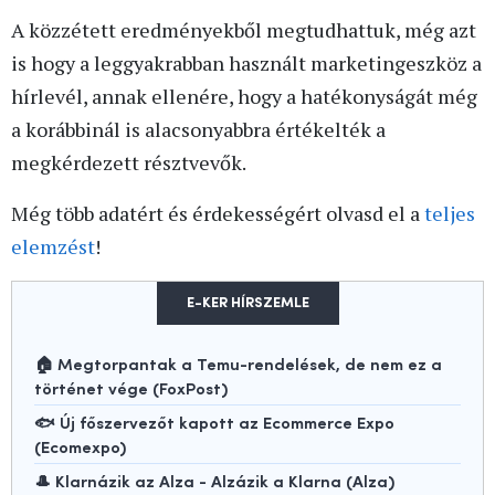
A közzétett eredményekből megtudhattuk, még azt
is hogy a leggyakrabban használt marketingeszköz a
hírlevél, annak ellenére, hogy a hatékonyságát még
a korábbinál is alacsonyabbra értékelték a
megkérdezett résztvevők.
Még több adatért és érdekességért olvasd el a
teljes
elemzést
!
E-KER HÍRSZEMLE
🏠 Megtorpantak a Temu-rendelések, de nem ez a
történet vége (FoxPost)
🐟 Új főszervezőt kapott az Ecommerce Expo
(Ecomexpo)
🎩 Klarnázik az Alza - Alzázik a Klarna (Alza)