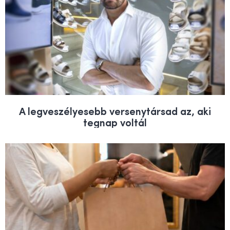
A legveszélyesebb versenytársad az, aki
tegnap voltál