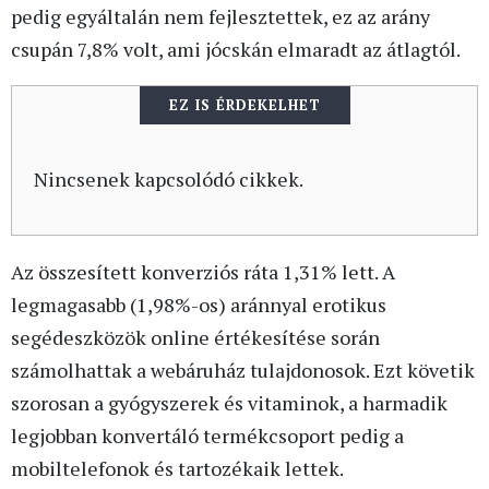
pedig egyáltalán nem fejlesztettek, ez az arány
csupán 7,8% volt, ami jócskán elmaradt az átlagtól.
EZ IS ÉRDEKELHET
Nincsenek kapcsolódó cikkek.
Az összesített konverziós ráta 1,31% lett. A
legmagasabb (1,98%-os) aránnyal erotikus
segédeszközök online értékesítése során
számolhattak a webáruház tulajdonosok. Ezt követik
szorosan a gyógyszerek és vitaminok, a harmadik
legjobban konvertáló termékcsoport pedig a
mobiltelefonok és tartozékaik lettek.