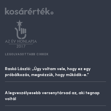
LEGOLVASOTTABB CIKKEK
Raskó László: „Úgy voltam vele, hogy ez egy
próbálkozás, megnézzük, hogy működik-e.”
A legveszélyesebb versenytársad az, aki tegnap
voltál