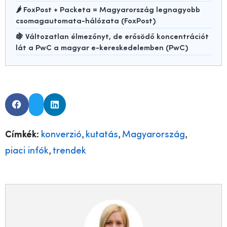
🌶️ FoxPost + Packeta = Magyarország legnagyobb
csomagautomata-hálózata (FoxPost)
🍇 Változatlan élmezőnyt, de erősödő koncentrációt
lát a PwC a magyar e-kereskedelemben (PwC)
,
,
,
Címkék:
konverzió
kutatás
Magyarország
,
piaci infók
trendek