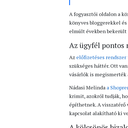
A fogyasztói oldalon a 
könyves bloggerekkel és 
elmúlt években bekerült a
Az ügyfél pontos 
Az
előfizetéses rendszer
szükséges háttér. Ott van
vásárlók is megismerték a
Nádasi Melinda
a Shopre
krimit, azokról tudják, h
építhetnek. A visszatérő 
kapcsolat alakítható ki v
A kölcsönös bizal