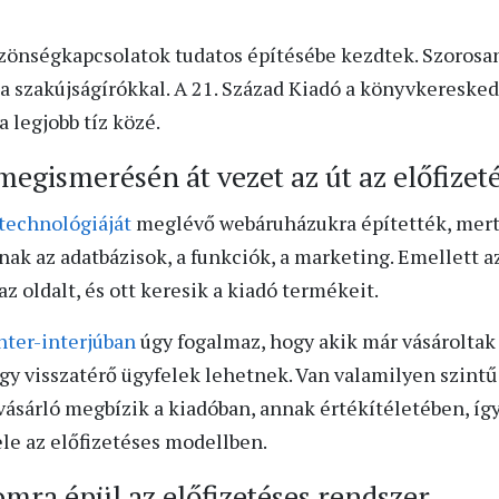
közönségkapcsolatok tudatos építésébe kezdtek. Szoros
a szakújságírókkal. A 21. Század Kiadó a könyvkeresked
 legjobb tíz közé.
megismerésén át vezet az út az előfizet
 technológiáját
meglévő webáruházukra építették, mert 
nak az adatbázisok, a funkciók, a marketing. Emellett 
z oldalt, és ott keresik a kiadó termékeit.
nter-interjúban
úgy fogalmaz, hogy akik már vásároltak
ogy visszatérő ügyfelek lehetnek. Van valamilyen szint
vásárló megbízik a kiadóban, annak értékítéletében, így
ele az előfizetéses modellben.
omra épül az előfizetéses rendszer