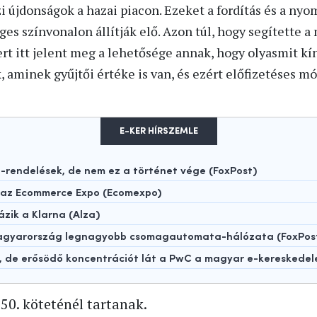
i újdonságok a hazai piacon. Ezeket a fordítás és a nyo
es színvonalon állítják elő. Azon túl, hogy segítette 
rt itt jelent meg a lehetősége annak, hogy olyasmit kí
aminek gyűjtői értéke is van, és ezért előfizetéses mód
E-KER HÍRSZEMLE
rendelések, de nem ez a történet vége (FoxPost)
t az Ecommerce Expo (Ecomexpo)
ázik a Klarna (Alza)
 Magyarország legnagyobb csomagautomata-hálózata (FoxPos
t, de erősödő koncentrációt lát a PwC a magyar e-kereskede
50. köteténél tartanak.