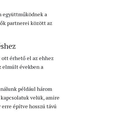
an együttműködnek a
ők partnerei között az
éshez
ott érhető el az ehhez
az elmúlt években a
 nálunk például három
ű kapcsolatuk velük, amire
 erre építve hosszú távú