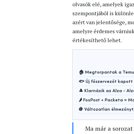
olvasók elé, amelyek igaz
szempontjából is különleg
azért van jelentősége, me
amelyre érdemes várniuk, 
értékesíthető lehet.
🏠 Megtorpantak a Temu-
🐟 Új főszervezőt kapot
🎩 Klarnázik az Alza - Alz
🌶️ FoxPost + Packeta =
🍇 Változatlan élmezőny
Ma már a sorozat 