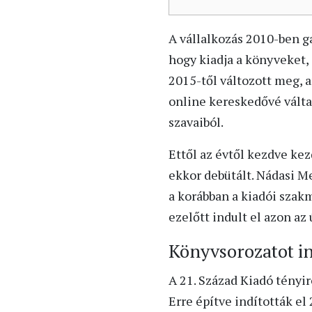
A vállalkozás 2010-ben g
hogy kiadja a könyveket,
2015-től változott meg, a
online kereskedővé válta
szavaiból.
Ettől az évtől kezdve kez
ekkor debütált. Nádasi M
a korábban a kiadói szakm
ezelőtt indult el azon az
Könyvsorozatot in
A 21. Század Kiadó tényi
Erre építve indították e