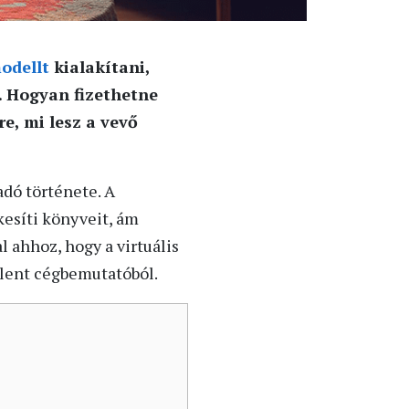
modellt
kialakítani,
. Hogyan fizethetne
e, mi lesz a vevő
iadó története. A
esíti könyveit, ám
l ahhoz, hogy a virtuális
elent cégbemutatóból.