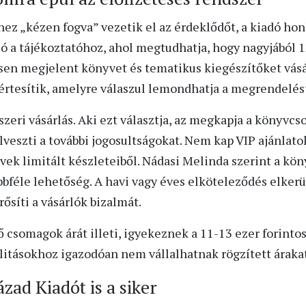
hez „kézen fogva” vezetik el az érdeklődőt, a kiadó ho
vasó a tájékoztatóhoz, ahol megtudhatja, hogy nagyjábó
sen megjelent könyvet és tematikus kiegészítőket vás
 értesítik, amelyre válaszul lemondhatja a megrendelés
zeri vásárlás. Aki ezt választja, az megkapja a könyvc
lveszti a további jogosultságokat. Nem kap VIP ajánlato
ek limitált készleteiből. Nádasi Melinda szerint a kön
bbféle lehetőség. A havi vagy éves elköteleződés elker
ősíti a vásárlók bizalmát.
 csomagok árát illeti, igyekeznek a 11-13 ezer forintos
itásokhoz igazodóan nem vállalhatnak rögzített árakat
zad Kiadót is a siker