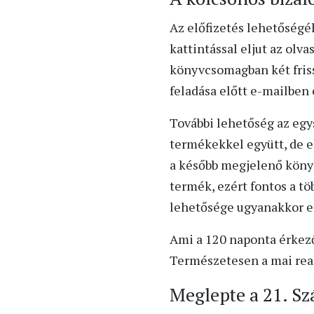
Az előfizetés lehetőségé
kattintással eljut az ol
könyvcsomagban két fris
feladása előtt e-mailben
További lehetőség az egys
termékekkel együtt, de e
a később megjelenő könyv
termék, ezért fontos a tö
lehetősége ugyanakkor er
Ami a 120 naponta érkező
Természetesen a mai real
Meglepte a 21. Szá