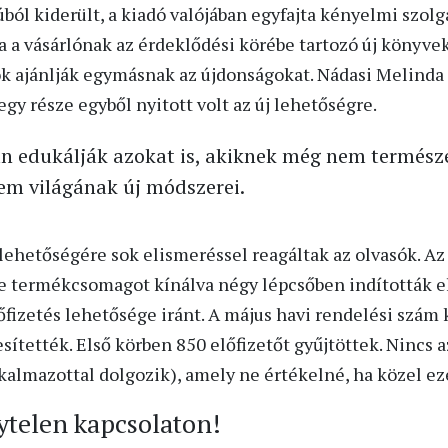
ól kiderült, a kiadó valójában egyfajta kényelmi szolgá
ja a vásárlónak az érdeklődési körébe tartozó új könyve
ok ajánlják egymásnak az újdonságokat. Nádasi Melinda
gy része egyből nyitott volt az új lehetőségre.
an edukálják azokat is, akiknek még nem termész
em világának új módszerei.
 lehetőségére sok elismeréssel reagáltak az olvasók. Az
le termékcsomagot kínálva négy lépcsőben indították el
őfizetés lehetősége iránt. A május havi rendelési szám 
sítették. Első körben 850 előfizetőt gyűjtöttek. Nincs a
lkalmazottal dolgozik), amely ne értékelné, ha közel ez
ytelen kapcsolaton!