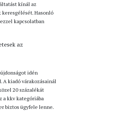
ltatást kínál az
k keresgélését. Hasonló
 ezzel kapcsolatban
etesek az
 újdonságot idén
. A kiadó várakozásainál
közel 20 százalékát
z a kkv kategóriába
er biztos ügyfele lenne.