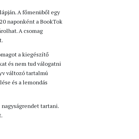
nlápján. A főmenüből egy
l 120 naponként a BookTok
árolhat. A csomag
t.
somagot a kiegészítő
kat és nem tud válogatni
yv változó tartalmú
ülése és a lemondás
 nagyságrendet tartani.
.