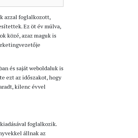
 azzal foglalkozott,
ítettek. Ez öt év múlva,
tok közé, azaz maguk is
arketingvezetője
ban és saját weboldaluk is
e ezt az időszakot, hogy
aradt, kilenc évvel
kiadásával foglalkozik.
nyvekkel állnak az