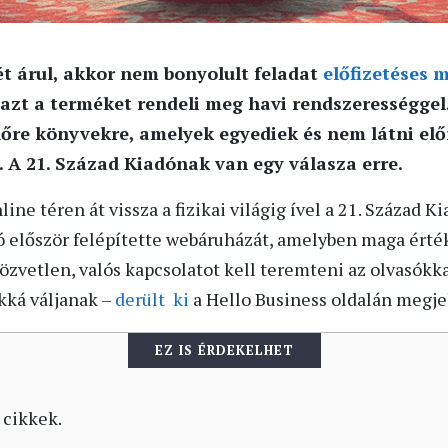
t árul, akkor nem bonyolult feladat
előfizetéses 
azt a terméket rendeli meg havi rendszerességgel
őre könyvekre, amelyek egyediek és nem látni előr
 A 21. Század Kiadónak van egy válasza erre.
line téren át vissza a fizikai világig ível a 21. Század K
először felépítette webáruházát, amelyben maga érték
közvetlen, valós kapcsolatot kell teremteni az olvasókka
kká váljanak –
derült ki
a Hello Business oldalán megj
EZ IS ÉRDEKELHET
 cikkek.