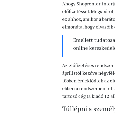
Ahogy Shoprenter-interjúb
előfizetéssel. Megspórol
ez ahhoz, amikor a barát
elmondta, hogy olvasóik e
Emellett tudatos
online kereskedel
Az előfizetéses rendszer
áprilistól kezdve négyfé
többen érdeklődtek az el
ebben a rendszerben telje
tartozó cég (a kiadó 12 a
Túllépni a személ