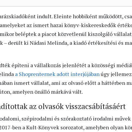
arázskiadóként indult. Eleinte hobbiként működött, csak
 amelyeket az ismert hazai könyv-kiskereskedők értékes
mikor beléptek a piacot közvetlenül kiszolgáló vállala
k – derült ki Nádasi Melinda, a kiadó értékesítési és m
dték építeni a vállalkozás jelenlétét a közösségi médiá
elinda
a Shoprenternek adott interjújában
úgy jellemezt
ában ismert vállalat, ami az olvasó előtt a háttérben m
 úton, amelyen önálló márkává vált.
dítottak az olvasók visszacsábításáért
rodalomi, szépirodalmi és szórakoztató irodalmi művek 
l 2017-ben a Kult-Könyvek sorozatot, amelyben olyan kö