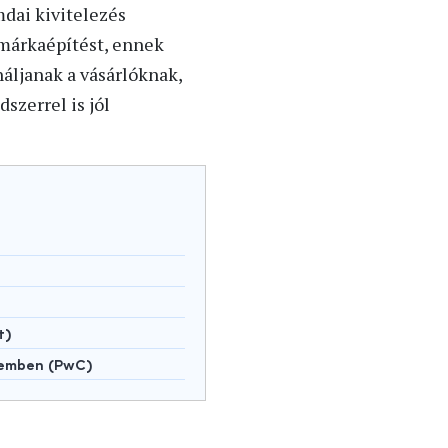
mdai kivitelezés
a márkaépítést, ennek
náljanak a vásárlóknak,
szerrel is jól
t)
lemben (PwC)