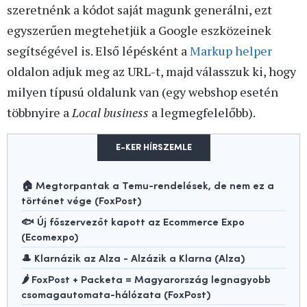
szeretnénk a kódot saját magunk generálni, ezt
egyszerűen megtehetjük a Google eszközeinek
segítségével is. Első lépésként a
Markup helper
oldalon adjuk meg az URL-t, majd válasszuk ki, hogy
milyen típusú oldalunk van (egy webshop esetén
többnyire a
Local business
a legmegfelelőbb).
E-KER HÍRSZEMLE
🏠 Megtorpantak a Temu-rendelések, de nem ez a
történet vége (FoxPost)
🐟 Új főszervezőt kapott az Ecommerce Expo
(Ecomexpo)
🎩 Klarnázik az Alza - Alzázik a Klarna (Alza)
🌶️ FoxPost + Packeta = Magyarország legnagyobb
csomagautomata-hálózata (FoxPost)