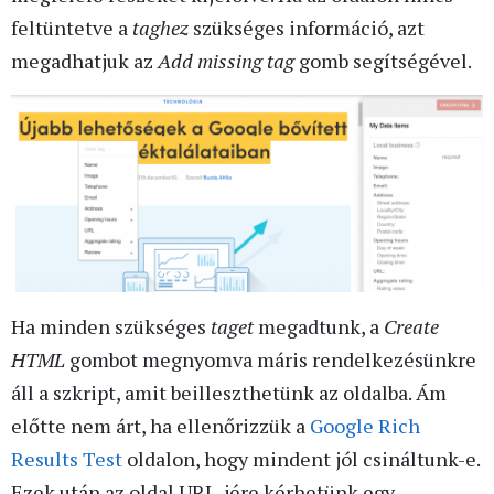
feltüntetve a
taghez
szükséges információ, azt
megadhatjuk az
Add missing tag
gomb segítségével.
Ha minden szükséges
taget
megadtunk, a
Create
HTML
gombot megnyomva máris rendelkezésünkre
áll a szkript, amit beilleszthetünk az oldalba. Ám
előtte nem árt, ha ellenőrizzük a
Google Rich
Results Test
oldalon, hogy mindent jól csináltunk-e.
Ezek után az oldal URL-jére kérhetünk egy