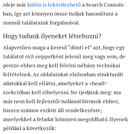
ideje már
külön is lekérdezhető
a Search Console-
ban, így azt könnyen össze tudjuk hasonlítani a
normál találataink forgalmával.
Hogy tudunk ilyeneket létrehozni?
Alapvetően maga a kereső “dönti el” azt, hogy egy
találatot
rich snippet
ként jelenít meg vagy sem, de
persze ehhez meg kell felelni néhány technikai
feltételnek. Az oldalainkat elsősorban strukturált
adatokkal kell ellátni, amelyeket a <head>
szekcióban kell elhelyezni. Ne ijedjünk meg: ma
már nem kell fejlesztői tudással bírnunk ehhez,
hiszen számos eszköz áll rendelkezésre,
amelyekkel a feladat könnyen megoldható. Ilyenek
például a következők: