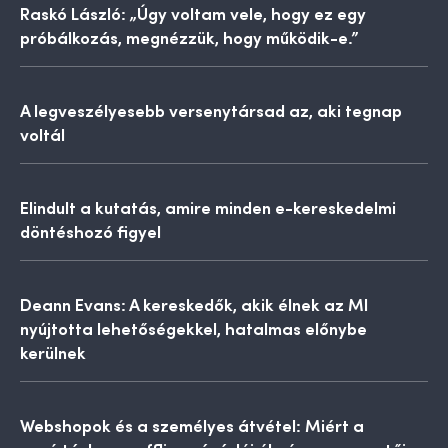
Raskó László: „Úgy voltam vele, hogy ez egy
próbálkozás, megnézzük, hogy működik-e.”
A legveszélyesebb versenytársad az, aki tegnap
voltál
Elindult a kutatás, amire minden e-kereskedelmi
döntéshozó figyel
Deann Evans: A kereskedők, akik élnek az MI
nyújtotta lehetőségekkel, hatalmas előnybe
kerülnek
Webshopok és a személyes átvétel: Miért a