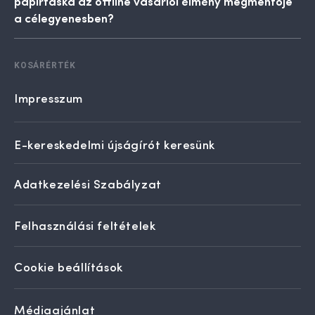
papírtáska az offline vásárlói élmény megmentője
a célegyenesben?
KOSÁRÉRTÉK
Impresszum
E-kereskedelmi újságírót keresünk
Adatkezelési Szabályzat
Felhasználási feltételek
Cookie beállítások
Médiaajánlat