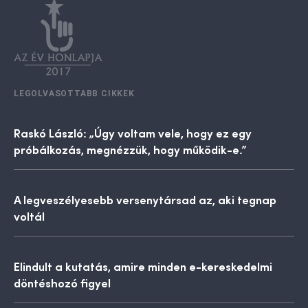
LEGOLVASOTTABB CIKKEK
Raskó László: „Úgy voltam vele, hogy ez egy
próbálkozás, megnézzük, hogy működik-e.”
A legveszélyesebb versenytársad az, aki tegnap
voltál
Elindult a kutatás, amire minden e-kereskedelmi
döntéshozó figyel