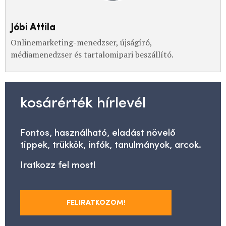
Jóbi Attila
Onlinemarketing-menedzser, újságíró,
médiamenedzser és tartalomipari beszállító.
kosárérték hírlevél
Fontos, használható, eladást növelő
tippek, trükkök, infók, tanulmányok, arcok.
Iratkozz fel most!
FELIRATKOZOM!