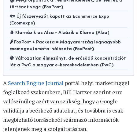
történet vége (FoxPost)
🐟 Új főszervezőt kapott az Ecommerce Expo
(Ecomexpo)
🎩 Klarnázik az Alza - Alzázik a Klarna (Alza)
🌶️ FoxPost + Packeta = Magyarország legnagyobb
csomagautomata-hálózata (FoxPost)
🍇 Változatlan élmezőnyt, de erősödő koncentrációt
lát a PwC a magyar e-kereskedelemben (PwC)
A
Search Engine Journal
portál helyi marketinggel
foglalkozó szakembere, Bill Hartzer szerint erre
valószínűleg azért van szükség, hogy a Google
validálja a beérkező adatokat, és továbbra is csak
megbízható forrásokból származó információk
jelenjenek meg a szolgáltatásban.