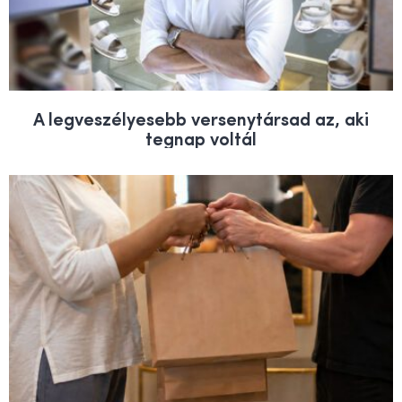
A legveszélyesebb versenytársad az, aki
tegnap voltál