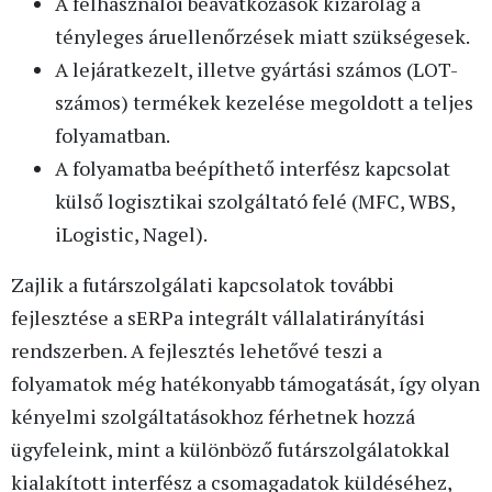
A felhasználói beavatkozások kizárólag a
tényleges áruellenőrzések miatt szükségesek.
A lejáratkezelt, illetve gyártási számos (LOT-
számos) termékek kezelése megoldott a teljes
folyamatban.
A folyamatba beépíthető interfész kapcsolat
külső logisztikai szolgáltató felé (MFC, WBS,
iLogistic, Nagel).
Zajlik a futárszolgálati kapcsolatok további
fejlesztése a sERPa integrált vállalatirányítási
rendszerben. A fejlesztés lehetővé teszi a
folyamatok még hatékonyabb támogatását, így olyan
kényelmi szolgáltatásokhoz férhetnek hozzá
ügyfeleink, mint a különböző futárszolgálatokkal
kialakított interfész a csomagadatok küldéséhez,