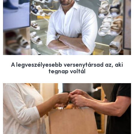
A legveszélyesebb versenytársad az, aki
tegnap voltál