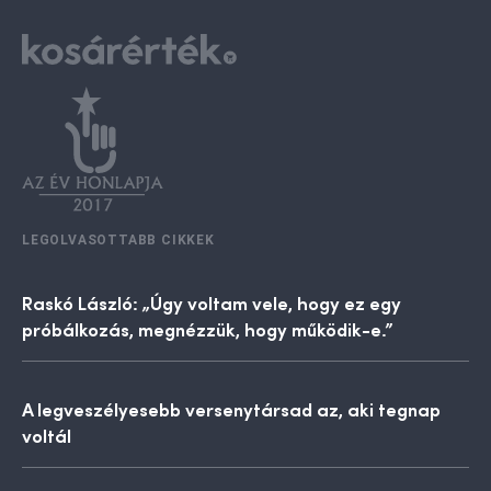
LEGOLVASOTTABB CIKKEK
Raskó László: „Úgy voltam vele, hogy ez egy
próbálkozás, megnézzük, hogy működik-e.”
A legveszélyesebb versenytársad az, aki tegnap
voltál