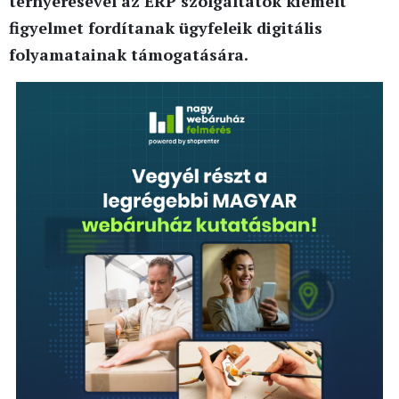
térnyerésével az ERP szolgáltatók kiemelt
figyelmet fordítanak ügyfeleik digitális
folyamatainak támogatására.