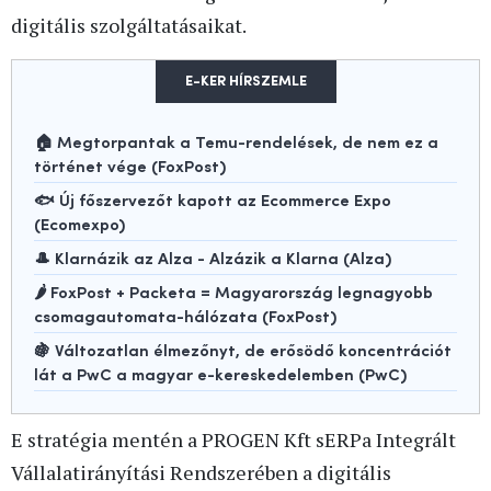
digitális szolgáltatásaikat.
E-KER HÍRSZEMLE
🏠 Megtorpantak a Temu-rendelések, de nem ez a
történet vége (FoxPost)
🐟 Új főszervezőt kapott az Ecommerce Expo
(Ecomexpo)
🎩 Klarnázik az Alza - Alzázik a Klarna (Alza)
🌶️ FoxPost + Packeta = Magyarország legnagyobb
csomagautomata-hálózata (FoxPost)
🍇 Változatlan élmezőnyt, de erősödő koncentrációt
lát a PwC a magyar e-kereskedelemben (PwC)
E stratégia mentén a PROGEN Kft sERPa Integrált
Vállalatirányítási Rendszerében a digitális