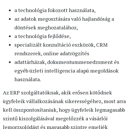
a technológia fokozott használata,
az adatok megosztására való hajlandóság a
döntések meghozatalához,
a technológia fejlődése,
specializált konzultáció eszközök, CRM
rendszerek, online adatrögzítés
adattárházak, dokumentummenedzsment és
egyéb üzleti intelligencia alapú megoldások
használata.
Az ERP szolgáltatóknak, akik erősen kötődnek
ügyfeleik vállalkozásának sikerességéhez, most arra
kell összpontosítaniuk, hogy ügyfeleik legmagasabb
szintű kiszolgálásával megelőzzék a vásárlói
lemorzsolódást és magasabb szintre emeljék