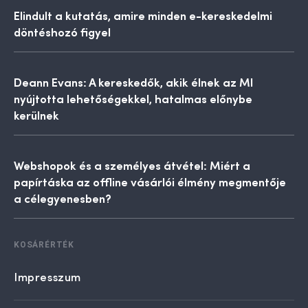
Elindult a kutatás, amire minden e-kereskedelmi
döntéshozó figyel
Deann Evans: A kereskedők, akik élnek az MI
nyújtotta lehetőségekkel, hatalmas előnybe
kerülnek
Webshopok és a személyes átvétel: Miért a
papírtáska az offline vásárlói élmény megmentője
a célegyenesben?
KOSÁRÉRTÉK
Impresszum