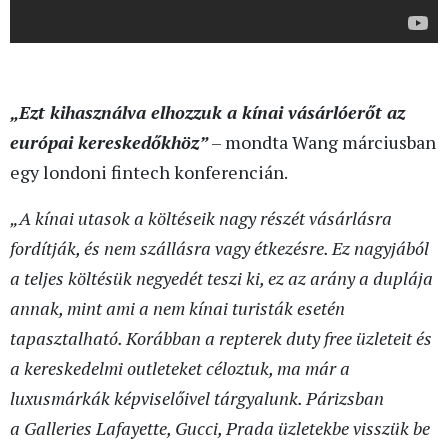
„Ezt kihasználva elhozzuk a kínai vásárlóerőt az
európai kereskedőkhöz”
– mondta Wang márciusban
egy londoni fintech konferencián.
„A kínai utasok a költéseik nagy részét vásárlásra
fordítják, és nem szállásra vagy étkezésre. Ez nagyjából
a teljes költésük negyedét teszi ki, ez az arány a duplája
annak, mint ami a nem kínai turisták esetén
tapasztalható. Korábban a repterek duty free üzleteit és
a kereskedelmi outleteket céloztuk, ma már a
luxusmárkák képviselőivel tárgyalunk. Párizsban
a Galleries Lafayette, Gucci, Prada üzletekbe visszük be