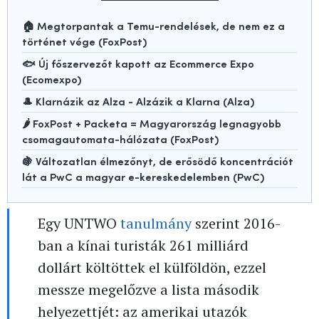
🏠 Megtorpantak a Temu-rendelések, de nem ez a
történet vége (FoxPost)
🐟 Új főszervezőt kapott az Ecommerce Expo
(Ecomexpo)
🎩 Klarnázik az Alza - Alzázik a Klarna (Alza)
🌶️ FoxPost + Packeta = Magyarország legnagyobb
csomagautomata-hálózata (FoxPost)
🍇 Változatlan élmezőnyt, de erősödő koncentrációt
lát a PwC a magyar e-kereskedelemben (PwC)
Egy UNTWO
tanulmány
szerint 2016-
ban a kínai turisták 261 milliárd
dollárt költöttek el külföldön, ezzel
messze megelőzve a lista második
helyezettjét: az amerikai utazók