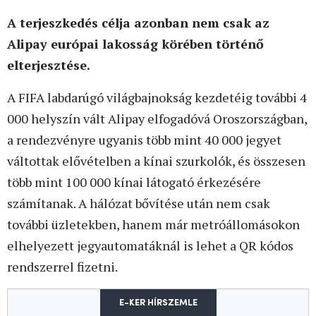
A terjeszkedés célja azonban nem csak az
Alipay európai lakosság körében történő
elterjesztése.
A FIFA labdarúgó világbajnokság kezdetéig további 4
000 helyszín vált Alipay elfogadóvá Oroszországban,
a rendezvényre ugyanis több mint 40 000 jegyet
váltottak elővételben a kínai szurkolók, és összesen
több mint 100 000 kínai látogató érkezésére
számítanak. A hálózat bővítése után nem csak
további üzletekben, hanem már metróállomásokon
elhelyezett jegyautomatáknál is lehet a QR kódos
rendszerrel fizetni.
E-KER HÍRSZEMLE