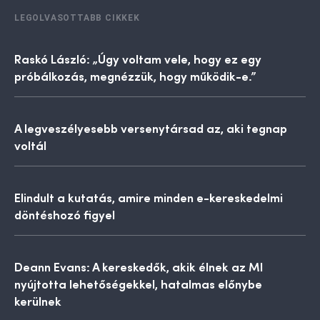
LEGOLVASOTTABB CIKKEK
Raskó László: „Úgy voltam vele, hogy ez egy
próbálkozás, megnézzük, hogy működik-e.”
A legveszélyesebb versenytársad az, aki tegnap
voltál
Elindult a kutatás, amire minden e-kereskedelmi
döntéshozó figyel
Deann Evans: A kereskedők, akik élnek az MI
nyújtotta lehetőségekkel, hatalmas előnybe
kerülnek