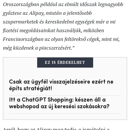
Oroszországban például az elmúlt időszak legnagyobb
győztese az Alipay, miután a jelentősebb
szupermarketek és kereskedelmi egységek már a mi
fizetési megoldásainkat használják, miközben
Franciaországban az olyan feltörekvő cégek, mint mi,
még küzdenek a piacszerzésért.”
EZ IS ÉRDEKELHET
Csak az ügyfél visszajelzéseire ezért ne
építs stratégiát!
Itt a ChatGPT Shopping: készen áll a
webshopod az új keresési szokásokra?
Arról, hogy az Alipay meg tudja-e ismételni a