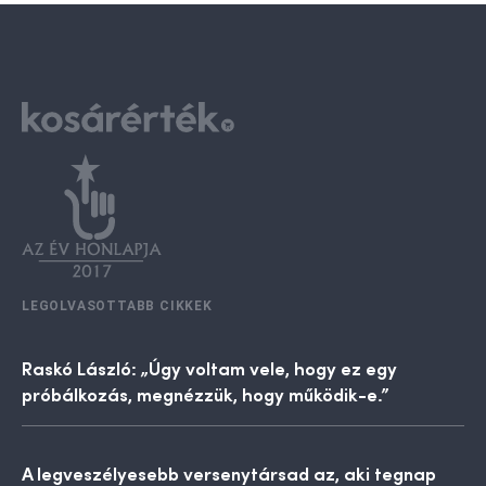
LEGOLVASOTTABB CIKKEK
Raskó László: „Úgy voltam vele, hogy ez egy
próbálkozás, megnézzük, hogy működik-e.”
A legveszélyesebb versenytársad az, aki tegnap