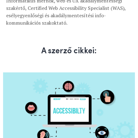
Informatikus mérnök, web és UX akadálymentességi
szakértő, Certified Web Accessibility Specialist (WAS),
esélyegyenlőségi és akadálymentesítési info-
kommunikációs szakoktató.
A szerző cikkei: