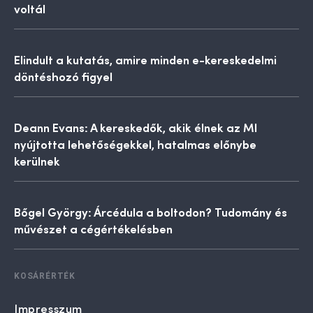
voltál
Elindult a kutatás, amire minden e-kereskedelmi
döntéshozó figyel
Deann Evans: A kereskedők, akik élnek az MI
nyújtotta lehetőségekkel, hatalmas előnybe
kerülnek
Bőgel György: Árcédula a boltodon? Tudomány és
művészet a cégértékelésben
KOSÁRÉRTÉK
Impresszum