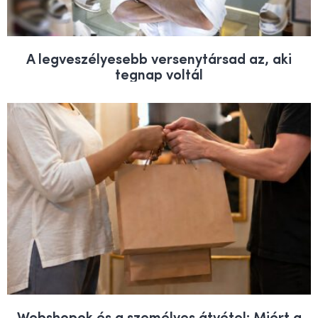
A legveszélyesebb versenytársad az, aki
tegnap voltál
Webshopok és a személyes átvétel: Miért a