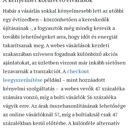
Habár a vásárlás sokkal kényelmesebb lett az utóbbi
egy évtizedben – köszönhetően a kereskedők
újításainak -, a fogyasztók még mindig keresik a
további lehetőségeket arra, hogy időt és energiát
takarítsanak meg. A webes vásárlások kezdeti
szakaszában szívesen fogadnak különböző akciós
ajánlatokat, az üzletben viszont már inkább sietősen
lezavarnák a tranzakciót. A
checkout
leegyszerűsítése
például – mint hozzáadott
kényelmi szolgáltatás – a webes vevők 47 százaléka
számára vonzó, míg a bolti vásárlók 56 százaléka
vágyik erre. Az árak összehasonlításának lehetősége
az online vásárlóknál 57, míg a boltiaknál csak 47
százalékban kerül előtérbe. A különféle alternatív