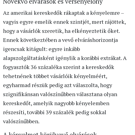
Növekvő elvárások és versenyelőny
Az amerikai kereskedők rákaptak a kényelemre –
vagyis egyre emelik ennek szintjét, mert rájöttek,
hogy a vásárlók szeretik, ha elkényeztetik őket.
Ennek következtében a vevő elváráshorizontja
igencsak kitágult: egyre inkább
alapszolgáltatásként igénylik a korábbi extrákat. A
fogyasztók 36 százaléka szerint a kereskedők
tehetnének többet vásárlóik kényelméért,
egyharmad részük pedig azt válaszolta, hogy
szignifikánsan valószínűbben választana olyan
kereskedőt, amelyik nagyobb kényelemben
részesíti, további 39 százalék pedig sokkal
valószínűbben.
A kényelmet körülvevő elvárások