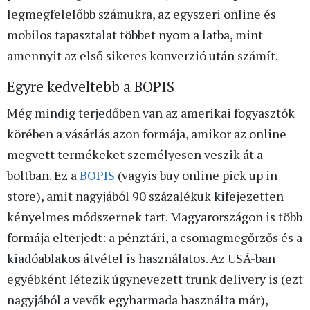
legmegfelelőbb számukra, az egyszeri online és
mobilos tapasztalat többet nyom a latba, mint
amennyit az első sikeres konverzió után számít.
Egyre kedveltebb a BOPIS
Még mindig terjedőben van az amerikai fogyasztók
körében a vásárlás azon formája, amikor az online
megvett termékeket személyesen veszik át a
boltban. Ez a
BOPIS
(vagyis buy online pick up in
store), amit nagyjából 90 százalékuk kifejezetten
kényelmes módszernek tart. Magyarországon is több
formája elterjedt: a pénztári, a csomagmegőrzős és a
kiadóablakos átvétel is használatos. Az USÁ-ban
egyébként létezik úgynevezett trunk delivery is (ezt
nagyjából a vevők egyharmada használta már),