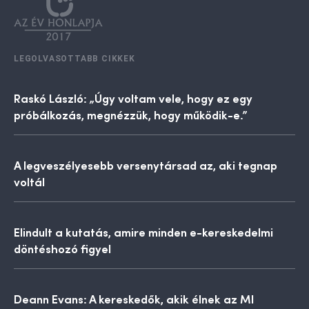
LEGOLVASOTTABB CIKKEK
Raskó László: „Úgy voltam vele, hogy ez egy
próbálkozás, megnézzük, hogy működik-e.”
A legveszélyesebb versenytársad az, aki tegnap
voltál
Elindult a kutatás, amire minden e-kereskedelmi
döntéshozó figyel
Deann Evans: A kereskedők, akik élnek az MI