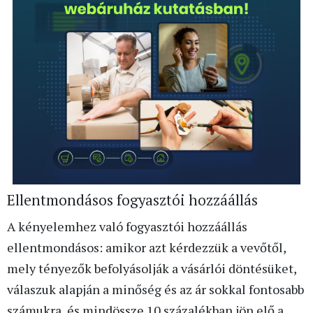
Ellentmondásos fogyasztói hozzáállás
A kényelemhez való fogyasztói hozzáállás
ellentmondásos: amikor azt kérdezzük a vevőtől,
mely tényezők befolyásolják a vásárlói döntésüket,
válaszuk alapján a minőség és az ár sokkal fontosabb
számukra, és mindössze 10 százalékban jön elő a