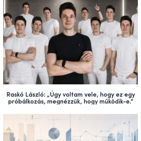
Raskó László: „Úgy voltam vele, hogy ez egy
próbálkozás, megnézzük, hogy működik-e.”