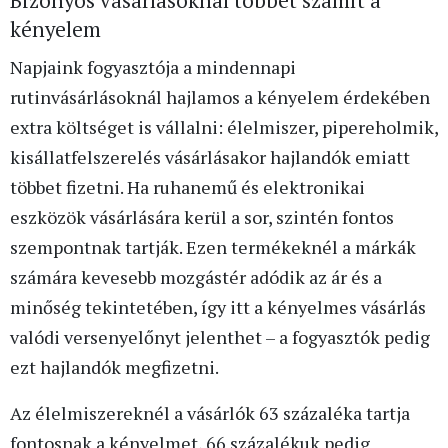
kényelem
Napjaink fogyasztója a mindennapi
rutinvásárlásoknál hajlamos a kényelem érdekében
extra költséget is vállalni: élelmiszer, pipereholmik,
kisállatfelszerelés vásárlásakor hajlandók emiatt
többet fizetni. Ha ruhanemű és elektronikai
eszközök vásárlására kerül a sor, szintén fontos
szempontnak tartják. Ezen termékeknél a márkák
számára kevesebb mozgástér adódik az ár és a
minőség tekintetében, így itt a kényelmes vásárlás
valódi versenyelőnyt jelenthet – a fogyasztók pedig
ezt hajlandók megfizetni.
Az élelmiszereknél a vásárlók 63 százaléka tartja
fontosnak a kényelmet, 66 százalékuk pedig