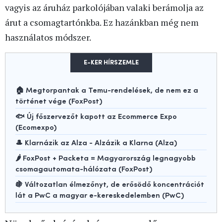
vagyis az áruház parkolójában valaki berámolja az
árut a csomagtartónkba. Ez hazánkban még nem
használatos módszer.
E-KER HÍRSZEMLE
🏠 Megtorpantak a Temu-rendelések, de nem ez a
történet vége (FoxPost)
🐟 Új főszervezőt kapott az Ecommerce Expo
(Ecomexpo)
🎩 Klarnázik az Alza - Alzázik a Klarna (Alza)
🌶️ FoxPost + Packeta = Magyarország legnagyobb
csomagautomata-hálózata (FoxPost)
🍇 Változatlan élmezőnyt, de erősödő koncentrációt
lát a PwC a magyar e-kereskedelemben (PwC)