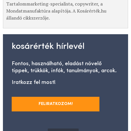
Tartalommarketing-specialista, copywriter, a
Mondatmanufaktúra alapítója. A Kosárérték.hu
állandó cikkszerzője.
kosárérték hírlevél
Fontos, használható, eladást növelő
tippek, trükkök, infók, tanulmányok, arcok.
Iratkozz fel most!
FELIRATKOZOM!