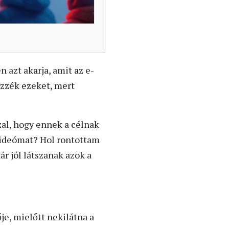
 azt akarja, amit az e-
ézzék ezeket, mert
zal, hogy ennek a célnak
videómat? Hol rontottam
r jól látszanak azok a
je, mielőtt nekilátna a