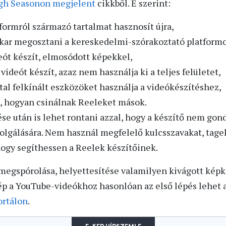
gh Seasonon megjelent
cikkből. E szerint:
formról származó tartalmat hasznosít újra,
 akar megosztani a kereskedelmi-szórakoztató platform
eót készít, elmosódott képekkel,
videót készít, azaz nem használja ki a teljes felületet,
al felkínált eszközöket használja a videókészítéshez,
 hogyan csinálnak Reeleket mások.
ése után is lehet rontani azzal, hogy a készítő nem gon
olgálására. Nem használ megfelelő kulcsszavakat, tage
hogy segíthessen a Reelek készítőinek.
 megspórolása, helyettesítése valamilyen kivágott képk
ép a YouTube-videókhoz hasonlóan az első lépés lehet 
ortálon
.