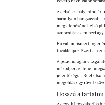
követő néznivalók sorába
Az első szabály mindjárt 
bármilyen hangzással –
í
megjelenésének első pill
azonosítja az emberi agy a
Ha valami ismert inger ér
továbblapoz. Ezért a tren
A pszichológiai vizsgála
másodpercre lehet megsze
jelentőségű a Reel első 
megoldás egy rövid szöve
Hosszú a tartalmi
Az egyik leggyakoribb hi