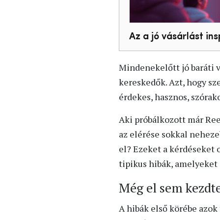
Az a jó vásárlást in
Mindenekelőtt jó baráti v
kereskedők. Azt, hogy sz
érdekes, hasznos, szórak
Aki próbálkozott már Ree
az elérése sokkal neheze
el? Ezeket a kérdéseket 
tipikus hibák, amelyeket
Még el sem kezdte
A hibák első körébe azok 