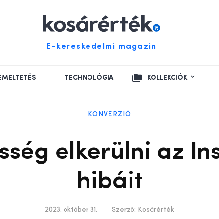
E-kereskedelmi magazin
EMELTETÉS
TECHNOLÓGIA
KOLLEKCIÓK
KONVERZIÓ
ség elkerülni az In
hibáit
2023. október 31.
Szerző:
Kosárérték