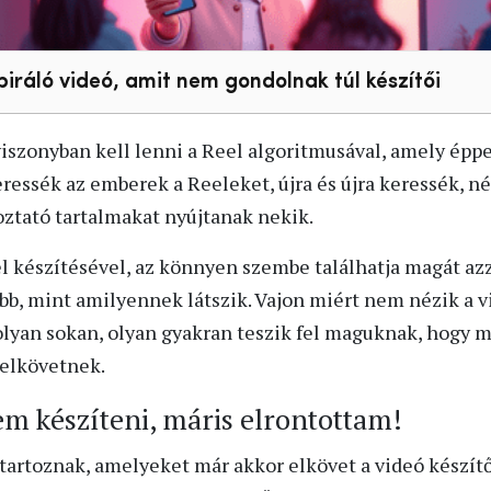
spiráló videó, amit nem gondolnak túl készítői
iszonyban kell lenni a Reel algoritmusával, amely éppen
eressék az emberek a Reeleket, újra és újra keressék, n
oztató tartalmakat nyújtanak nekik.
l készítésével, az könnyen szembe találhatja magát az
bb, mint amilyennek látszik. Vajon miért nem nézik a 
olyan sokan, olyan gyakran teszik fel maguknak, hogy má
 elkövetnek.
m készíteni, máris elrontottam!
tartoznak, amelyeket már akkor elkövet a videó készítő