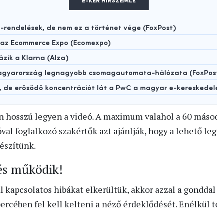
E-KER HÍRSZEMLE
rendelések, de nem ez a történet vége (FoxPost)
t az Ecommerce Expo (Ecomexpo)
ázik a Klarna (Alza)
 Magyarország legnagyobb csomagautomata-hálózata (FoxPos
t, de erősödő koncentrációt lát a PwC a magyar e-kereskede
n hosszú legyen a videó. A maximum valahol a 60 másod
 foglalkozó szakértők azt ajánlják, hogy a lehető leg
észítünk.
és működik!
l kapcsolatos hibákat elkerültük, akkor azzal a gondda
rcében fel kell kelteni a néző érdeklődését. Enélkül 