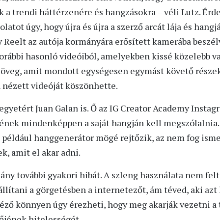
 a trendi háttérzenére és hangzásokra – véli Lutz. Ér
latot úgy, hogy újra és újra a szerző arcát lája és hangj
y Reelt az autója kormányára erősített kamerába beszélv
orábbi hasonló videóiból, amelyekben kissé közelebb va
öveg, amit mondott egységesen egymást követő részekb
 nézett videóját köszönhette.
egyetért Juan Galan is. Ő az IG Creator Academy Instag
jének mindenképpen a saját hangján kell megszólalni
ki például hanggenerátor mögé rejtőzik, az nem fog isme
, amit el akar adni.
ny további gyakori hibát. A szleng használata nem felt
ítani a görgetésben a internetezőt, ám téved, aki azt h
néző könnyen úgy érezheti, hogy meg akarják vezetni a 
tőjének hitelességét.