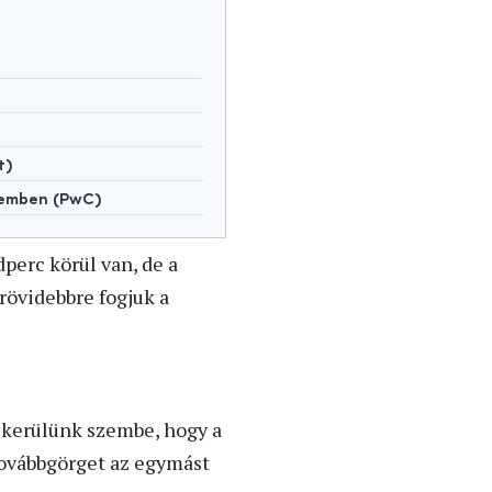
t)
lemben (PwC)
perc körül van, de a
rövidebbre fogjuk a
l kerülünk szembe, hogy a
továbbgörget az egymást