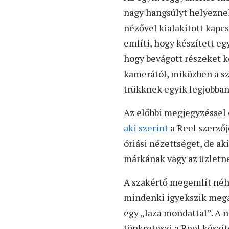
nagy hangsúlyt helyeznek
nézővel kialakított kapcso
említi, hogy készített eg
hogy bevágott részeket k
kamerától, miközben a sz
trükknek egyik legjobban
Az előbbi megjegyzéssel 
aki szerint
a Reel szerző
óriási nézettséget, de a
márkának vagy az üzletnek
A szakértő megemlít néhá
mindenki igyekszik megáll
egy „laza mondattal”. A 
tönkreteszi a Reel készí