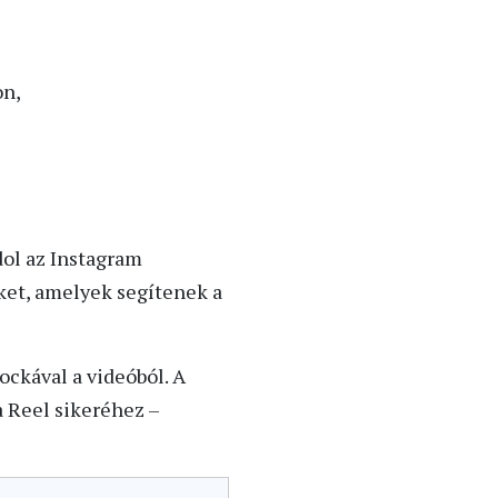
on,
dol az Instagram
ket, amelyek segítenek a
ockával a videóból. A
a Reel sikeréhez –