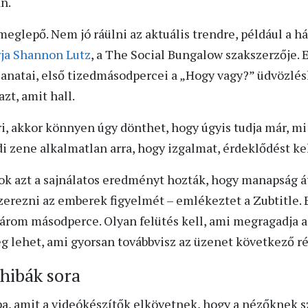
n.
meglepő. Nem jó ráülni az aktuális trendre, például a h
rja Shannon Lutz
, a The Social Bungalow szakszerzője. 
anatai, első tizedmásodpercei a „Hogy vagy?” üdvözlés
zt, amit hall.
i, akkor könnyen úgy dönthet, hogy úgyis tudja már, mi
di zene alkalmatlan arra, hogy izgalmat, érdeklődést k
tok azt a sajnálatos eredményt hozták, hogy manapság á
rezni az emberek figyelmét – emlékeztet a Zubtitle. E
három másodperce. Olyan felütés kell, ami megragadja a 
g lehet, ami gyorsan továbbvisz az üzenet következő r
 hibák sora
ba, amit a videókészítők elkövetnek, hogy a nézőknek s