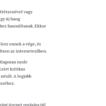
áttérzenével vagy
Egy új hang
hez hasonlítanak. Ekkor
 lesz ennek a vége, és
eltsen az internetezőben.
tlagosan nyolc
zért kritikus
nézőt. A legjobb
észéhez.
zánt üzenet rovására túl