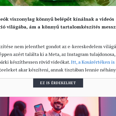
deók viszonylag könnyű belépőt kínálnak a videós
 világába, ám a könnyű tartalomkészítés messze
zítése nem jelenthet gondot az e-kereskedelem világá
éppen azért találta ki a Meta, az Instagram tulajdonosa
árki készíthessen rövid videókat.
Itt, a Kosárértéken is
Reeleket akar készíteni, annak tisztában lennie néhány 
EZ IS ÉRDEKELHET