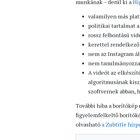
munkának – derül ki a
Hi
valamilyen más plat
politikai tartalmat
rossz felbontású vid
kerettel rendelkező 
nem az Instagram ált
nem tanulmányozza,
A videót az elkészít
algoritmusának kisz
szoftvernek abban, 
További hiba a borítókép
figyelemfelkeltő borítók
olvasható
a Zubtitle hírp