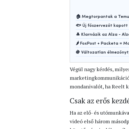
🏠 Megtorpantak a Temu-
🐟 Új főszervezőt kapot
🎩 Klarnázik az Alza - Alz
🌶️ FoxPost + Packeta =
🍇 Változatlan élmezőny
Végül nagy kérdés, milye
marketingkommunikációval
mondanivalót, ha Reelt k
Csak az erős kezd
Ha az elő- és utómunkáva
videó első három másodpe