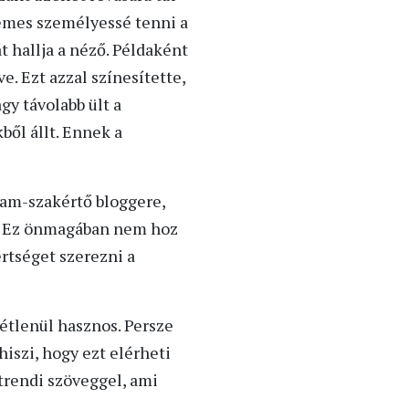
demes személyessé tenni a
át hallja a néző. Példaként
e. Ezt azzal színesítette,
gy távolabb ült a
ől állt. Ennek a
ram-szakértő bloggere,
a. Ez önmagában nem hoz
rtséget szerezni a
étlenül hasznos. Persze
iszi, hogy ezt elérheti
trendi szöveggel, ami