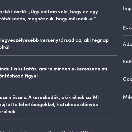
Imp
askó László: „Úgy voltam vele, hogy ez egy
róbálkozás, megnézzük, hogy működik-e.”
E-k
 legveszélyesebb versenytársad az, aki tegnap
Ada
oltál
Fel
lindult a kutatás, amire minden e-kereskedelmi
öntéshozó figyel
Coo
eann Evans: A kereskedők, akik élnek az MI
Méd
yújtotta lehetőségekkel, hatalmas előnybe
erülnek