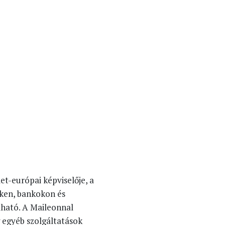
et-európai képviselője, a
eken, bankokon és
álható. A Maileonnal
g egyéb szolgáltatások