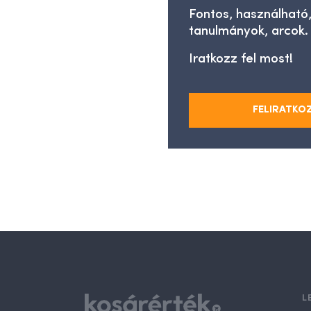
Fontos, használható,
tanulmányok, arcok.
Iratkozz fel most!
FELIRATKO
L