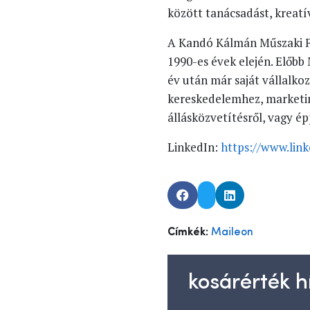
között tanácsadást, kreatív
A Kandó Kálmán Műszaki Fő
1990-es évek elején. Előbb
év után már saját vállalko
kereskedelemhez, marketin
állásközvetítésről, vagy é
LinkedIn:
https://www.lin
Címkék:
Maileon
kosárérték hí