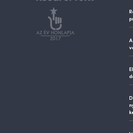
R
p
A
v
E
d
D
n
k