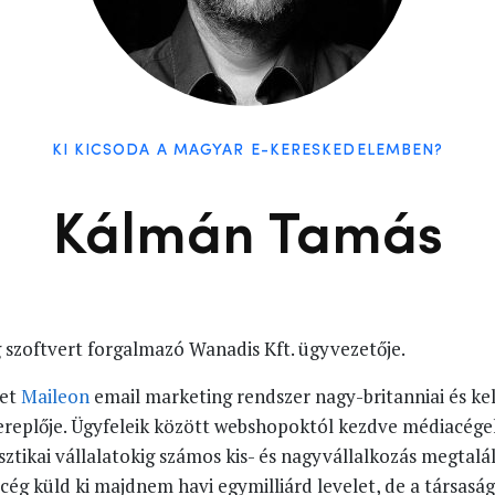
KI KICSODA A MAGYAR E-KERESKEDELEMBEN?
Kálmán Tamás
 szoftvert forgalmazó Wanadis Kft. ügyvezetője.
met
Maileon
email marketing rendszer nagy-britanniai és kel
ereplője. Ügyfeleik között webshopoktól kezdve médiacég
sztikai vállalatokig számos kis- és nagyvállalkozás megtal
 cég küld ki majdnem havi egymilliárd levelet, de a társasá