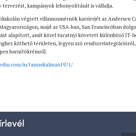
 tervezést, kampányok lebonyolítását is vállalja.
iskolán végzett villamosmérnök karrierjét az Andersen C
 Magyarországon, majd az USA-ban, San Franciscóban dolgoz
zást alapított, amit közel tucatnyi követett különböző IT-h
ghez köthető területen, legyen szó rendszerintegrációról,
ppen barnítókrémről.
kedin.com/in/tamaskalman1971/
rlevél