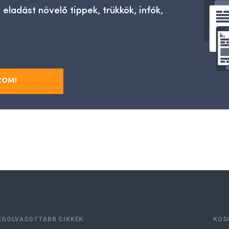
 eladást növelő tippek, trükkök, infók,
ZOM!
EGOLVASOTTABB CIKKEK
KOS