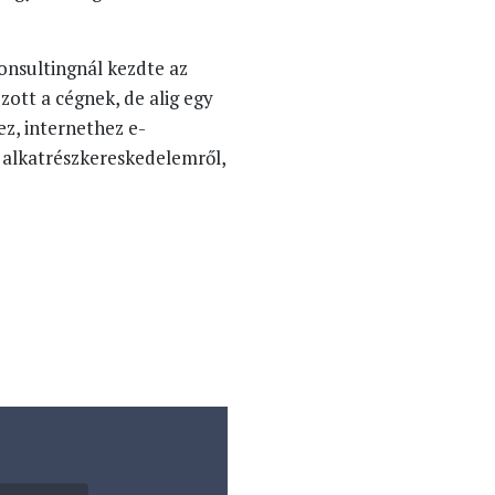
onsultingnál kezdte az
ott a cégnek, de alig egy
ez, internethez e-
 alkatrészkereskedelemről,