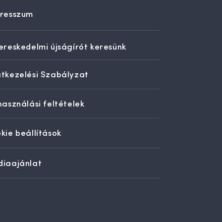
resszum
ereskedelmi újságírót keresünk
tkezelési Szabályzat
használási feltételek
kie beállítások
iaajánlat