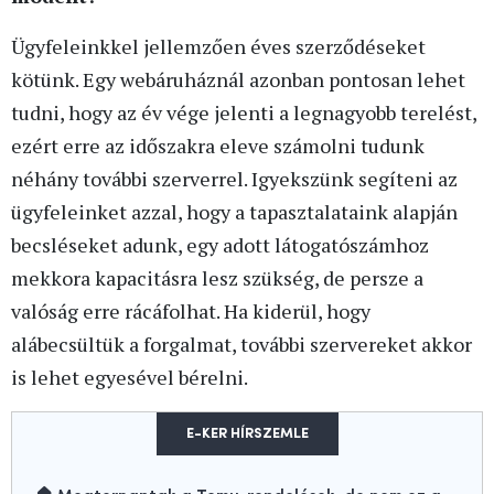
Ügyfeleinkkel jellemzően éves szerződéseket
kötünk. Egy webáruháznál azonban pontosan lehet
tudni, hogy az év vége jelenti a legnagyobb terelést,
ezért erre az időszakra eleve számolni tudunk
néhány további szerverrel. Igyekszünk segíteni az
ügyfeleinket azzal, hogy a tapasztalataink alapján
becsléseket adunk, egy adott látogatószámhoz
mekkora kapacitásra lesz szükség, de persze a
valóság erre rácáfolhat. Ha kiderül, hogy
alábecsültük a forgalmat, további szervereket akkor
is lehet egyesével bérelni.
E-KER HÍRSZEMLE
🏠 Megtorpantak a Temu-rendelések, de nem ez a