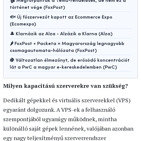
történet vége (FoxPost)
🐟 Új főszervezőt kapott az Ecommerce Expo
(Ecomexpo)
🎩 Klarnázik az Alza - Alzázik a Klarna (Alza)
🌶️ FoxPost + Packeta = Magyarország legnagyobb
csomagautomata-hálózata (FoxPost)
🍇 Változatlan élmezőnyt, de erősödő koncentrációt
lát a PwC a magyar e-kereskedelemben (PwC)
Milyen kapacitású szerverekre van szükség?
Dedikált gépekkel és virtuális szerverekkel (VPS)
egyaránt dolgozunk. A VPS-ek a felhasználó
szempontjából ugyanúgy működnek, mintha
különálló saját gépek lennének, valójában azonban
egy nagy teljesítményű szerverrendszer