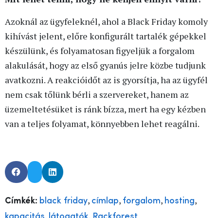
Azoknál az ügyfeleknél, ahol a Black Friday komoly
kihívást jelent, előre konfigurált tartalék gépekkel
készülünk, és folyamatosan figyeljük a forgalom
alakulását, hogy az első gyanús jelre közbe tudjunk
avatkozni. A reakcióidőt az is gyorsítja, ha az ügyfél
nem csak tőlünk bérli a szervereket, hanem az
üzemeltetésüket is ránk bízza, mert ha egy kézben
van a teljes folyamat, könnyebben lehet reagálni.
,
,
,
,
Címkék:
black friday
címlap
forgalom
hosting
,
,
kapacitás
látogatók
Rackforest