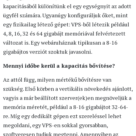
kapacitásából különítünk el egy egységnyit az adott
ügyfél számára. Ugyanúgy konfiguráljuk őket, mint
egy fizikailag létező gépet: VPS-ből létezik például
4, 8, 16, 32 és 64 gigabájt memóriával felvértezett
változat is. Egy webáruháznak tipikusan a 8-16
gigabájtos verziót szoktuk javasolni.
Mennyi időbe kerül a kapacitás bővítése?
Az attól függ, milyen mértékű bővítésre van
szükség. Első körben a vertikális növekedés ajánlott,
vagyis a már beállított szerver(ek)en megnöveljük a
memória méretét, például a 8-16 gigabájtot 32-64-
re. Míg egy dedikált gépen ezt szereléssel lehet
megoldani, egy VPS-en sokkal gyorsabban,
szoftveresen tudjuk megtenni. Amennyiben az