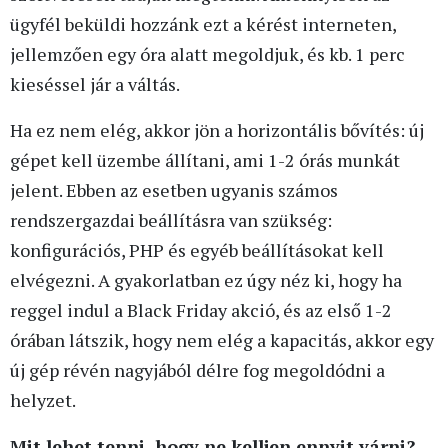
ügyfél beküldi hozzánk ezt a kérést interneten,
jellemzően egy óra alatt megoldjuk, és kb. 1 perc
kieséssel jár a váltás.
Ha ez nem elég, akkor jön a horizontális bővítés: új
gépet kell üzembe állítani, ami 1-2 órás munkát
jelent. Ebben az esetben ugyanis számos
rendszergazdai beállításra van szükség:
konfigurációs, PHP és egyéb beállításokat kell
elvégezni. A gyakorlatban ez úgy néz ki, hogy ha
reggel indul a Black Friday akció, és az első 1-2
órában látszik, hogy nem elég a kapacitás, akkor egy
új gép révén nagyjából délre fog megoldódni a
helyzet.
Mit lehet tenni, hogy ne kelljen ennyit várni?