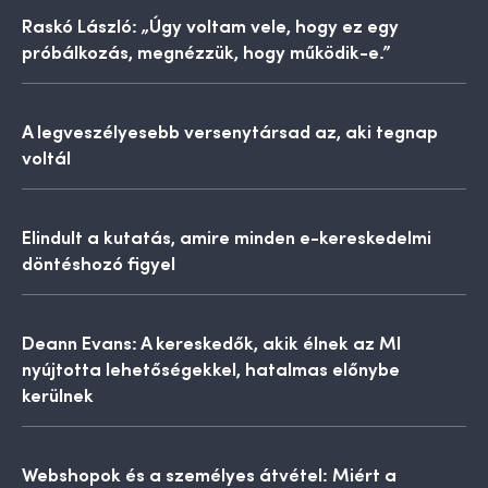
Raskó László: „Úgy voltam vele, hogy ez egy
próbálkozás, megnézzük, hogy működik-e.”
A legveszélyesebb versenytársad az, aki tegnap
voltál
Elindult a kutatás, amire minden e-kereskedelmi
döntéshozó figyel
Deann Evans: A kereskedők, akik élnek az MI
nyújtotta lehetőségekkel, hatalmas előnybe
kerülnek
Webshopok és a személyes átvétel: Miért a