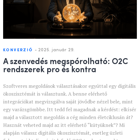
-
2025. január 29.
KONVERZIÓ
A szenvedés megspórolható: O2C
rendszerek pro és kontra
Szoftveres megoldások választásakor egyúttal egy digitális
ökoszisztémát is választunk. A benne elérhető
integrációkat megvizsgálva saját jövődbe nézel bele, mint
egy varázsgömbbe. Itt tedd fel magadnak a kérdést: elkísér
majd a választott megoldás a cég minden életciklusán át?
Hasznát veheted majd az itt elérhető “kütyüknek”? Mi
alapján válassz digitális ökoszisztémát, esetleg üzleti