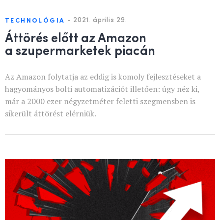
-
2021. április 29.
TECHNOLÓGIA
Áttörés előtt az Amazon
a szupermarketek piacán
Az Amazon folytatja az eddig is komoly fejlesztéseket a
hagyományos bolti automatizációt illetően: úgy néz ki,
már a 2000 ezer négyzetméter feletti szegmensben is
sikerült áttörést elérniük.