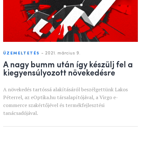
-
2021. március 9.
ÜZEMELTETÉS
A nagy bumm után így készülj fel a
kiegyensúlyozott növekedésre
A növekedés tartóssá alakításáról beszélgettünk Lakos
Péterrel, az eOptika.hu társalapítójával, a Virgo e-
commerce szakértőjével és termékfejlesztési
tanácsadójával.