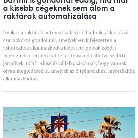
a kisebb cégeknek sem álom a
raktárak automatizálása
Amikor a raktárak automatizálásáról hallunk, akkor óriási
csarnokokra gondolunk, amelyekben kifejezetten a
robotokhoz alkalmazkodva kiépített polcok között
mozognak a termékeket le- és felrakodó, illetve szállító
járművek. Jó hír a kisebb vállalkozásoknak, hogy vannak
olyan megoldások is, amelyek az ő igényeikhez, méretükhöz
alkalmazkodnak.