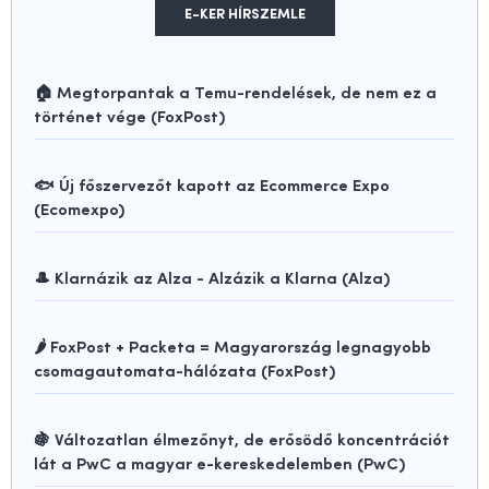
E-KER HÍRSZEMLE
🏠 Megtorpantak a Temu-rendelések, de nem ez a
történet vége (FoxPost)
🐟 Új főszervezőt kapott az Ecommerce Expo
(Ecomexpo)
🎩 Klarnázik az Alza - Alzázik a Klarna (Alza)
🌶️ FoxPost + Packeta = Magyarország legnagyobb
csomagautomata-hálózata (FoxPost)
🍇 Változatlan élmezőnyt, de erősödő koncentrációt
lát a PwC a magyar e-kereskedelemben (PwC)