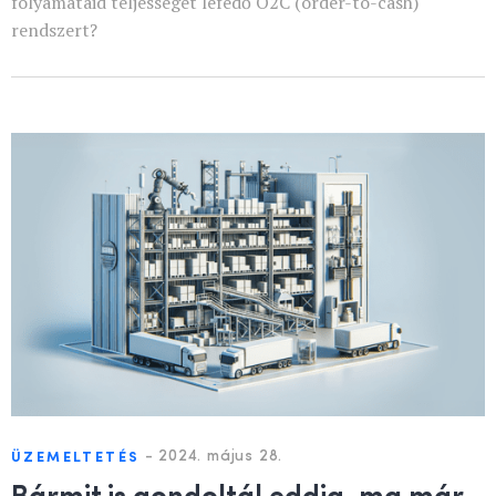
folyamataid teljességét lefedő O2C (order-to-cash)
rendszert?
-
2024. május 28.
ÜZEMELTETÉS
Bármit is gondoltál eddig, ma már