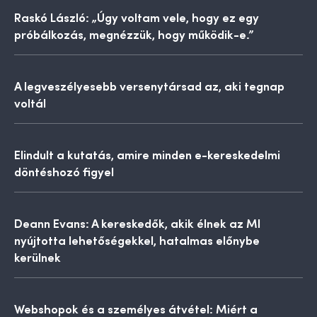
Raskó László: „Úgy voltam vele, hogy ez egy
próbálkozás, megnézzük, hogy működik-e.”
A legveszélyesebb versenytársad az, aki tegnap
voltál
Elindult a kutatás, amire minden e-kereskedelmi
döntéshozó figyel
Deann Evans: A kereskedők, akik élnek az MI
nyújtotta lehetőségekkel, hatalmas előnybe
kerülnek
Webshopok és a személyes átvétel: Miért a