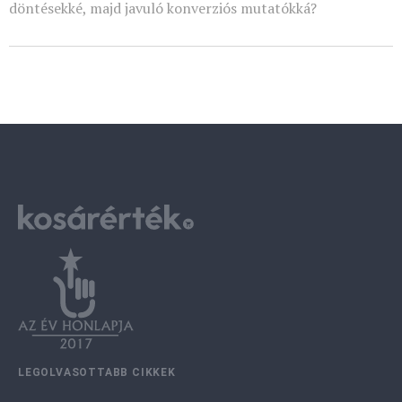
döntésekké, majd javuló konverziós mutatókká?
LEGOLVASOTTABB CIKKEK