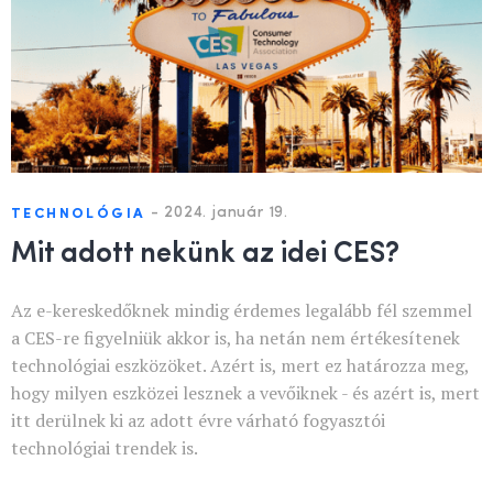
-
2024. január 19.
TECHNOLÓGIA
Mit adott nekünk az idei CES?
Az e-kereskedőknek mindig érdemes legalább fél szemmel
a CES-re figyelniük akkor is, ha netán nem értékesítenek
technológiai eszközöket. Azért is, mert ez határozza meg,
hogy milyen eszközei lesznek a vevőiknek - és azért is, mert
itt derülnek ki az adott évre várható fogyasztói
technológiai trendek is.