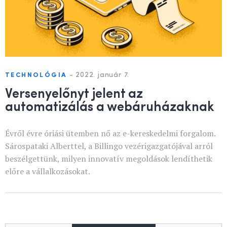
-
2022. január 7.
TECHNOLÓGIA
Versenyelőnyt jelent az
automatizálás a webáruházaknak
Évről évre óriási ütemben nő az e-kereskedelmi forgalom.
Sárospataki Alberttel, a Billingo vezérigazgatójával arról
beszélgettünk, milyen innovatív megoldások lendíthetik
előre a vállalkozásokat.