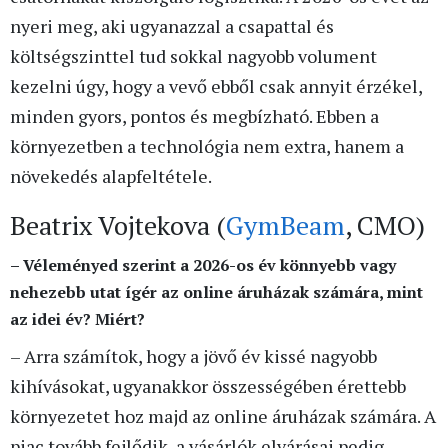
nyeri meg, aki ugyanazzal a csapattal és
költségszinttel tud sokkal nagyobb volument
kezelni úgy, hogy a vevő ebből csak annyit érzékel,
minden gyors, pontos és megbízható. Ebben a
környezetben a technológia nem extra, hanem a
növekedés alapfeltétele.
Beatrix Vojtekova (
GymBeam
, CMO)
–
Véleményed szerint a 2026-os év könnyebb vagy
nehezebb utat ígér az online áruházak számára, mint
az idei év? Miért?
– Arra számítok, hogy a jövő év kissé nagyobb
kihívásokat, ugyanakkor összességében érettebb
környezetet hoz majd az online áruházak számára. A
piac tovább fejlődik, a vásárlók elvárásai pedig