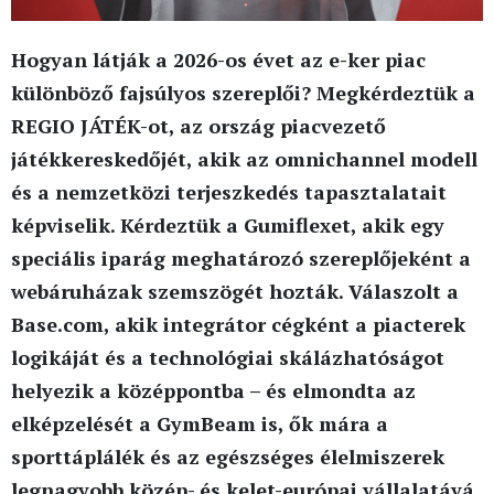
Hogyan látják a 2026-os évet az e-ker piac
különböző fajsúlyos szereplői? Megkérdeztük a
REGIO JÁTÉK-ot, az ország piacvezető
játékkereskedőjét, akik az omnichannel modell
és a nemzetközi terjeszkedés tapasztalatait
képviselik. Kérdeztük a Gumiflexet, akik egy
speciális iparág meghatározó szereplőjeként a
webáruházak szemszögét hozták. Válaszolt a
Base.com, akik integrátor cégként a piacterek
logikáját és a technológiai skálázhatóságot
helyezik a középpontba – és elmondta az
elképzelését a GymBeam is, ők mára a
sporttáplálék és az egészséges élelmiszerek
legnagyobb közép- és kelet-európai vállalatává