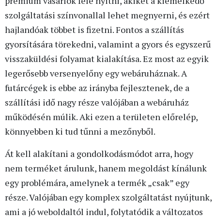
prémium vásárlók felé nyitni, akiket a kiemelkedő
szolgáltatási színvonallal lehet megnyerni, és ezért
hajlandóak többet is fizetni. Fontos a szállítás
gyorsítására törekedni, valamint a gyors és egyszerű
visszaküldési folyamat kialakítása. Ez most az egyik
legerősebb versenyelőny egy webáruháznak. A
futárcégek is ebbe az irányba fejlesztenek, de a
szállítási idő nagy része valójában a webáruház
működésén múlik. Aki ezen a területen előrelép,
könnyebben ki tud tűnni a mezőnyből.
Át kell alakítani a gondolkodásmódot arra, hogy
nem terméket árulunk, hanem megoldást kínálunk
egy problémára, amelynek a termék „csak” egy
része. Valójában egy komplex szolgáltatást nyújtunk,
ami a jó weboldaltól indul, folytatódik a változatos