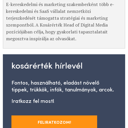
E-kereskedelmi és marketing szakemberként több e-
kereskedelmi és SaaS vállalat nemzetközi
terjeszkedését támogatta stratégiai és marketing
szempontból. A Kosárérték Head of Digital Media
pozíciójában célja, hogy gyakorlati tapasztalatait
megosztva inspirálja az olvasókat.
kosárérték hírlevél
Fontos, használható, eladást növelő
tippek, trükkök, infók, tanulmányok, arcok.
Iratkozz fel most!
FELIRATKOZOM!