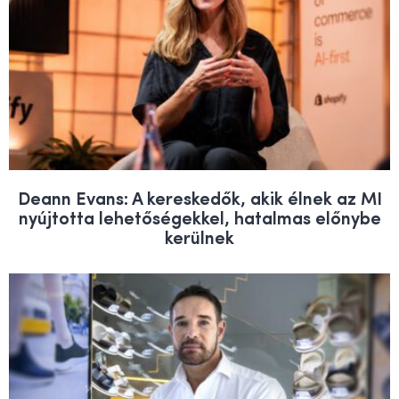
Deann Evans: A kereskedők, akik élnek az MI
nyújtotta lehetőségekkel, hatalmas előnybe
kerülnek