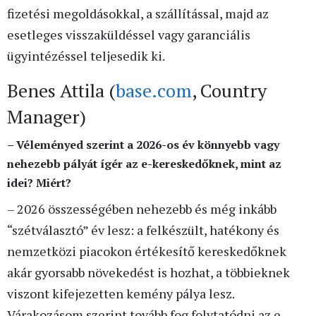
fizetési megoldásokkal, a szállítással, majd az
esetleges visszaküldéssel vagy garanciális
ügyintézéssel teljesedik ki.
Benes Attila (
base.com
, Country
Manager)
– Véleményed szerint a 2026-os év könnyebb vagy
nehezebb pályát ígér az e-kereskedőknek, mint az
idei? Miért?
– 2026 összességében nehezebb és még inkább
“szétválasztó” év lesz: a felkészült, hatékony és
nemzetközi piacokon értékesítő kereskedőknek
akár gyorsabb növekedést is hozhat, a többieknek
viszont kifejezetten kemény pálya lesz.
Várakozásom szerint tovább fog folytatódni az e-