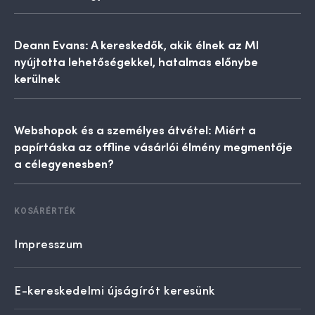
Deann Evans: A kereskedők, akik élnek az MI
nyújtotta lehetőségekkel, hatalmas előnybe
kerülnek
Webshopok és a személyes átvétel: Miért a
papírtáska az offline vásárlói élmény megmentője
a célegyenesben?
KOSÁRÉRTÉK
Impresszum
E-kereskedelmi újságírót keresünk