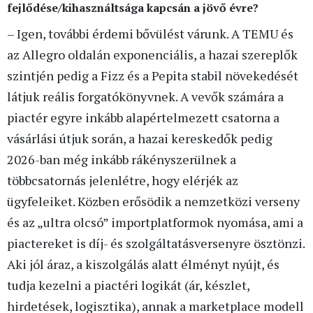
fejlődése/kihasználtsága kapcsán a jövő évre?
– Igen, további érdemi bővülést várunk. A TEMU és
az Allegro oldalán exponenciális, a hazai szereplők
szintjén pedig a Fizz és a Pepita stabil növekedését
látjuk reális forgatókönyvnek. A vevők számára a
piactér egyre inkább alapértelmezett csatorna a
vásárlási útjuk során, a hazai kereskedők pedig
2026-ban még inkább rákényszerülnek a
többcsatornás jelenlétre, hogy elérjék az
ügyfeleiket. Közben erősödik a nemzetközi verseny
és az „ultra olcsó” importplatformok nyomása, ami a
piactereket is díj- és szolgáltatásversenyre ösztönzi.
Aki jól áraz, a kiszolgálás alatt élményt nyújt, és
tudja kezelni a piactéri logikát (ár, készlet,
hirdetések, logisztika), annak a marketplace modell