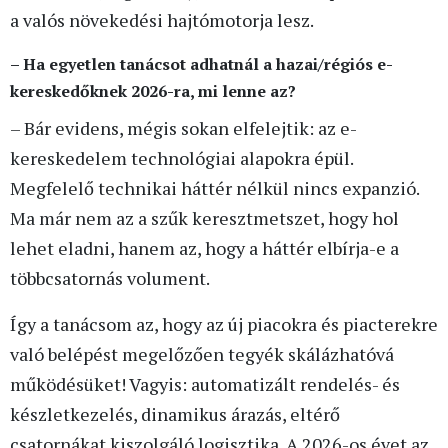
a valós növekedési hajtómotorja lesz.
– Ha egyetlen tanácsot adhatnál a hazai/régiós e-
kereskedőknek 2026-ra, mi lenne az?
– Bár evidens, mégis sokan elfelejtik: az e-
kereskedelem technológiai alapokra épül.
Megfelelő technikai háttér nélkül nincs expanzió.
Ma már nem az a szűk keresztmetszet, hogy hol
lehet eladni, hanem az, hogy a háttér elbírja-e a
többcsatornás volument.
Így a tanácsom az, hogy az új piacokra és piacterekre
való belépést megelőzően tegyék skálázhatóvá
működésüket! Vagyis: automatizált rendelés- és
készletkezelés, dinamikus árazás, eltérő
csatornákat kiszolgáló logisztika. A 2026-os évet az