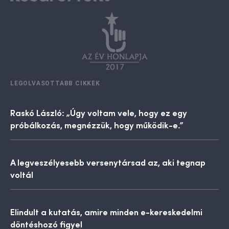
LEGOLVASOTTABB CIKKEK
Raskó László: „Úgy voltam vele, hogy ez egy
próbálkozás, megnézzük, hogy működik-e.”
A legveszélyesebb versenytársad az, aki tegnap
voltál
Elindult a kutatás, amire minden e-kereskedelmi
döntéshozó figyel