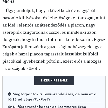
Miért?
– Úgy gondoljuk, hogy a következő év nagyjából
hasonló kihívásokat és lehetőségeket tartogat, mint
az idei. Jelentős az átrendeződés a piacon, nagy
szereplők zsugorodnak össze, és mindenki azon
dolgozik, hogy ki tudja tölteni a keletkező űrt. Egész
Európára jellemzőek a gazdasági nehézségek, így a
cégek a hazai piacon tapasztalt lassulást külföldi
piacokkal igyekeznek pótolni, ezért erős a mozgás
az országok között.
E-KER HÍRSZEMLE
🏠 Megtorpantak a Temu-rendelések, de nem ez a
történet vége (FoxPost)
🐟 Új főszervezőt kapott az Ecommerce Expo