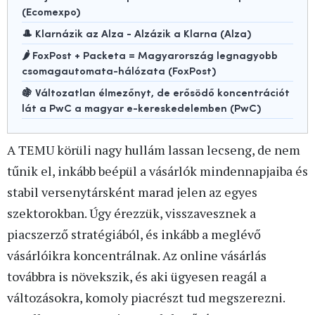
(Ecomexpo)
🎩 Klarnázik az Alza - Alzázik a Klarna (Alza)
🌶️ FoxPost + Packeta = Magyarország legnagyobb
csomagautomata-hálózata (FoxPost)
🍇 Változatlan élmezőnyt, de erősödő koncentrációt
lát a PwC a magyar e-kereskedelemben (PwC)
A TEMU körüli nagy hullám lassan lecseng, de nem
tűnik el, inkább beépül a vásárlók mindennapjaiba és
stabil versenytársként marad jelen az egyes
szektorokban. Úgy érezzük, visszavesznek a
piacszerző stratégiából, és inkább a meglévő
vásárlóikra koncentrálnak. Az online vásárlás
továbbra is növekszik, és aki ügyesen reagál a
változásokra, komoly piacrészt tud megszerezni.