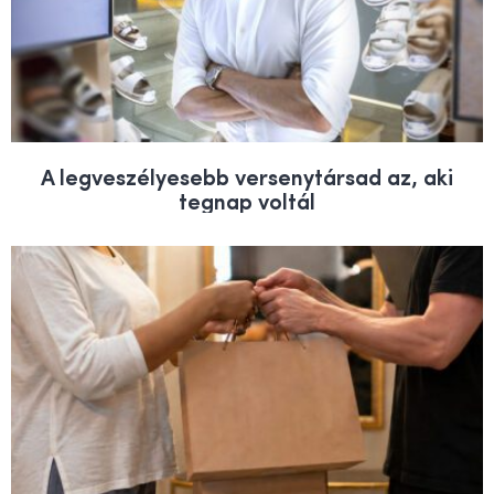
A legveszélyesebb versenytársad az, aki
tegnap voltál