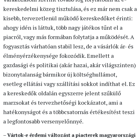
kereskedelmi közeg tisztulása, és ez már nem csak a
kisebb, tervezetlenül működő kereskedőket érinti:
ahogy idén is láttuk, több nagy játékos tűnt el a
piacról, vagy más formában folytatja a működését. A
fogyasztás várhatóan stabil lesz, de a vásárlók ár- és
élményérzékenysége fokozódik. Emellett a
gazdasági és politikai (akár hazai, akár világszinten)
bizonytalanság bármikor új költséghullámot,
esetleg ellátási vagy szállítási sokkot indíthat el. Ez
a kereskedők oldalán egyszerre jelent szűkülő
marzsokat és tervezhetőségi kockázatot, ami a
hatékonyságot és a többcsatornás értékesítést teszi
a legfontosabb versenyelőnnyé.
– Vártok-e érdemi változást a piacterek magyarországi