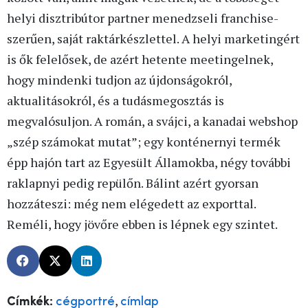
helyi disztribútor partner menedzseli franchise-
szerűen, saját raktárkészlettel. A helyi marketingért
is ők felelősek, de azért hetente meetingelnek,
hogy mindenki tudjon az újdonságokról,
aktualitásokról, és a tudásmegosztás is
megvalósuljon. A román, a svájci, a kanadai webshop
„szép számokat mutat”; egy konténernyi termék
épp hajón tart az Egyesült Államokba, négy további
raklapnyi pedig repülőn. Bálint azért gyorsan
hozzáteszi: még nem elégedett az exporttal.
Reméli, hogy jövőre ebben is lépnek egy szintet.
,
Címkék:
cégportré
címlap