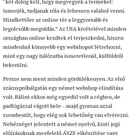
“két dolog kell, hogy megvegyék a terméket:
ismerjék, tudjanak róla és lehessen valahol venni.
Mindkettőre az online tér a leggyorsabb és
legolcsóbb megoldás.” Az USA kivételével minden
országban online kezdtek el terjeszkedni, hiszen
mindenhol könnyebb egy webshopot létrehozni,
mint egy nagy hálózatba ismeretlenül, külföldről
bekerülni.
Persze nem ment minden gördülékenyen. Az első
szárnypróbálgatás egy német webshop elindítása
volt. Bálint ekkor még egyedül volt a cégben, de
padlógázzal vágott bele – majd gyorsan azzal
szembesült, hogy elég sok lehetőség van elvérezni.
Nehézséget jelentett a német nyelvű, kinti jogi
előírásoknak megfelelő ÁSZF elkészítése vagy