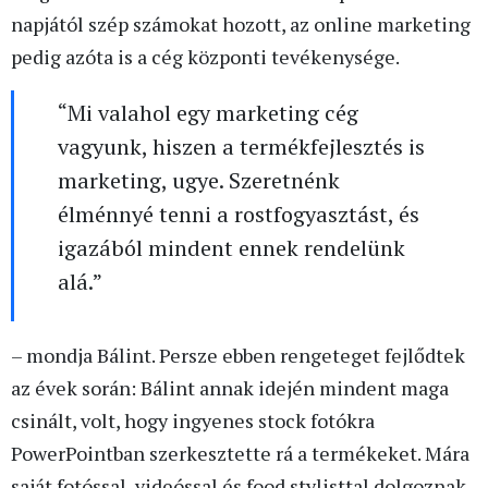
napjától szép számokat hozott, az online marketing
pedig azóta is a cég központi tevékenysége.
“Mi valahol egy marketing cég
vagyunk, hiszen a termékfejlesztés is
marketing, ugye. Szeretnénk
élménnyé tenni a rostfogyasztást, és
igazából mindent ennek rendelünk
alá.”
– mondja Bálint. Persze ebben rengeteget fejlődtek
az évek során: Bálint annak idején mindent maga
csinált, volt, hogy ingyenes stock fotókra
PowerPointban szerkesztette rá a termékeket. Mára
saját fotóssal, videóssal és food stylisttal dolgoznak.