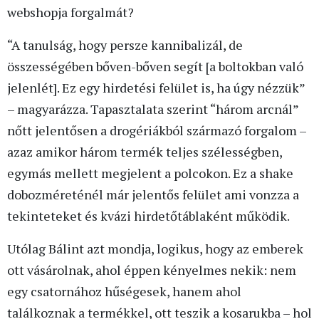
webshopja forgalmát?
“A tanulság, hogy persze kannibalizál, de
összességében bőven-bőven segít [a boltokban való
jelenlét]. Ez egy hirdetési felület is, ha úgy nézzük”
– magyarázza. Tapasztalata szerint “három arcnál”
nőtt jelentősen a drogériákból származó forgalom –
azaz amikor három termék teljes szélességben,
egymás mellett megjelent a polcokon. Ez a shake
dobozméreténél már jelentős felület ami vonzza a
tekinteteket és kvázi hirdetőtáblaként működik.
Utólag Bálint azt mondja, logikus, hogy az emberek
ott vásárolnak, ahol éppen kényelmes nekik: nem
egy csatornához hűségesek, hanem ahol
találkoznak a termékkel, ott teszik a kosarukba – hol