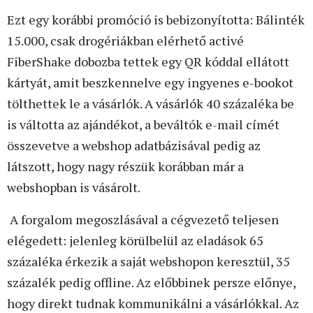
Ezt egy korábbi promóció is bebizonyította: Bálinték
15.000, csak drogériákban elérhető activé
FiberShake dobozba tettek egy QR kóddal ellátott
kártyát, amit beszkennelve egy ingyenes e-bookot
tölthettek le a vásárlók. A vásárlók 40 százaléka be
is váltotta az ajándékot, a beváltók e-mail címét
összevetve a webshop adatbázisával pedig az
látszott, hogy nagy részük korábban már a
webshopban is vásárolt.
A forgalom megoszlásával a cégvezető teljesen
elégedett: jelenleg körülbelül az eladások 65
százaléka érkezik a saját webshopon keresztül, 35
százalék pedig offline. Az előbbinek persze előnye,
hogy direkt tudnak kommunikálni a vásárlókkal. Az