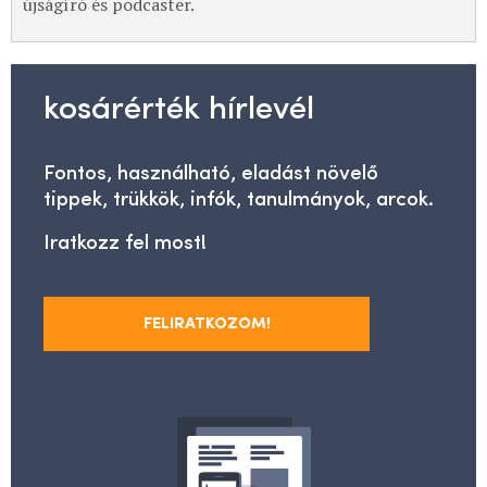
újságíró és podcaster.
kosárérték hírlevél
Fontos, használható, eladást növelő
tippek, trükkök, infók, tanulmányok, arcok.
Iratkozz fel most!
FELIRATKOZOM!