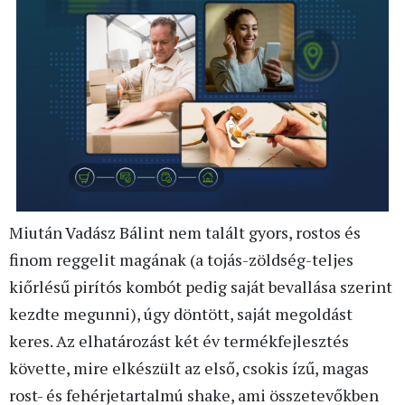
Miután Vadász Bálint nem talált gyors, rostos és
finom reggelit magának (a tojás-zöldség-teljes
kiőrlésű pirítós kombót pedig saját bevallása szerint
kezdte megunni), úgy döntött, saját megoldást
keres. Az elhatározást két év termékfejlesztés
követte, mire elkészült az első, csokis ízű, magas
rost- és fehérjetartalmú shake, ami összetevőkben