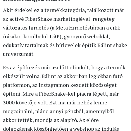
Akit érdekel ez a termékkategória, találkozott már
az activé FiberShake marketingjével: rengeteg
változatos hirdetés (a Meta Hirdetéstárban a cikk
írásakor körülbelül 150!), gyönyörű weboldal,
edukatív tartalmak és hírlevelek építik Bálint shake
univerzumát.
Ez az építkezés már azelőtt elindult, hogy a termék
elkészült volna. Bálint az akkoriban legjobban futó
platformon, az Instagramon kezdett közösséget
építeni. Mire a FiberShake-kel piacra lépett, már
3000 követője volt. Ezt ma már nehéz lenne
megcsinálni, pláne annyi pénzből, amennyiből
akkor tették, mondja az alapító. Az előre
dolgozásnak köszönhetően a webshop az indulás