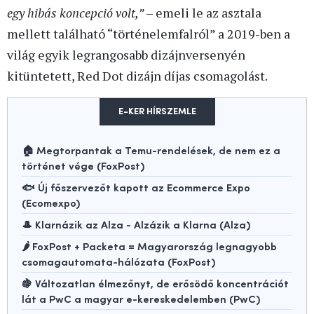
egy hibás koncepció volt,”
– emeli le az asztala
mellett található “történelemfalról” a 2019-ben a
világ egyik legrangosabb dizájnversenyén
kitüntetett, Red Dot dizájn díjas csomagolást.
E-KER HÍRSZEMLE
🏠 Megtorpantak a Temu-rendelések, de nem ez a
történet vége (FoxPost)
🐟 Új főszervezőt kapott az Ecommerce Expo
(Ecomexpo)
🎩 Klarnázik az Alza - Alzázik a Klarna (Alza)
🌶️ FoxPost + Packeta = Magyarország legnagyobb
csomagautomata-hálózata (FoxPost)
🍇 Változatlan élmezőnyt, de erősödő koncentrációt
lát a PwC a magyar e-kereskedelemben (PwC)