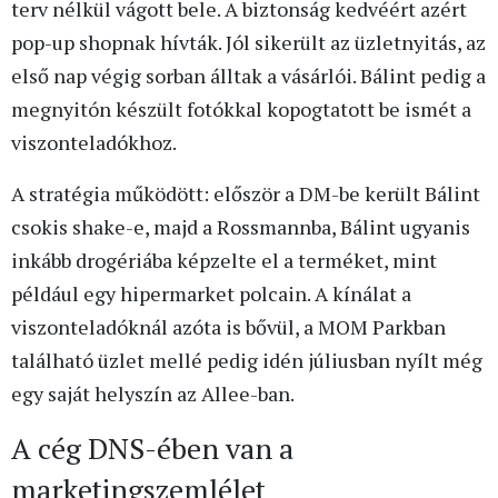
terv nélkül vágott bele. A biztonság kedvéért azért
pop-up shopnak hívták. Jól sikerült az üzletnyitás, az
első nap végig sorban álltak a vásárlói. Bálint pedig a
megnyitón készült fotókkal kopogtatott be ismét a
viszonteladókhoz.
A stratégia működött: először a DM-be került Bálint
csokis shake-e, majd a Rossmannba, Bálint ugyanis
inkább drogériába képzelte el a terméket, mint
például egy hipermarket polcain. A kínálat a
viszonteladóknál azóta is bővül, a MOM Parkban
található üzlet mellé pedig idén júliusban nyílt még
egy saját helyszín az Allee-ban.
A cég DNS-ében van a
marketingszemlélet