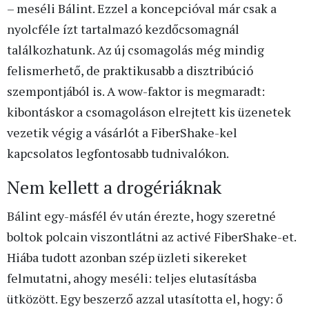
– meséli Bálint. Ezzel a koncepcióval már csak a
nyolcféle ízt tartalmazó kezdőcsomagnál
találkozhatunk. Az új csomagolás még mindig
felismerhető, de praktikusabb a disztribúció
szempontjából is. A wow-faktor is megmaradt:
kibontáskor a csomagoláson elrejtett kis üzenetek
vezetik végig a vásárlót a FiberShake-kel
kapcsolatos legfontosabb tudnivalókon.
Nem kellett a drogériáknak
Bálint egy-másfél év után érezte, hogy szeretné
boltok polcain viszontlátni az activé FiberShake-et.
Hiába tudott azonban szép üzleti sikereket
felmutatni, ahogy meséli: teljes elutasításba
ütközött. Egy beszerző azzal utasította el, hogy: ő