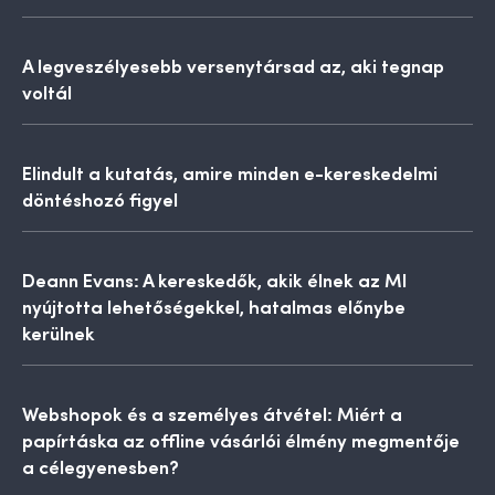
A legveszélyesebb versenytársad az, aki tegnap
voltál
Elindult a kutatás, amire minden e-kereskedelmi
döntéshozó figyel
Deann Evans: A kereskedők, akik élnek az MI
nyújtotta lehetőségekkel, hatalmas előnybe
kerülnek
Webshopok és a személyes átvétel: Miért a
papírtáska az offline vásárlói élmény megmentője
a célegyenesben?