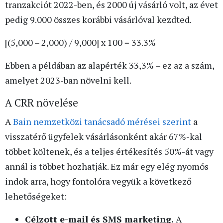
tranzakciót 2022-ben, és 2000 új vásárló volt, az évet
pedig 9.000 összes korábbi vásárlóval kezdted.
[(5,000 – 2,000) / 9,000] x 100 = 33.3%
Ebben a példában az alapérték 33,3% – ez az a szám,
amelyet 2023-ban növelni kell.
A CRR növelése
A
Bain nemzetközi tanácsadó mérései szerint
a
visszatérő ügyfelek vásárlásonként akár 67%-kal
többet költenek, és a teljes értékesítés 50%-át vagy
annál is többet hozhatják. Ez már egy elég nyomós
indok arra, hogy fontolóra vegyük a következő
lehetőségeket:
Célzott e-mail és SMS marketing.
A