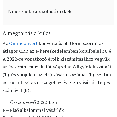
Nincsenek kapcsolódó cikkek.
A megtartás a kulcs
Az
Omniconvert
konverziós platform szerint az
átlagos CRR az e-kereskedelemben körülbelül 30%.
A 2022-re vonatkozó érték kiszámításához vegyük
az év során tranzakciót végrehajtó ügyfelek számát
(T), és vonjuk le az első vásárlók számát (F). Ezután
osszuk el ezt az összeget az év eleji vásárlók teljes
számával (B).
T – Összes vevő 2022-ben
F – Első alkalommal vásárlók