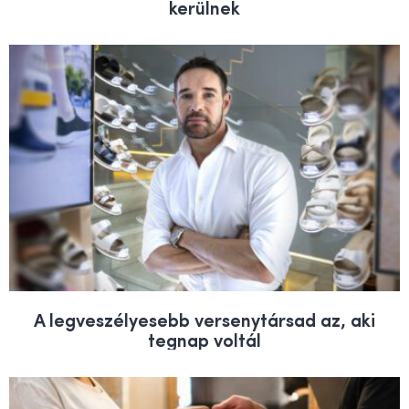
kerülnek
A legveszélyesebb versenytársad az, aki
tegnap voltál