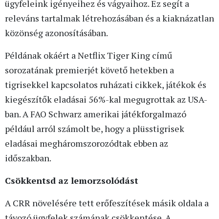
ügyfeleink igényeihez és vágyaihoz. Ez segít a
releváns tartalmak létrehozásában és a kiaknázatlan
közönség azonosításában.
Példának okáért a Netflix Tiger King című
sorozatának premierjét követő hetekben a
tigrisekkel kapcsolatos ruházati cikkek, játékok és
kiegészítők eladásai 56%-kal megugrottak az USA-
ban. A FAO Schwarz amerikai játékforgalmazó
például arról számolt be, hogy a plüsstigrisek
eladásai megháromszorozódtak ebben az
időszakban.
Csökkentsd az lemorzsolódást
A CRR növelésére tett erőfeszítések másik oldala a
távozó ügyfelek számának csökkentése. A