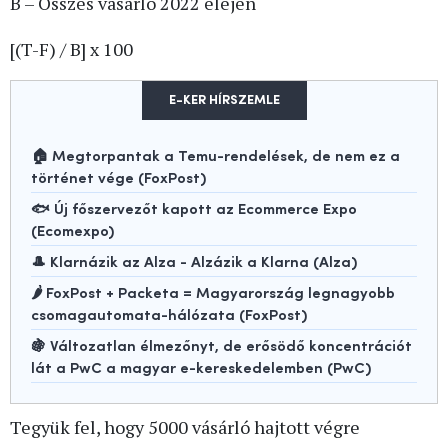
B – Összes vásárló 2022 elején
[(T-F) / B] x 100
E-KER HÍRSZEMLE
🏠 Megtorpantak a Temu-rendelések, de nem ez a
történet vége (FoxPost)
🐟 Új főszervezőt kapott az Ecommerce Expo
(Ecomexpo)
🎩 Klarnázik az Alza - Alzázik a Klarna (Alza)
🌶️ FoxPost + Packeta = Magyarország legnagyobb
csomagautomata-hálózata (FoxPost)
🍇 Változatlan élmezőnyt, de erősödő koncentrációt
lát a PwC a magyar e-kereskedelemben (PwC)
Tegyük fel, hogy 5000 vásárló hajtott végre