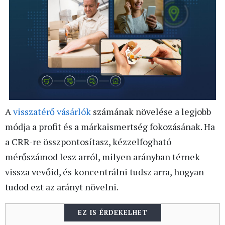
A
visszatérő vásárlók
számának növelése a legjobb
módja a profit és a márkaismertség fokozásának. Ha
a CRR-re összpontosítasz, kézzelfogható
mérőszámod lesz arról, milyen arányban térnek
vissza vevőid, és koncentrálni tudsz arra, hogyan
tudod ezt az arányt növelni.
EZ IS ÉRDEKELHET