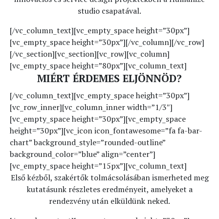
studio csapatával.
[/vc_column_text][vc_empty_space height=”30px”]
[vc_empty_space height=”30px”][/vc_column][/vc_row]
[/vc_section][vc_section][vc_row][vc_column]
[vc_empty_space height=”80px”][vc_column_text]
MIÉRT ÉRDEMES ELJÖNNÖD?
[/vc_column_text][vc_empty_space height=”30px”]
[vc_row_inner][vc_column_inner width=”1/3″]
[vc_empty_space height=”30px”][vc_empty_space
height=”30px”][vc_icon icon_fontawesome=”fa fa-bar-
chart” background_style=”rounded-outline”
background_color=”blue” align=”center”]
[vc_empty_space height=”15px”][vc_column_text]
Első kézből, szakértők tolmácsolásában ismerheted meg
kutatásunk részletes eredményeit, amelyeket a
rendezvény után elküldünk neked.