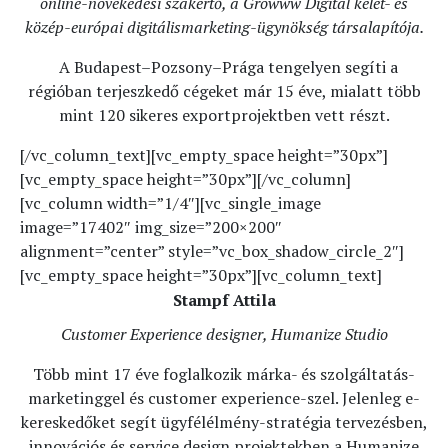
online-növekedési szakértő, a Growww Digital kelet- és
közép-európai digitálismarketing-ügynökség társalapítója.
A Budapest–Pozsony–Prága tengelyen segíti a
régióban terjeszkedő cégeket már 15 éve, mialatt több
mint 120 sikeres exportprojektben vett részt.
[/vc_column_text][vc_empty_space height=”30px”]
[vc_empty_space height=”30px”][/vc_column]
[vc_column width=”1/4″][vc_single_image
image=”17402″ img_size=”200×200″
alignment=”center” style=”vc_box_shadow_circle_2″]
[vc_empty_space height=”30px”][vc_column_text]
Stampf Attila
Customer Experience designer, Humanize Studio
Több mint 17 éve foglalkozik márka- és szolgáltatás-
marketinggel és customer experience-szel. Jelenleg e-
kereskedőket segít ügyfélélmény-stratégia tervezésben,
innovációs és service design projektekben a Humanize