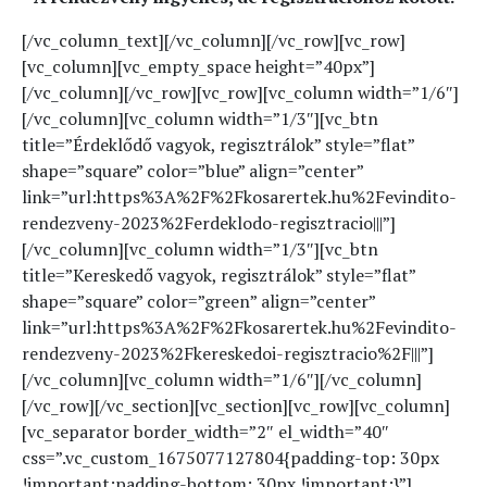
[/vc_column_text][/vc_column][/vc_row][vc_row]
[vc_column][vc_empty_space height=”40px”]
[/vc_column][/vc_row][vc_row][vc_column width=”1/6″]
[/vc_column][vc_column width=”1/3″][vc_btn
title=”Érdeklődő vagyok, regisztrálok” style=”flat”
shape=”square” color=”blue” align=”center”
link=”url:https%3A%2F%2Fkosarertek.hu%2Fevindito-
rendezveny-2023%2Ferdeklodo-regisztracio|||”]
[/vc_column][vc_column width=”1/3″][vc_btn
title=”Kereskedő vagyok, regisztrálok” style=”flat”
shape=”square” color=”green” align=”center”
link=”url:https%3A%2F%2Fkosarertek.hu%2Fevindito-
rendezveny-2023%2Fkereskedoi-regisztracio%2F|||”]
[/vc_column][vc_column width=”1/6″][/vc_column]
[/vc_row][/vc_section][vc_section][vc_row][vc_column]
[vc_separator border_width=”2″ el_width=”40″
css=”.vc_custom_1675077127804{padding-top: 30px
!important;padding-bottom: 30px !important;}”]