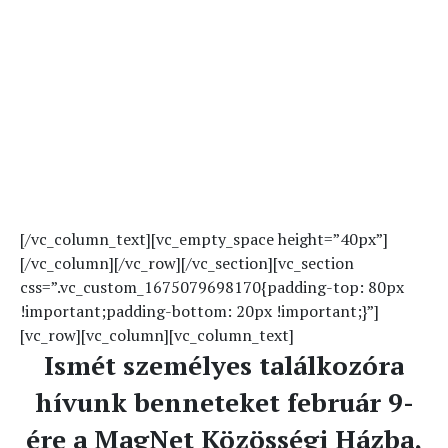
rendezvény
2023. február 9.
MagNet Közösségi
Ház
[/vc_column_text][vc_empty_space height=”40px”]
[/vc_column][/vc_row][/vc_section][vc_section
css=”.vc_custom_1675079698170{padding-top: 80px
!important;padding-bottom: 20px !important;}”]
[vc_row][vc_column][vc_column_text]
Ismét személyes találkozóra
hívunk benneteket február 9-
ére a MagNet Közösségi Házba,