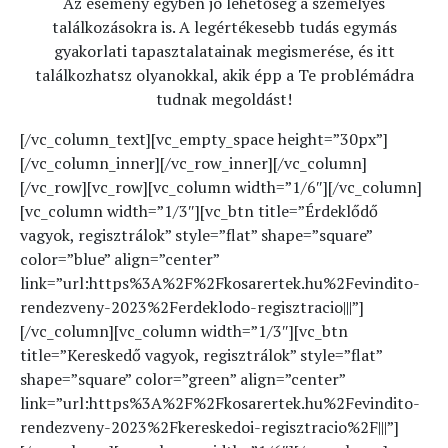
Az esemény egyben jó lehetőség a személyes
találkozásokra is. A legértékesebb tudás egymás
gyakorlati tapasztalatainak megismerése, és itt
találkozhatsz olyanokkal, akik épp a Te problémádra
tudnak megoldást!
[/vc_column_text][vc_empty_space height=”30px”]
[/vc_column_inner][/vc_row_inner][/vc_column]
[/vc_row][vc_row][vc_column width=”1/6″][/vc_column]
[vc_column width=”1/3″][vc_btn title=”Érdeklődő
vagyok, regisztrálok” style=”flat” shape=”square”
color=”blue” align=”center”
link=”url:https%3A%2F%2Fkosarertek.hu%2Fevindito-
rendezveny-2023%2Ferdeklodo-regisztracio|||”]
[/vc_column][vc_column width=”1/3″][vc_btn
title=”Kereskedő vagyok, regisztrálok” style=”flat”
shape=”square” color=”green” align=”center”
link=”url:https%3A%2F%2Fkosarertek.hu%2Fevindito-
rendezveny-2023%2Fkereskedoi-regisztracio%2F|||”]