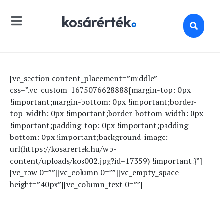
[vc_section content_placement=”middle”
css=”.vc_custom_1675076628888{margin-top: 0px
!important;margin-bottom: 0px !important;border-
top-width: 0px !important;border-bottom-width: 0px
!important;padding-top: 0px !important;padding-
bottom: 0px !important;background-image:
url(https://kosarertek.hu/wp-
content/uploads/kos002.jpg?id=17359) !important;}”]
[vc_row 0=””][vc_column 0=””][vc_empty_space
height=”40px”][vc_column_text 0=””]
Kosárérték Évindító