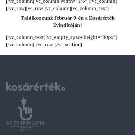
[/vc_column][vc_column width=”1/6″][/vc_column]
[/vc_row][vc_row][vc_column][vc_column_text]
Találkozzunk február 9-én a Kosárérték
Évindítóján!
[/vc_column_text][vc_empty_space height=”80px”]
[/vc_column][/vc_row][/vc_section]