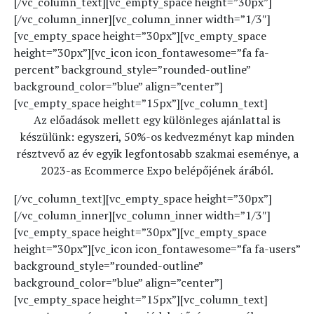
[/vc_column_text][vc_empty_space height=”30px”]
[/vc_column_inner][vc_column_inner width=”1/3″]
[vc_empty_space height=”30px”][vc_empty_space
height=”30px”][vc_icon icon_fontawesome=”fa fa-
percent” background_style=”rounded-outline”
background_color=”blue” align=”center”]
[vc_empty_space height=”15px”][vc_column_text]
Az előadások mellett egy különleges ajánlattal is
készülünk: egyszeri, 50%-os kedvezményt kap minden
résztvevő az év egyik legfontosabb szakmai eseménye, a
2023-as Ecommerce Expo belépőjének árából.
[/vc_column_text][vc_empty_space height=”30px”]
[/vc_column_inner][vc_column_inner width=”1/3″]
[vc_empty_space height=”30px”][vc_empty_space
height=”30px”][vc_icon icon_fontawesome=”fa fa-users”
background_style=”rounded-outline”
background_color=”blue” align=”center”]
[vc_empty_space height=”15px”][vc_column_text]