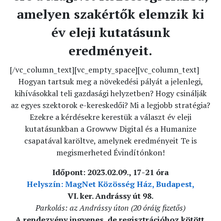
amelyen szakértők elemzik ki
év eleji kutatásunk
eredményeit.
[/vc_column_text][vc_empty_space][vc_column_text]
Hogyan tartsuk meg a növekedési pályát a jelenlegi,
kihívásokkal teli gazdasági helyzetben? Hogy csinálják
az egyes szektorok e-kereskedői? Mi a legjobb stratégia?
Ezekre a kérdésekre kerestük a választ év eleji
kutatásunkban a Growww Digital és a Humanize
csapatával karöltve, amelynek eredményeit Te is
megismerheted Évindítónkon!
Időpont: 2023.02.09., 17-21 óra
Helyszín: MagNet Közösség Ház, Budapest,
VI. ker. Andrássy út 98.
Parkolás: az Andrássy úton (20 óráig fizetős)
A rendezvény ingyenes, de regisztrációhoz kötött.