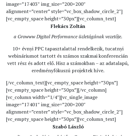
image=”17403″ img_size=”200×200″
alignment=”center” style=”vc_box_shadow_circle_2″]
[vc_empty_space height=”30px”][vc_column_text]
Flekács Zoltán
a Growww Digital Performance üzletágának vezetője.
10+ évnyi PPC tapasztalattal rendelkezik, tucatnyi
webináriumot tartott és számos szakmai konferencián
vett rész és adott elő. Hisz a számokban – az adatalapú,
eredményfókuszú projektek híve.
[/vc_column_text][vc_empty_space height=”30px”]
[vc_empty_space height=”30px”][/vc_column]
[vc_column width=”1/4″][vc_single_image
image=”17401″ img_size=”200×200″
alignment=”center” style=”vc_box_shadow_circle_2″]
[vc_empty_space height=”30px”][vc_column_text]
Szabó László