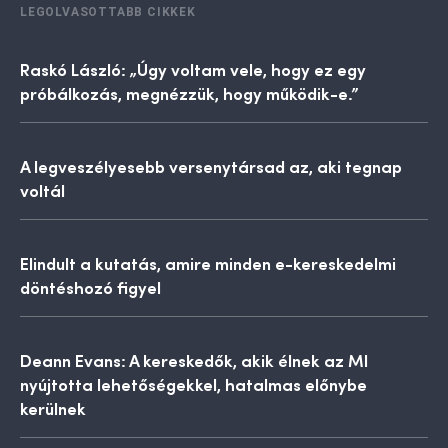
LEGOLVASOTTABB CIKKEK
Raskó László: „Úgy voltam vele, hogy ez egy
próbálkozás, megnézzük, hogy működik-e.”
A legveszélyesebb versenytársad az, aki tegnap
voltál
Elindult a kutatás, amire minden e-kereskedelmi
döntéshozó figyel
Deann Evans: A kereskedők, akik élnek az MI
nyújtotta lehetőségekkel, hatalmas előnybe
kerülnek