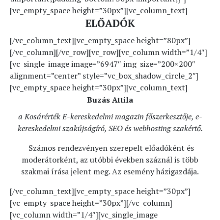
[vc_empty_space height=”30px”][vc_column_text]
ELŐADÓK
[/vc_column_text][vc_empty_space height=”80px”]
[/vc_column][/vc_row][vc_row][vc_column width=”1/4″]
[vc_single_image image=”6947″ img_size=”200×200″
alignment=”center” style=”vc_box_shadow_circle_2″]
[vc_empty_space height=”30px”][vc_column_text]
Buzás Attila
a Kosárérték E-kereskedelmi magazin főszerkesztője, e-
kereskedelmi szakújságíró, SEO és webhosting szakértő.
Számos rendezvényen szerepelt előadóként és
moderátorként, az utóbbi években száznál is több
szakmai írása jelent meg. Az esemény házigazdája.
[/vc_column_text][vc_empty_space height=”30px”]
[vc_empty_space height=”30px”][/vc_column]
[vc_column width=”1/4″][vc_single_image