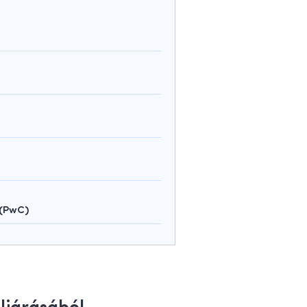
 (PwC)
eljárásából