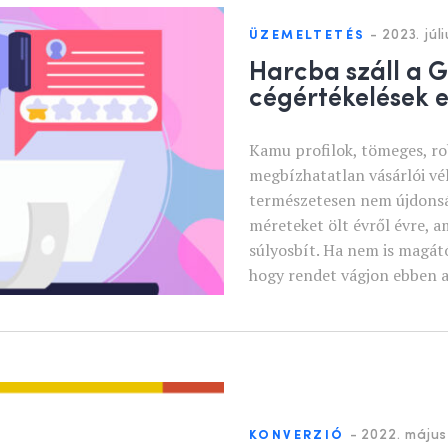
-
2023. júli
ÜZEMELTETÉS
Harcba száll a 
cégértékelések e
Kamu profilok, tömeges, rob
megbízhatatlan vásárlói vél
természetesen nem újdonsá
méreteket ölt évről évre, a
súlyosbít. Ha nem is magátó
hogy rendet vágjon ebben 
-
2022. május 
KONVERZIÓ