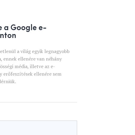
e a Google e-
onton
tlenül a világ egyik legnagyobb
a, ennek ellenére van néhány
sségi média, illetve az e-
y erőfeszítések ellenére sem
lérniük.