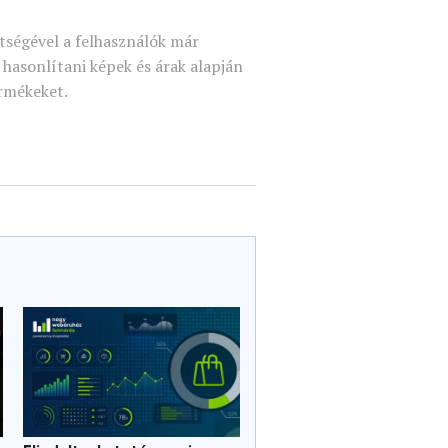
tségével a felhasználók már
k hasonlítani képek és árak alapján
rmékeket.