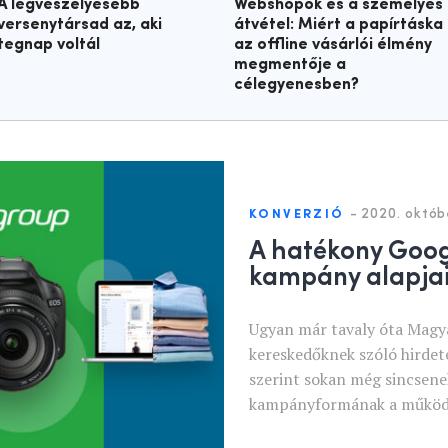
A legveszélyesebb
Webshopok és a személyes
versenytársad az, aki
átvétel: Miért a papírtáska
tegnap voltál
az offline vásárlói élmény
megmentője a
célegyenesben?
-
2020. októb
KONVERZIÓ
A hatékony Goo
kampány alapja
Ugyan már tavaly óta Magya
kereskedőknek szóló hirdet
szerint sokan még sincsene
kampányformának a működ