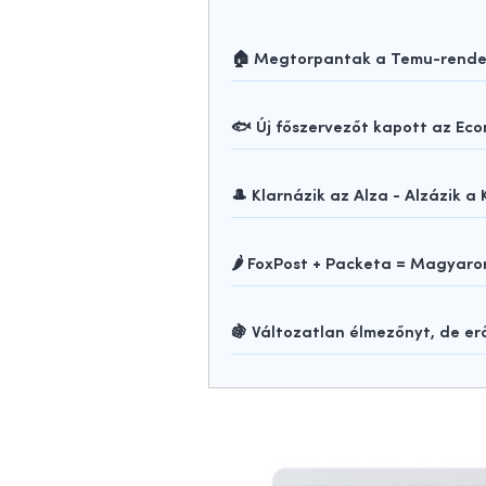
🏠 Megtorpantak a Temu-rendelé
🐟 Új főszervezőt kapott az Ec
🎩 Klarnázik az Alza - Alzázik a 
🌶️ FoxPost + Packeta = Magya
🍇 Változatlan élmezőnyt, de e