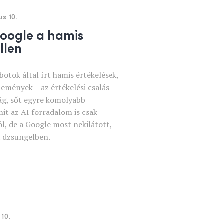
us 10.
Google a hamis
llen
otok által írt hamis értékelések,
emények – az értékelési csalás
g, sőt egyre komolyabb
mit az AI forradalom is csak
l, de a Google most nekilátott,
a dzsungelben.
10.