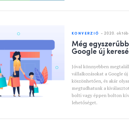
-
2020. októbe
KONVERZIÓ
Még egyszerűbb 
Google új keresés
Jóval könnyebben megtalálh
vállalkozásokat a Google új
köszönhetően, és akár olyan
megtudhatunk a kiválasztot
bolti vagy éppen bolton kívü
lehetőséget.