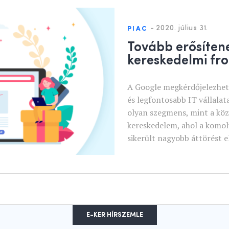
-
2020. július 31.
PIAC
Tovább erősíten
kereskedelmi fr
A Google megkérdőjelezhete
és legfontosabb IT vállalat
olyan szegmens, mint a közö
kereskedelem, ahol a komol
sikerült nagyobb áttörést e
E-KER HÍRSZEMLE