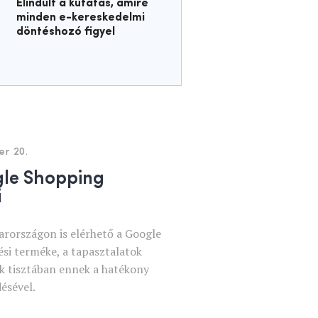
Elindult a kutatás, amire
minden e-kereskedelmi
döntéshozó figyel
er 20.
gle Shopping
i
rországon is elérhető a Google
ési terméke, a tapasztalatok
k tisztában ennek a hatékony
ésével.