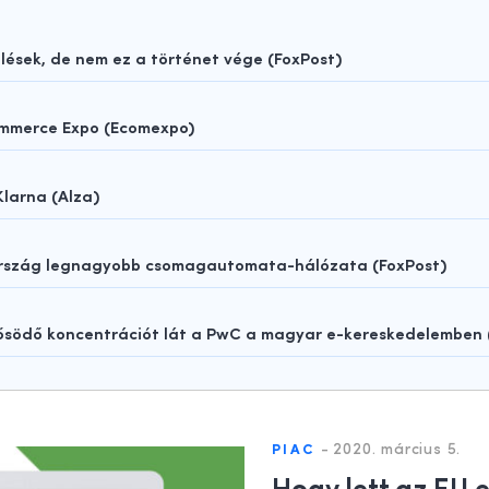
sek, de nem ez a történet vége (FoxPost)
ommerce Expo (Ecomexpo)
Klarna (Alza)
rország legnagyobb csomagautomata-hálózata (FoxPost)
rősödő koncentrációt lát a PwC a magyar e-kereskedelemben
-
2020. március 5.
PIAC
Hogy lett az EU 