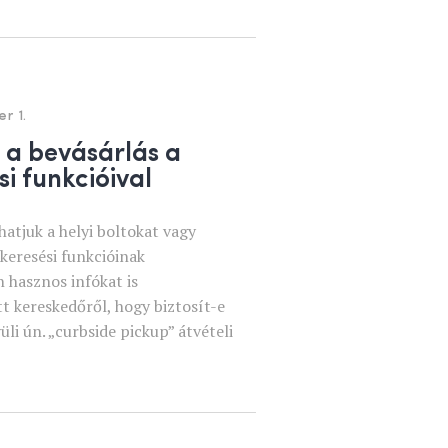
r 1.
a bevásárlás a
i funkcióival
atjuk a helyi boltokat vagy
 keresési funkcióinak
 hasznos infókat is
t kereskedőről, hogy biztosít-e
li ún. „curbside pickup” átvételi