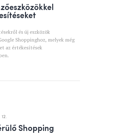
mzőeszközökkel
esítéseket
ésekről és új eszközök
a Google Shoppinghoz, melyek még
et az értékesítések
ben.
 12.
érülő Shopping