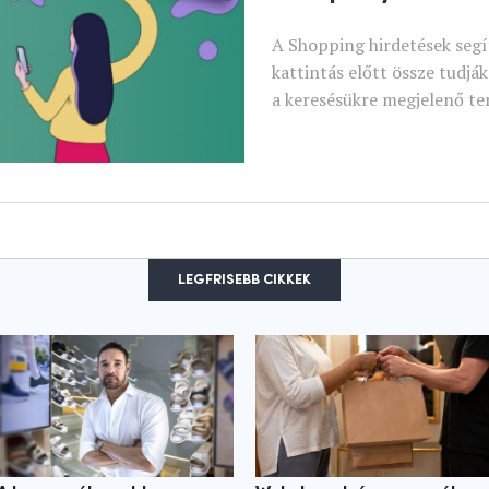
A Shopping hirdetések segí
kattintás előtt össze tudjá
a keresésükre megjelenő te
LEGFRISEBB CIKKEK