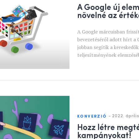
A Google új ele
növelné az érték
A Google márcuisban frissít
bevezetéséről adott hírt 
jobban segítik a kereskedők
teljesítményének elemzésé
-
2022. április
KONVERZIÓ
Hozz létre megt
kampányokat!