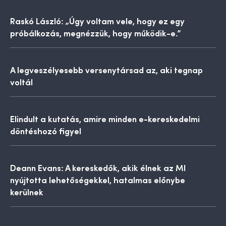
Raskó László: „Úgy voltam vele, hogy ez egy
próbálkozás, megnézzük, hogy működik-e.”
A legveszélyesebb versenytársad az, aki tegnap
voltál
Elindult a kutatás, amire minden e-kereskedelmi
döntéshozó figyel
Deann Evans: A kereskedők, akik élnek az MI
nyújtotta lehetőségekkel, hatalmas előnybe
kerülnek