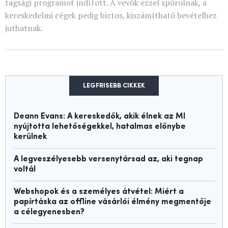
tagsági programot indított. A vevők ezzel spórolnak, a
kereskedelmi cégek pedig biztos, kiszámítható bevételhez
juthatnak.
LEGFRISEBB CIKKEK
Deann Evans: A kereskedők, akik élnek az MI
nyújtotta lehetőségekkel, hatalmas előnybe
kerülnek
A legveszélyesebb versenytársad az, aki tegnap
voltál
Webshopok és a személyes átvétel: Miért a
papírtáska az offline vásárlói élmény megmentője
a célegyenesben?