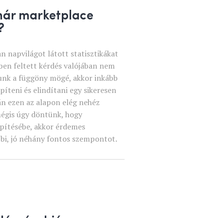
már marketplace
?
n napvilágot látott statisztikákat
mben feltett kérdés valójában nem
unk a függöny mögé, akkor inkább
píteni és elindítani egy sikeresen
n ezen az alapon elég nehéz
mégis úgy döntünk, hogy
építésébe, akkor érdemes
bi, jó néhány fontos szempontot.