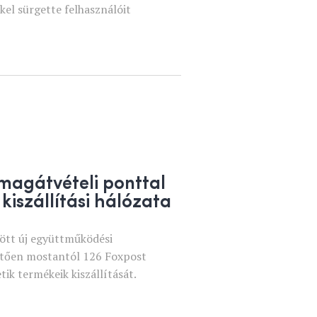
kel sürgette felhasználóit
magátvételi ponttal
kiszállítási hálózata
tött új együttműködési
tően mostantól 126 Foxpost
ik termékeik kiszállítását.