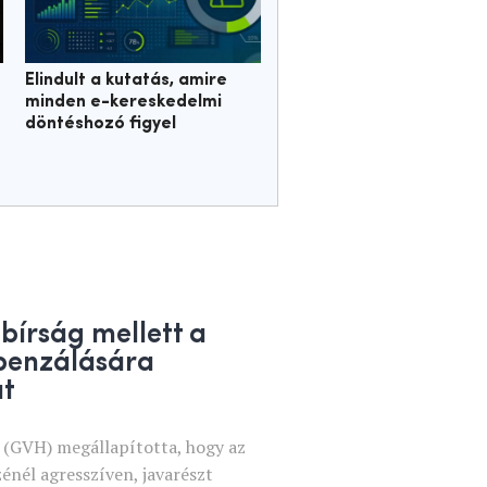
Elindult a kutatás, amire
minden e-kereskedelmi
döntéshozó figyel
 bírság mellett a
penzálására
át
 (GVH) megállapította, hogy az
énél agresszíven, javarészt