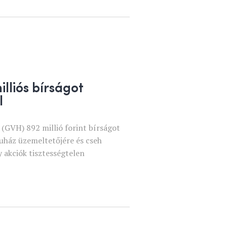
illiós bírságot
l
 (GVH) 892 millió forint bírságot
ruház üzemeltetőjére és cseh
y akciók tisztességtelen