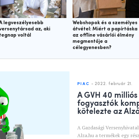
A legveszélyesebb
Webshopok és a személyes
versenytársad az, aki
átvétel: Miért a papírtáska
tegnap voltál
az offline vásárlói élmény
megmentője a
célegyenesben?
-
2022. február 21.
PIAC
A GVH 40 milliós
fogyasztók kom
kötelezte az Alz
A Gazdasági Versenyhivatal
Alza.hu a termékek egy rész