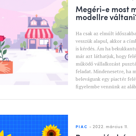
Megéri-e most 
modellre váltani
Ha csak az elmúlt időszakba
vesszük alapul, akkor a cí
is kérdés. Ám ha bekukkant
már azt láthatjuk, hogy felé
működő vállalkozást pusztá
feladat. Mindenesetre, ha 
belevágunk egy piactér fel
figyelembe vennünk az aláb
-
2022. március 11.
PIAC