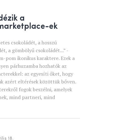
dézik a
marketplace-ek
letes csokoládét, a hosszú
ét, a gömbölyű csokoládét...” -
m-pom ikonikus karaktere. Ezek a
nnyen párhuzamba hozhatók az
acterekkel: az egyesíti őket, hogy
k azért eltérések közöttük bőven.
erekről fogok beszélni, amelyek
ek, mind partneri, mind
lis 18.