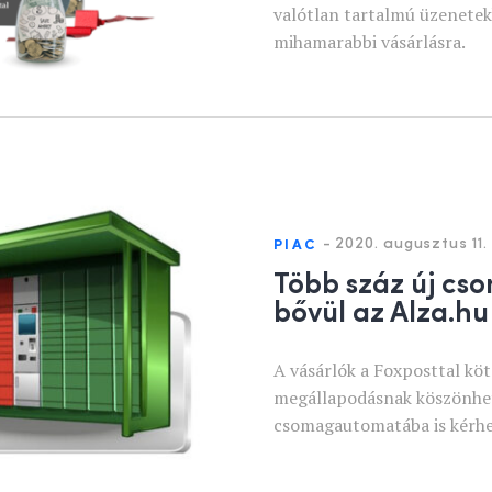
valótlan tartalmú üzenetek
mihamarabbi vásárlásra.
-
2020. augusztus 11.
PIAC
Több száz új cso
bővül az Alza.hu 
A vásárlók a Foxposttal kö
megállapodásnak köszönhe
csomagautomatába is kérhet