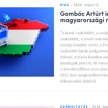
-
2025. május 13.
PIAC
Gombóc Artúrt i
magyarországi 
“A kerek csokoládét, a szög
csokoládét, a rövid csokolád
sorolja Gombóc Artúr, a Po
csokoládé fajták pedig kö
itthoni, szintén ikonikus pi
mindegyik piactér, de vanna
A következőkben azon piact
2025-ben megkerülhetetlen
felhasználói oldalról.
-
2025. ápri
ÜZEMELTETÉS