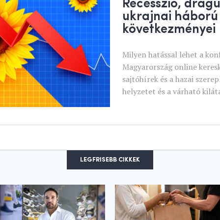
Recesszió, drágu
ukrajnai háború
következményei
Milyen hatással lehet a kon
Magyarország online keres
sajtóhírek és a hazai szere
helyzetet és a várható kilát
LEGFRISEBB CIKKEK