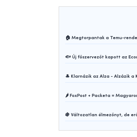
🏠 Megtorpantak a Temu-rendelé
🐟 Új főszervezőt kapott az Ec
🎩 Klarnázik az Alza - Alzázik a 
🌶️ FoxPost + Packeta = Magya
🍇 Változatlan élmezőnyt, de e