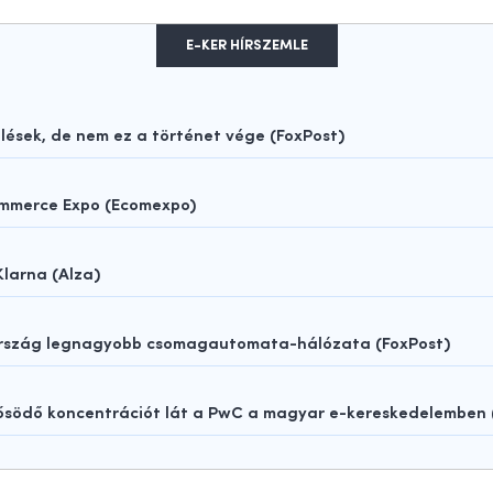
E-KER HÍRSZEMLE
sek, de nem ez a történet vége (FoxPost)
ommerce Expo (Ecomexpo)
Klarna (Alza)
rország legnagyobb csomagautomata-hálózata (FoxPost)
rősödő koncentrációt lát a PwC a magyar e-kereskedelemben