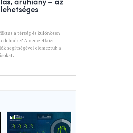
lás, áruhiány – az
 lehetséges
fliktus a térség és különösen
kedelmére? A nemzetközi
plők segítségével elemeztük a
ásokat.