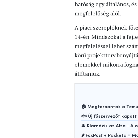
hatóság egy általános, é
megfelelőség alól.
A piaci szereplőknek fősz
14-én. Mindazokat a fejle
megfeleléssel lehet számo
körű projektterv benyújt
elemekkel mikorra fognak
állítaniuk.
🏠 Megtorpantak a Temu-
🐟 Új főszervezőt kapot
🎩 Klarnázik az Alza - Alz
🌶️ FoxPost + Packeta =