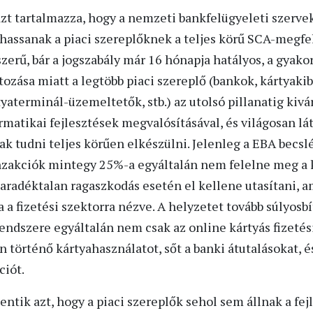
azt tartalmazza, hogy a nemzeti bankfelügyeleti szervek
hassanak a piaci szereplőknek a teljes körű SCA-megfele
rű, bár a jogszabály már 16 hónapja hatályos, a gyakor
tozása miatt a legtöbb piaci szereplő (bankok, kártyaki
rtyaterminál-üzemeltetők, stb.) az utolsó pillanatig kiv
rmatikai fejlesztések megvalósításával, és világosan lá
k tudni teljes körűen elkészülni. Jelenleg a EBA becslé
ranzakciók mintegy 25%-a egyáltalán nem felelne meg 
aradéktalan ragaszkodás esetén el kellene utasítani, a
a fizetési szektorra nézve. A helyzetet tovább súlyosbí
ndszere egyáltalán nem csak az online kártyás fizetési
en történő kártyahasználatot, sőt a banki átutalásokat,
iót.
entik azt, hogy a piaci szereplők sehol sem állnak a fej