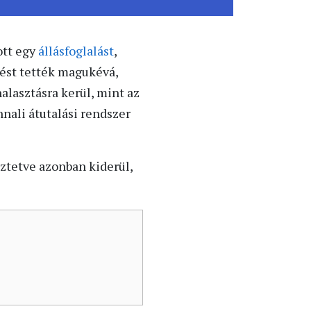
ott egy
állásfoglalást
,
ést tették magukévá,
halasztásra kerül, mint az
nnali átutalási rendszer
ztetve azonban kiderül,