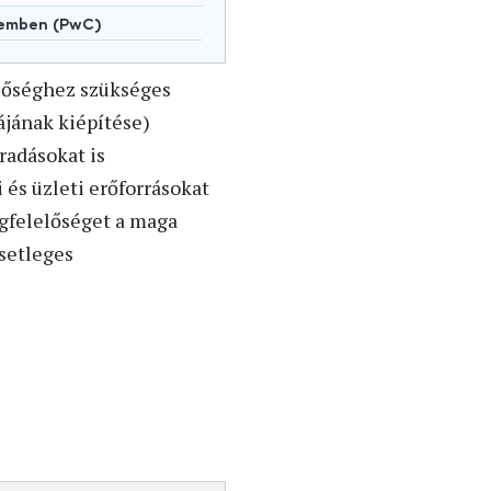
lemben (PwC)
előséghez szükséges
ájának kiépítése)
radásokat is
 és üzleti erőforrásokat
egfelelőséget a maga
esetleges