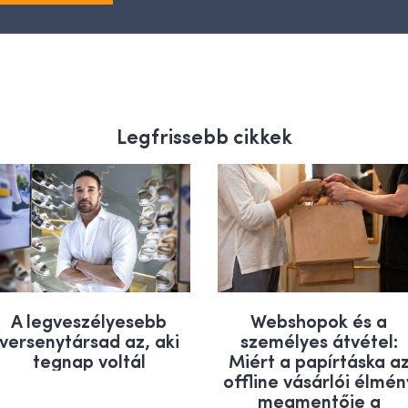
Legfrissebb cikkek
A legveszélyesebb
Webshopok és a
versenytársad az, aki
személyes átvétel:
tegnap voltál
Miért a papírtáska a
offline vásárlói élmén
megmentője a