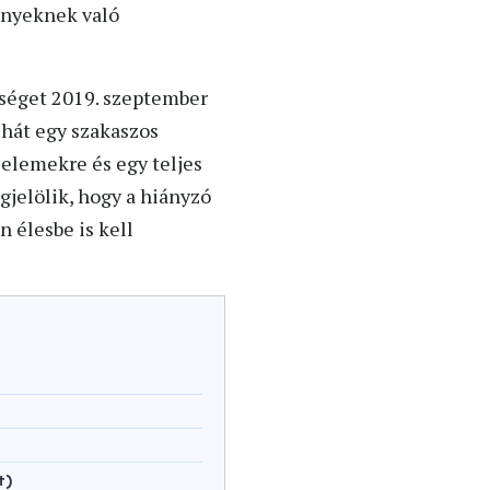
ényeknek való
lőséget 2019. szeptember
ehát egy szakaszos
 elemekre és egy teljes
gjelölik, hogy a hiányzó
 élesbe is kell
t)