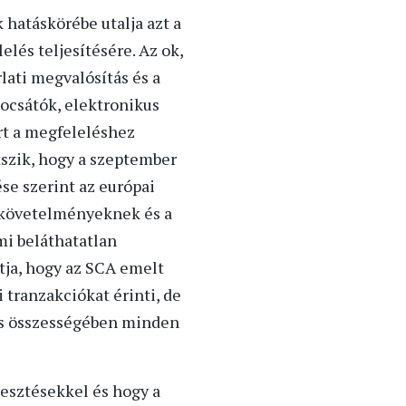
 hatáskörébe utalja azt a
lés teljesítésére. Az ok,
lati megvalósítás és a
bocsátók, elektronikus
árt a megfeleléshez
tszik, hogy a szeptember
se szerint az európai
a követelményeknek és a
mi beláthatatlan
tja, hogy az SCA emelt
 tranzakciókat érinti, de
 és összességében minden
lesztésekkel és hogy a