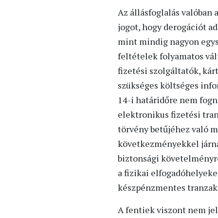
Az állásfoglalás valóban 
jogot, hogy derogációt ad
mint mindig nagyon egysze
feltételek folyamatos vál
fizetési szolgáltatók, ká
szükséges költséges info
14-i határidőre nem fogna
elektronikus fizetési t
törvény betűjéhez való m
következményekkel járna 
biztonsági követelményre
a fizikai elfogadóhelyek
készpénzmentes tranzakc
A fentiek viszont nem jel