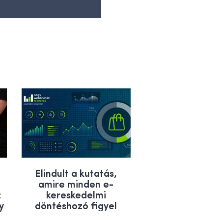
Elindult a kutatás,
amire minden e-
z
kereskedelmi
y
döntéshozó figyel