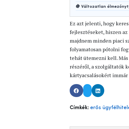
🍇 Változatlan élmezőny
Ez azt jelenti, hogy ker
fejlesztéseket, hiszen az
majdnem minden piaci sze
folyamatosan pótolni fogj
tehát ütemezni kell. Más
részéről, a szolgáltatók 
kártyacsalásokért immár a
Címkék:
erős ügyfélhitel