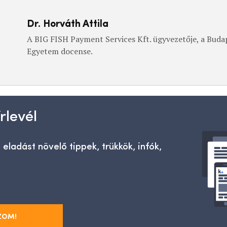
Dr. Horváth Attila
A BIG FISH Payment Services Kft. ügyvezetője, a Buda
Egyetem docense.
rlevél
 eladást növelő tippek, trükkök, infók,
ZOM!