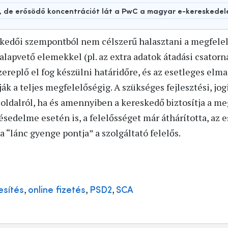
t, de erősödő koncentrációt lát a PwC a magyar e-kereskede
eskedői szempontból nem célszerű halasztani a megfel
 alapvető elemekkel (pl. az extra adatok átadási csatorn
replő el fog készülni határidőre, és az esetleges elma
ák a teljes megfelelőségig. A szükséges fejlesztési, jogi
 oldalról, ha és amennyiben a kereskedő biztosítja a m
késedelme esetén is, a felelősséget már áthárította, az 
 “lánc gyenge pontja” a szolgáltató felelős.
,
,
,
esítés
online fizetés
PSD2
SCA