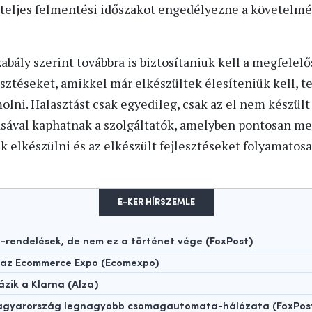
s teljes felmentési időszakot engedélyezne a követelm
abály szerint továbbra is biztosítaniuk kell a megfele
sztéseket, amikkel már elkészültek élesíteniük kell, t
lni. Halasztást csak egyedileg, csak az el nem készült
ásával kaphatnak a szolgáltatók, amelyben pontosan me
 elkészülni és az elkészült fejlesztéseket folyamatosan
E-KER HÍRSZEMLE
rendelések, de nem ez a történet vége (FoxPost)
t az Ecommerce Expo (Ecomexpo)
ázik a Klarna (Alza)
 Magyarország legnagyobb csomagautomata-hálózata (FoxPos