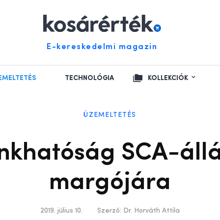
E-kereskedelmi magazin
EMELTETÉS
TECHNOLÓGIA
KOLLEKCIÓK
ÜZEMELTETÉS
nkhatóság SCA-áll
margójára
2019. július 10.
Szerző:
Dr. Horváth Attila