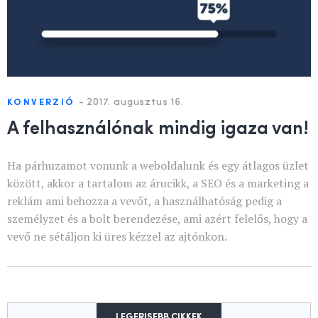
-
2017. augusztus 16.
KONVERZIÓ
A felhasználónak mindig igaza van!
Ha párhuzamot vonunk a weboldalunk és egy átlagos üzlet
között, akkor a tartalom az árucikk, a SEO és a marketing a
reklám ami behozza a vevőt, a használhatóság pedig a
személyzet és a bolt berendezése, ami azért felelős, hogy a
vevő ne sétáljon ki üres kézzel az ajtónkon.
LEGFRISEBB CIKKEK