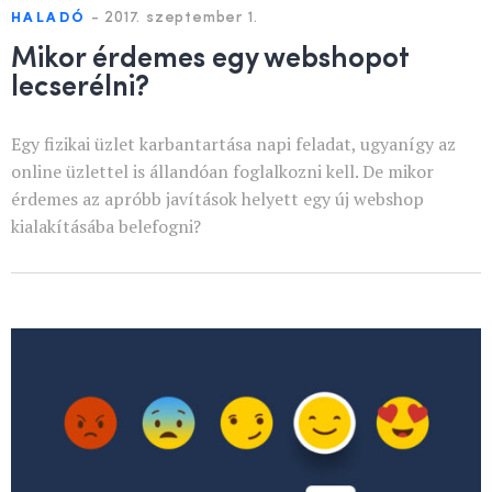
-
2017. szeptember 1.
HALADÓ
Mikor érdemes egy webshopot
lecserélni?
Egy fizikai üzlet karbantartása napi feladat, ugyanígy az
online üzlettel is állandóan foglalkozni kell. De mikor
érdemes az apróbb javítások helyett egy új webshop
kialakításába belefogni?