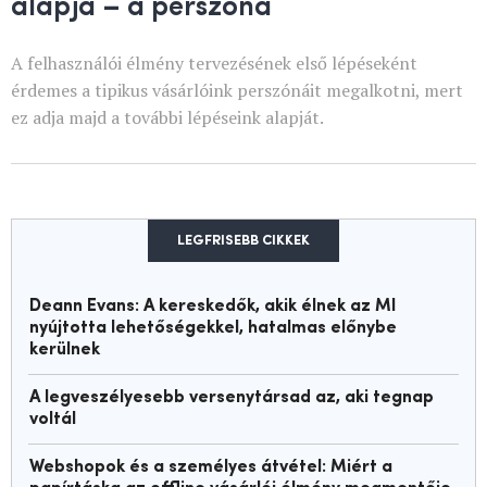
alapja – a perszóna
A felhasználói élmény tervezésének első lépéseként
érdemes a tipikus vásárlóink perszónáit megalkotni, mert
ez adja majd a további lépéseink alapját.
LEGFRISEBB CIKKEK
Deann Evans: A kereskedők, akik élnek az MI
nyújtotta lehetőségekkel, hatalmas előnybe
kerülnek
A legveszélyesebb versenytársad az, aki tegnap
voltál
Webshopok és a személyes átvétel: Miért a