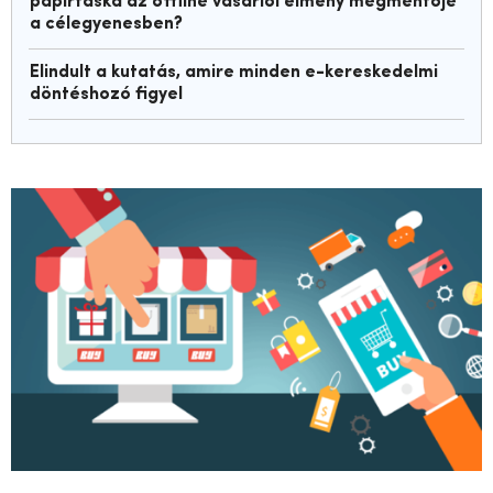
papírtáska az offline vásárlói élmény megmentője
a célegyenesben?
Elindult a kutatás, amire minden e-kereskedelmi
döntéshozó figyel