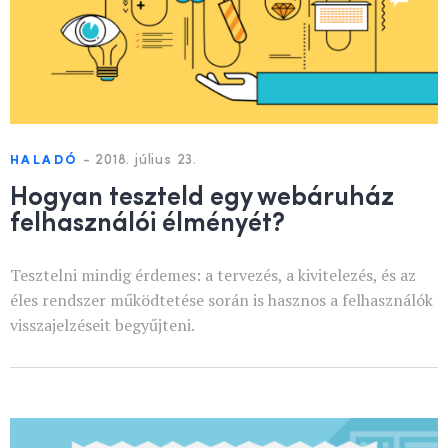
-
2018. július 23.
HALADÓ
Hogyan teszteld egy webáruház
felhasználói élményét?
Tesztelni mindig érdemes: a tervezés, a kivitelezés, és az
éles rendszer működtetése során is hasznos a felhasználók
visszajelzéseit begyűjteni.