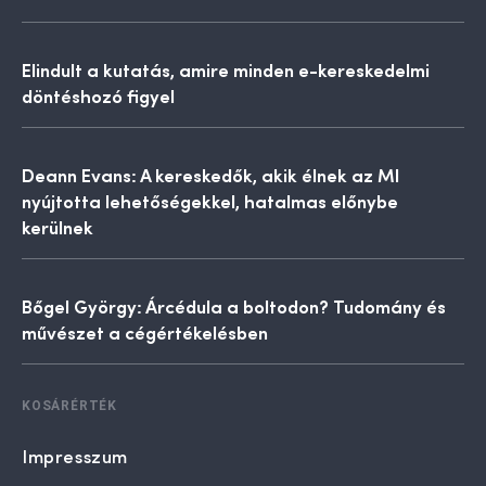
Elindult a kutatás, amire minden e-kereskedelmi
döntéshozó figyel
Deann Evans: A kereskedők, akik élnek az MI
nyújtotta lehetőségekkel, hatalmas előnybe
kerülnek
Bőgel György: Árcédula a boltodon? Tudomány és
művészet a cégértékelésben
KOSÁRÉRTÉK
Impresszum