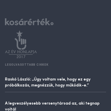
LEGOLVASOTTABB CIKKEK
Raskó László: „Úgy voltam vele, hogy ez egy
próbálkozás, megnézzük, hogy működik-e.”
A legveszélyesebb versenytársad az, aki tegnap
voltál