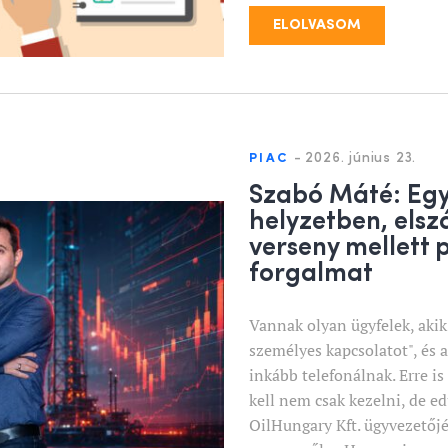
ELOLVASOM
-
2026. június 23.
PIAC
Szabó Máté: Egy
helyzetben, elsz
verseny mellett 
forgalmat
Vannak olyan ügyfelek, akik 
személyes kapcsolatot", és 
inkább telefonálnak. Erre is 
kell nem csak kezelni, de ed
OilHungary Kft. ügyvezetőj