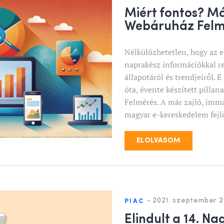
Miért fontos? Má
Webáruház Fel
Nélkülözhetetlen, hogy az e
naprakész információkkal re
állapotáról és trendjeiről. 
óta, évente készített pilla
Felmérés. A már zajló, immá
magyar e-kereskedelem fejlő
ELOLVASOM
-
2021. szeptember 2
PIAC
Elindult a 14. N