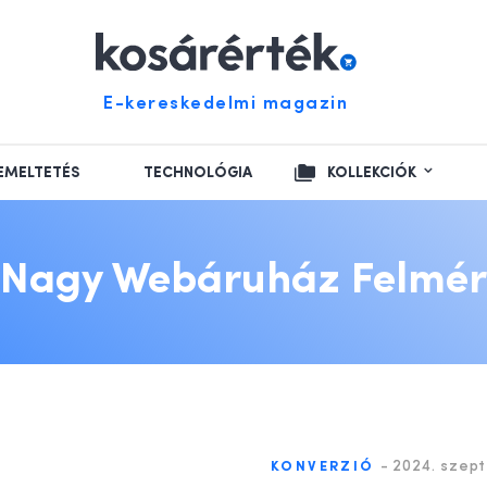
E-kereskedelmi magazin
EMELTETÉS
TECHNOLÓGIA
KOLLEKCIÓK
Nagy Webáruház Felmér
-
2024. szept
KONVERZIÓ