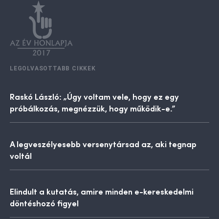
LEGOLVASOTTABB CIKKEK
Raskó László: „Úgy voltam vele, hogy ez egy
próbálkozás, megnézzük, hogy működik-e.”
A legveszélyesebb versenytársad az, aki tegnap
voltál
Elindult a kutatás, amire minden e-kereskedelmi
döntéshozó figyel