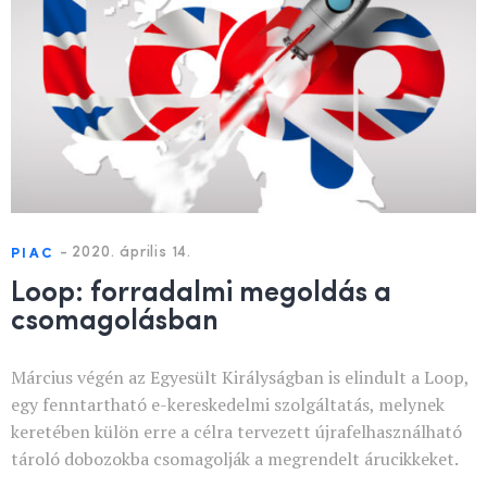
-
2020. április 14.
PIAC
Loop: forradalmi megoldás a
csomagolásban
Március végén az Egyesült Királyságban is elindult a Loop,
egy fenntartható e-kereskedelmi szolgáltatás, melynek
keretében külön erre a célra tervezett újrafelhasználható
tároló dobozokba csomagolják a megrendelt árucikkeket.