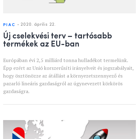
-
2020. április 22.
PIAC
Új cselekvési terv – tartósabb
termékek az EU-ban
Európában évi 2,5 milliárd tonna hulladékot termelünk.
Épp ezért az Unió korszerűsíti irányelveit és jogszabályait,
hogy ösztönözze az átállást a környezetszennyező és
pazarló lineáris gazdaságról az úgynevezett körkörös
gazdaságra.