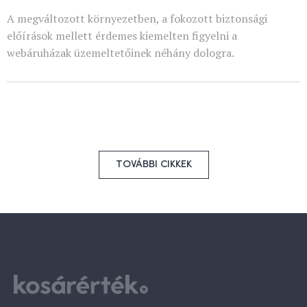
A megváltozott környezetben, a fokozott biztonsági
előírások mellett érdemes kiemelten figyelni a
webáruházak üzemeltetőinek néhány dologra.
TOVÁBBI CIKKEK