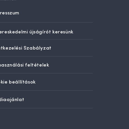
resszum
ereskedelmi újságírót keresünk
tkezelési Szabályzat
használási feltételek
kie beállítások
iaajánlat