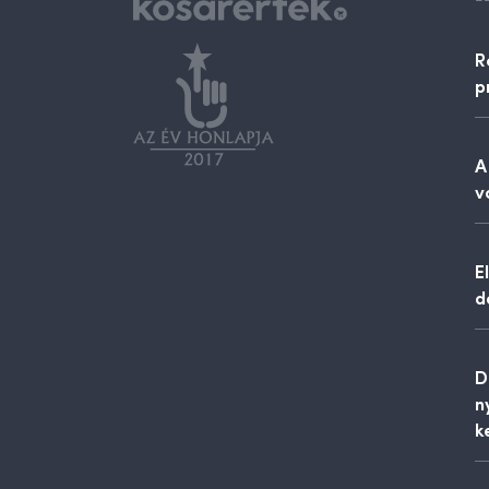
R
p
A
v
E
d
D
n
k