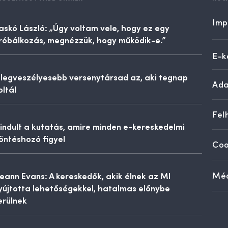
Imp
askó László: „Úgy voltam vele, hogy ez egy
róbálkozás, megnézzük, hogy működik-e.”
E-k
 legveszélyesebb versenytársad az, aki tegnap
Ada
oltál
Fel
lindult a kutatás, amire minden e-kereskedelmi
öntéshozó figyel
Coo
eann Evans: A kereskedők, akik élnek az MI
Méd
yújtotta lehetőségekkel, hatalmas előnybe
erülnek