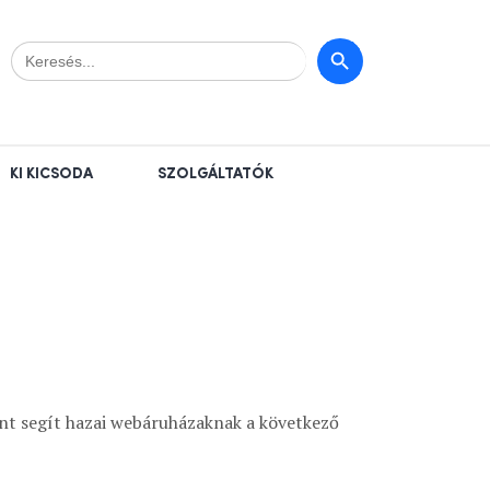
Search
Search Button
for:
KI KICSODA
SZOLGÁLTATÓK
ént segít hazai webáruházaknak a következő