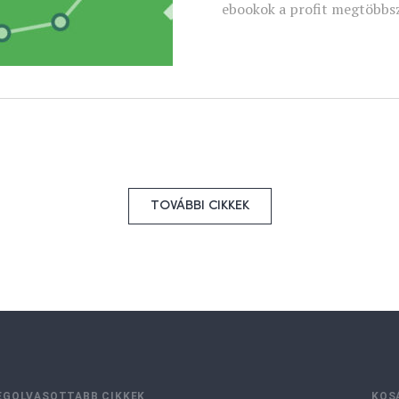
ebookok a profit megtöbbs
TOVÁBBI CIKKEK
EGOLVASOTTABB CIKKEK
KOS