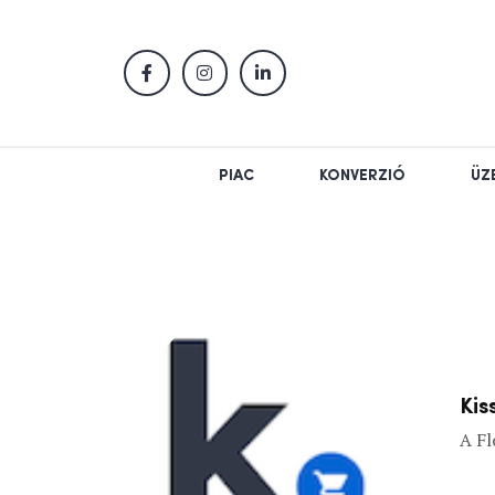
PIAC
KONVERZIÓ
ÜZ
Kis
A Fl