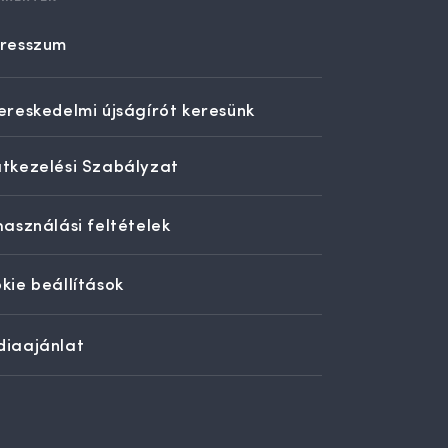
resszum
ereskedelmi újságírót keresünk
tkezelési Szabályzat
használási feltételek
kie beállítások
iaajánlat