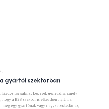
4.
a gyártói szektorban
liárdos forgalmat képesek generálni, amely
hogy a B2B szektor is elkezdjen nyitni a
t éri meg egy gyártónak vagy nagykereskedőnek,