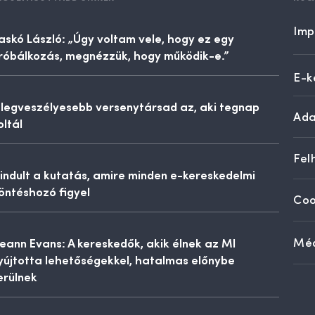
Imp
askó László: „Úgy voltam vele, hogy ez egy
róbálkozás, megnézzük, hogy működik-e.”
E-k
 legveszélyesebb versenytársad az, aki tegnap
Ada
oltál
Fel
lindult a kutatás, amire minden e-kereskedelmi
öntéshozó figyel
Coo
eann Evans: A kereskedők, akik élnek az MI
Méd
yújtotta lehetőségekkel, hatalmas előnybe
erülnek