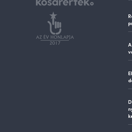
R
p
A
v
E
d
D
n
k