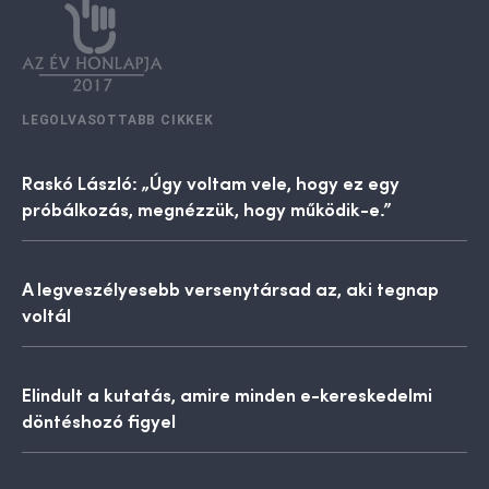
LEGOLVASOTTABB CIKKEK
Raskó László: „Úgy voltam vele, hogy ez egy
próbálkozás, megnézzük, hogy működik-e.”
A legveszélyesebb versenytársad az, aki tegnap
voltál
Elindult a kutatás, amire minden e-kereskedelmi
döntéshozó figyel