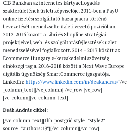
CIB Bankban az internetes kártyaelfogadás
szakterületének üzleti képviselője. 2011-ben a PayU
online fizetési szolgáltató hazai piacra történő
bevezetését menedzselte üzleti vezető pozícióban.
2012-2016 között a Libri és Shopline stratégiai
projektjeivel, web- és szolgáltatásfejlesztések üzleti
menedzselésével foglalkozott. 2014 – 2017 között az
Ecommerce Hungary e-kereskedelmi szövetség
elnökségi tagja. 2016-2018 között a Next Wave Europe
digitális ügynökség SmartCommerce igazgatója.
LinkedIn:
https://www.linkedin.com/in/deakandras/
[/vc
_column_text][/vc_column][/vc_row][vc_row]
[vc_column][vc_column_text]
Deák András cikkei:
[/vc_column_text][thb_postgrid style=”style2″
source=”authors:19″][/vc_column][/vc_row]