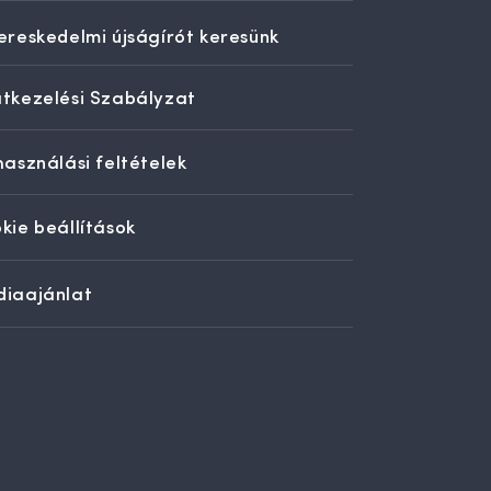
ereskedelmi újságírót keresünk
tkezelési Szabályzat
használási feltételek
kie beállítások
iaajánlat