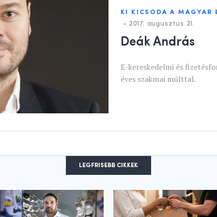
KI KICSODA A MAGYAR
-
2017. augusztus 21.
Deák András
E-kereskedelmi és fizetésf
éves szakmai múlttal.
LEGFRISEBB CIKKEK