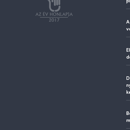
p
A
v
E
d
D
n
k
B
m