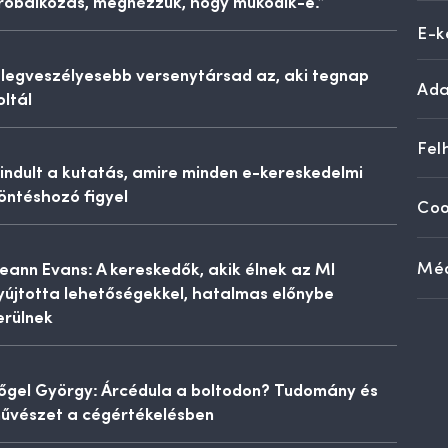
róbálkozás, megnézzük, hogy működik-e.”
E-k
 legveszélyesebb versenytársad az, aki tegnap
Ada
oltál
Fel
lindult a kutatás, amire minden e-kereskedelmi
öntéshozó figyel
Coo
eann Evans: A kereskedők, akik élnek az MI
Méd
yújtotta lehetőségekkel, hatalmas előnybe
erülnek
őgel György: Árcédula a boltodon? Tudomány és
űvészet a cégértékelésben