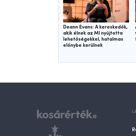
Deann Evans: A kereskedők,
akik élnek az MI nyújtotta
lehetőségekkel, hatalmas
előnybe kerülnek
L
R