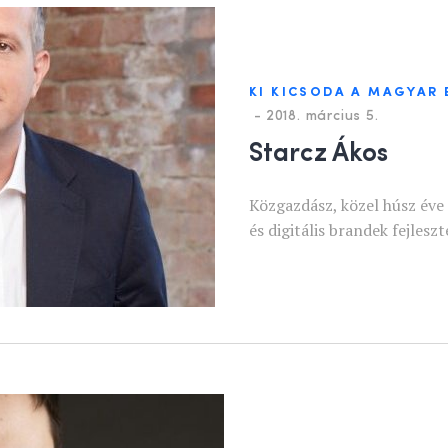
KI KICSODA A MAGYAR
-
2018. március 5.
Starcz Ákos
Közgazdász, közel húsz éve 
és digitális brandek fejlesz