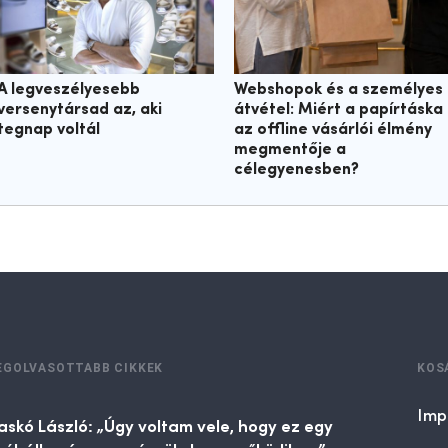
A legveszélyesebb
Webshopok és a személyes
versenytársad az, aki
átvétel: Miért a papírtáska
tegnap voltál
az offline vásárlói élmény
megmentője a
célegyenesben?
EGOLVASOTTABB CIKKEK
KOS
Imp
askó László: „Úgy voltam vele, hogy ez egy