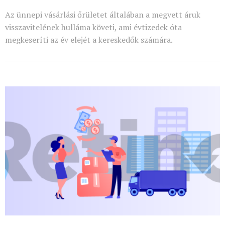
Az ünnepi vásárlási őrületet általában a megvett áruk
visszavitelének hulláma követi, ami évtizedek óta
megkeseríti az év elejét a kereskedők számára.