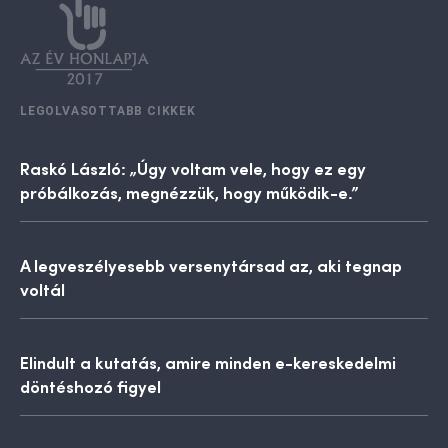
LEGOLVASOTTABB CIKKEK
Raskó László: „Úgy voltam vele, hogy ez egy
próbálkozás, megnézzük, hogy működik-e.”
A legveszélyesebb versenytársad az, aki tegnap
voltál
Elindult a kutatás, amire minden e-kereskedelmi
döntéshozó figyel