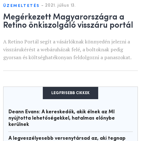
-
2021. július 13.
ÜZEMELTETÉS
Megérkezett Magyarországra a
Retino önkiszolgáló visszáru portál
A Retino Portál segít a vásárlóknak könnyedén jelezni a
visszárukérést a webáruházak felé, a boltoknak pedig
gyorsan és költséghatékonyan feldolgozni a panaszokat.
LEGFRISEBB CIKKEK
Deann Evans: A kereskedők, akik élnek az MI
nyújtotta lehetőségekkel, hatalmas előnybe
kerülnek
A legveszélyesebb versenytársad az, aki tegnap