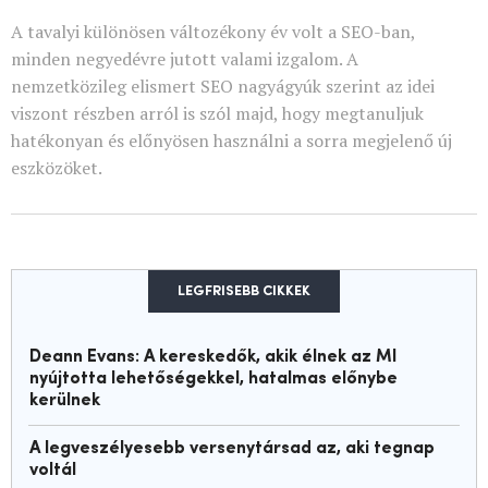
A tavalyi különösen változékony év volt a SEO-ban,
minden negyedévre jutott valami izgalom. A
nemzetközileg elismert SEO nagyágyúk szerint az idei
viszont részben arról is szól majd, hogy megtanuljuk
hatékonyan és előnyösen használni a sorra megjelenő új
eszközöket.
LEGFRISEBB CIKKEK
Deann Evans: A kereskedők, akik élnek az MI
nyújtotta lehetőségekkel, hatalmas előnybe
kerülnek
A legveszélyesebb versenytársad az, aki tegnap
voltál