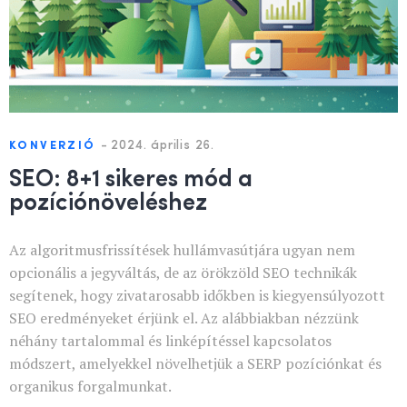
-
2024. április 26.
KONVERZIÓ
SEO: 8+1 sikeres mód a
pozíciónöveléshez
Az algoritmusfrissítések hullámvasútjára ugyan nem
opcionális a jegyváltás, de az örökzöld SEO technikák
segítenek, hogy zivatarosabb időkben is kiegyensúlyozott
SEO eredményeket érjünk el. Az alábbiakban nézzünk
néhány tartalommal és linképítéssel kapcsolatos
módszert, amelyekkel növelhetjük a SERP pozíciónkat és
organikus forgalmunkat.