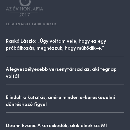
LEGOLVASOTTABB CIKKEK
Raskó László: „Úgy voltam vele, hogy ez egy
próbálkozás, megnézzük, hogy működik-e.”
A legveszélyesebb versenytársad az, aki tegnap
voltál
Elindult a kutatás, amire minden e-kereskedelmi
döntéshozó figyel
Deann Evans: A kereskedők, akik élnek az MI