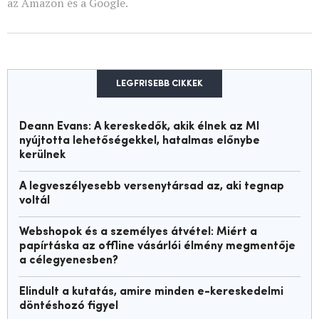
az Amazon és a Google.
LEGFRISEBB CIKKEK
Deann Evans: A kereskedők, akik élnek az MI
nyújtotta lehetőségekkel, hatalmas előnybe
kerülnek
A legveszélyesebb versenytársad az, aki tegnap
voltál
Webshopok és a személyes átvétel: Miért a
papírtáska az offline vásárlói élmény megmentője
a célegyenesben?
Elindult a kutatás, amire minden e-kereskedelmi
döntéshozó figyel