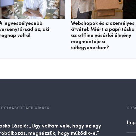
A legveszélyesebb
Webshopok és a személyes
versenytársad az, aki
átvétel: Miért a papírtáska
tegnap voltál
az offline vásárlói élmény
megmentője a
célegyenesben?
EGOLVASOTTABB CIKKEK
KOS
Imp
askó László: „Úgy voltam vele, hogy ez egy
róbálkozás, megnézzük, hogy működik-e.”