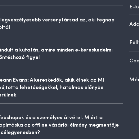
E-k
 legveszélyesebb versenytársad az, aki tegnap
Ada
oltál
Fel
lindult a kutatás, amire minden e-kereskedelmi
öntéshozó figyel
Coo
eann Evans: A kereskedők, akik élnek az MI
Méd
yújtotta lehetőségekkel, hatalmas előnybe
erülnek
ebshopok és a személyes átvétel: Miért a
apírtáska az offline vásárlói élmény megmentője
 célegyenesben?