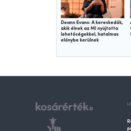
Deann Evans: A kereskedők,
akik élnek az MI nyújtotta
lehetőségekkel, hatalmas
előnybe kerülnek
L
R
p