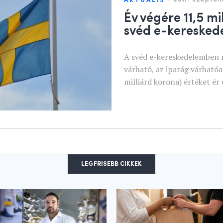
AKTUÁLIS
Év végére 11,5 mi
svéd e-keresked
A svéd e-kereskedelemben
várható, az iparág várhatóa
milliárd korona) értéket ér
LEGFRISEBB CIKKEK