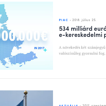
-
2018. július 25.
PIAC
534 milliárd euró
e-kereskedelmi 
A növekedés két számjegyű 
valószínűleg gyorsulni fog.
-
2017. szeptem