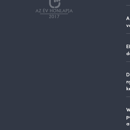
A
v
E
d
D
n
k
W
p
a