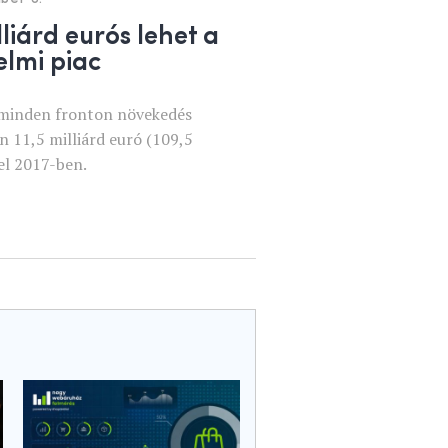
lliárd eurós lehet a
elmi piac
 minden fronton növekedés
n 11,5 milliárd euró (109,5
 el 2017-ben.