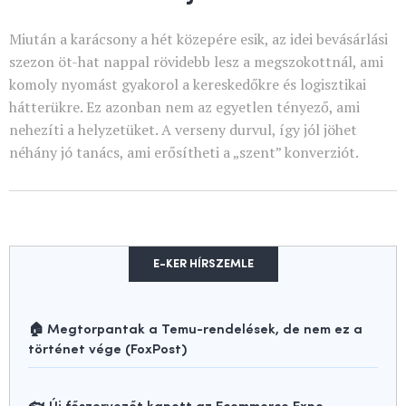
Miután a karácsony a hét közepére esik, az idei bevásárlási
szezon öt-hat nappal rövidebb lesz a megszokottnál, ami
komoly nyomást gyakorol a kereskedőkre és logisztikai
hátterükre. Ez azonban nem az egyetlen tényező, ami
nehezíti a helyzetüket. A verseny durvul, így jól jöhet
néhány jó tanács, ami erősítheti a „szent” konverziót.
E-KER HÍRSZEMLE
🏠 Megtorpantak a Temu-rendelések, de nem ez a
történet vége (FoxPost)
🐟 Új főszervezőt kapott az Ecommerce Expo