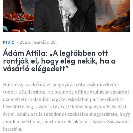
-
2025. március 20.
PIAC
Ádám Attila: „A legtöbben ott
rontják el, hogy elég nekik, ha a
vásárló elégedett”
Húsz éve, az első üzlet megnyitása óta csak növekedni
tudott a Reflexshop. Az online és offline áruházat egyaránt
üzemeltető, valamint nagykereskedelmi partnereknek is
beszállító cég tavaly is így tett: kétszámjegyű növekedést
ért el. Ádám Attila tulajdonos szokatlan magyarázata, hogy
minden azért van, mert mernek cikázni. - Balázs Zsuzsanna
interjúja.