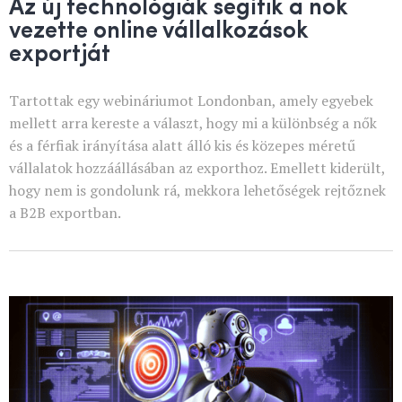
Az új technológiák segítik a nők
vezette online vállalkozások
exportját
Tartottak egy webináriumot Londonban, amely egyebek
mellett arra kereste a választ, hogy mi a különbség a nők
és a férfiak irányítása alatt álló kis és közepes méretű
vállalatok hozzáállásában az exporthoz. Emellett kiderült,
hogy nem is gondolunk rá, mekkora lehetőségek rejtőznek
a B2B exportban.