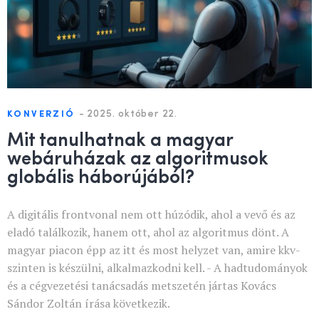
-
2025. október 22.
KONVERZIÓ
Mit tanulhatnak a magyar
webáruházak az algoritmusok
globális háborújából?
A digitális frontvonal nem ott húzódik, ahol a vevő és az
eladó találkozik, hanem ott, ahol az algoritmus dönt. A
magyar piacon épp az itt és most helyzet van, amire kkv-
szinten is készülni, alkalmazkodni kell. - A hadtudományok
és a cégvezetési tanácsadás metszetén jártas Kovács
Sándor Zoltán írása következik.