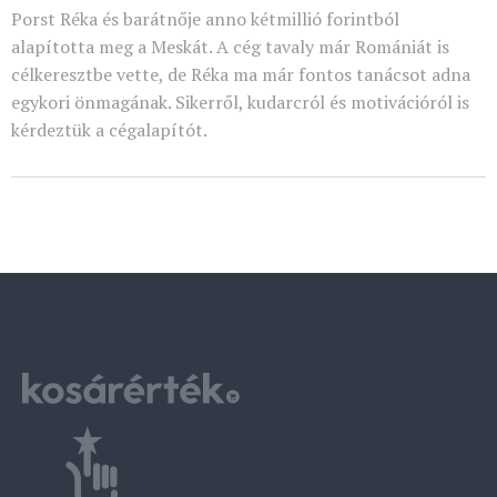
Porst Réka és barátnője anno kétmillió forintból
alapította meg a Meskát. A cég tavaly már Romániát is
célkeresztbe vette, de Réka ma már fontos tanácsot adna
egykori önmagának. Sikerről, kudarcról és motivációról is
kérdeztük a cégalapítót.