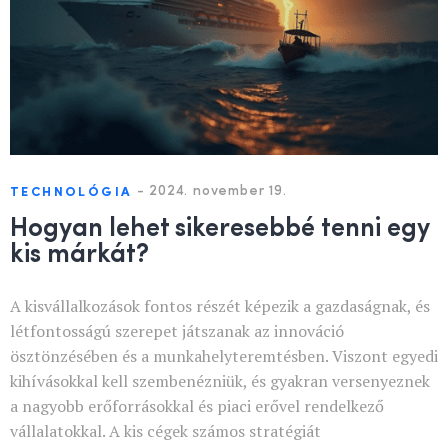
-
2024. november 19.
TECHNOLÓGIA
Hogyan lehet sikeresebbé tenni egy
kis márkát?
A kisvállalkozások fontos részét képezik a gazdaságnak, és
létfontosságú szerepet játszanak az innováció
ösztönzésében és a munkahelyteremtésben. Viszont egyedi
kihívásokkal kell szembenézniük, és gyakran versenyeznek
a nagyobb erőforrásokkal és piaci erővel rendelkező
vállalatokkal. A kis cégek számos stratégiát