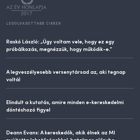
LEGOLVASOTTABB CIKKEK
Raskó László: „Úgy voltam vele, hogy ez egy
próbálkozás, megnézzük, hogy működik-e.”
A legveszélyesebb versenytársad az, aki tegnap
voltál
Elindult a kutatás, amire minden e-kereskedelmi
döntéshozó figyel
Deann Evans: A kereskedők, akik élnek az MI
nyújtotta lehetőségekkel, hatalmas előnybe