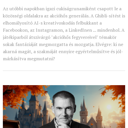
Az utóbbi napokban igazi cukiságcunamiként csapott le a
közösségi oldalakra az akcióhős generálás. A Ghibli-sítést is
elhomályosító AI-s kreatívoskodás felbukkant a
Facebookon, az Instagramon, a LinkedInen ... mindenhol. A
játékiparból átszivárgó "akcióhős fegyvereivel" témakör
sokak fantáziáját megmozgatta és mozgatja. Elvégre: ki ne
akarná magát, a szakmáját ennyire egyértelműsítve és jól-
márkásítva megmutatni?