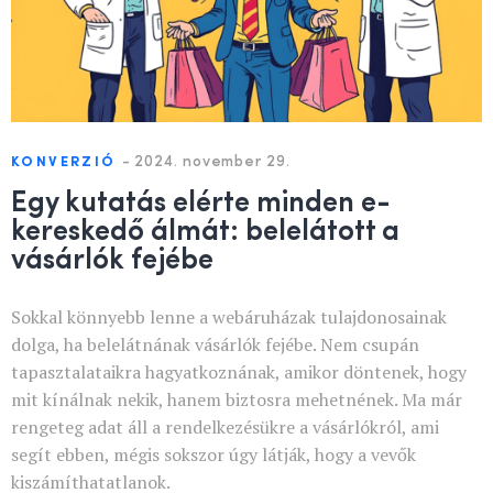
-
2024. november 29.
KONVERZIÓ
Egy kutatás elérte minden e-
kereskedő álmát: belelátott a
vásárlók fejébe
Sokkal könnyebb lenne a webáruházak tulajdonosainak
dolga, ha belelátnának vásárlók fejébe. Nem csupán
tapasztalataikra hagyatkoznának, amikor döntenek, hogy
mit kínálnak nekik, hanem biztosra mehetnének. Ma már
rengeteg adat áll a rendelkezésükre a vásárlókról, ami
segít ebben, mégis sokszor úgy látják, hogy a vevők
kiszámíthatatlanok.