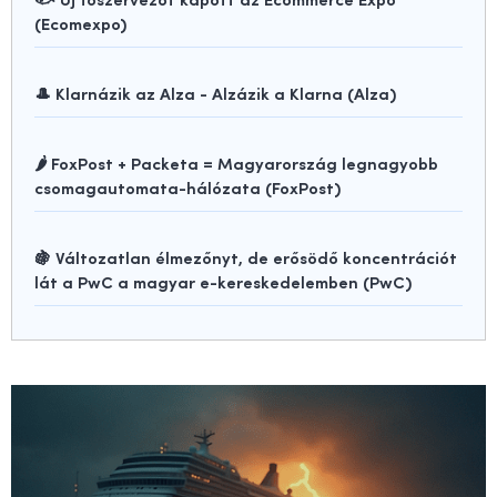
(Ecomexpo)
🎩 Klarnázik az Alza - Alzázik a Klarna (Alza)
🌶️ FoxPost + Packeta = Magyarország legnagyobb
csomagautomata-hálózata (FoxPost)
🍇 Változatlan élmezőnyt, de erősödő koncentrációt
lát a PwC a magyar e-kereskedelemben (PwC)