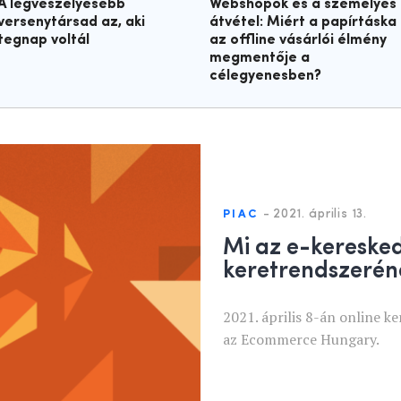
A legveszélyesebb
Webshopok és a személyes
versenytársad az, aki
átvétel: Miért a papírtáska
tegnap voltál
az offline vásárlói élmény
megmentője a
célegyenesben?
-
2021. április 13.
PIAC
Mi az e-kereske
keretrendszerén
2021. április 8-án online k
az Ecommerce Hungary.