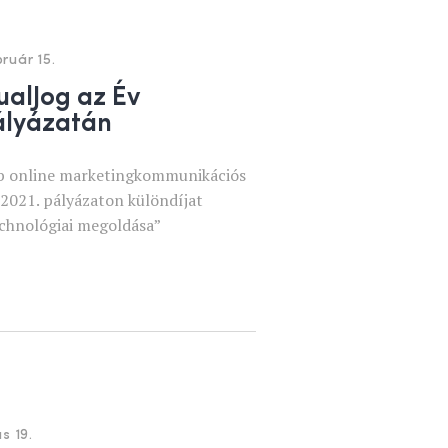
ruár 15.
tualJog az Év
ályázatán
b online marketingkommunikációs
 2021. pályázaton különdíjat
echnológiai megoldása”
us 19.