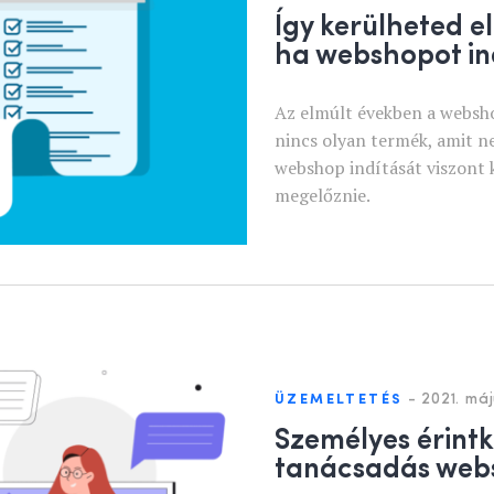
Így kerülheted el
ha webshopot in
Az elmúlt években a websho
nincs olyan termék, amit n
webshop indítását viszont 
megelőznie.
-
2021. máj
ÜZEMELTETÉS
Személyes érintk
tanácsadás we