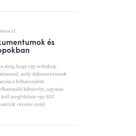
cius 12.
okumentumok és
opokban
za meg, hogy egy webshop
talommal, mely dokumentumok
atnia a felhasználóit.
lhasználó kifejezést, ugyanis
 kell megfelelnie egy B2C
asztók részére nyújt