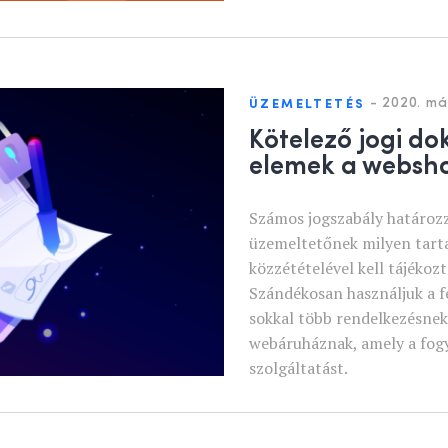
-
2020. már
ÜZEMELTETÉS
Kötelező jogi d
elemek a websh
Számos jogszabály határoz
üzemeltetőnek milyen tar
közzétételével kell tájékozt
Szándékosan használjuk a fe
sokkal több rendelkezésnek
webáruháznak, amely a fogy
szolgáltatást.