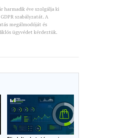
r harmadik éve szolgálja ki
GDPR szabályzatát. A
tatás megálmodóját és
Miklós ügyvédet kérdeztük.