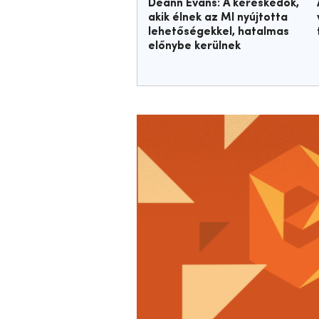
Deann Evans: A kereskedők,
akik élnek az MI nyújtotta
lehetőségekkel, hatalmas
előnybe kerülnek