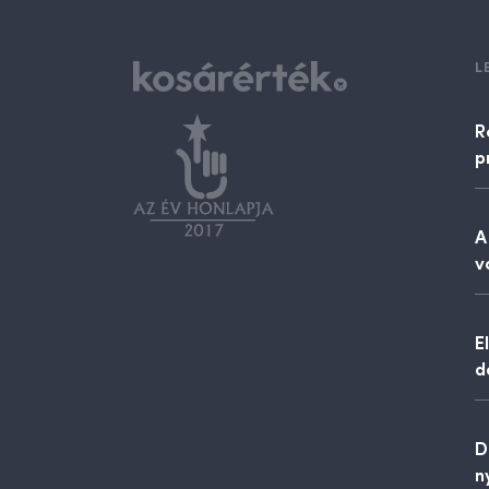
L
R
p
A
v
E
d
D
n