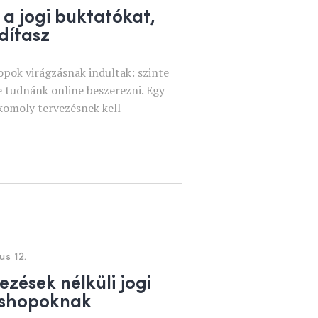
 a jogi buktatókat,
dítasz
pok virágzásnak indultak: szinte
e tudnánk online beszerezni. Egy
komoly tervezésnek kell
us 12.
ezések nélküli jogi
bshopoknak