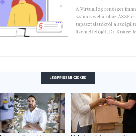
A VirtualJog rendszer immá
számos webáruház ÁSZF és 
tapasztalatokról a szolgál
üzemeltetőjét, Dr. Krausz 
LEGFRISEBB CIKKEK