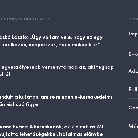
EGOLVASOTTABB CIKKEK
KOS
Imp
askó László: „Úgy voltam vele, hogy ez egy
róbálkozás, megnézzük, hogy működik-e.”
E-k
 legveszélyesebb versenytársad az, aki tegnap
Ada
oltál
Fel
lindult a kutatás, amire minden e-kereskedelmi
öntéshozó figyel
Coo
eann Evans: A kereskedők, akik élnek az MI
Méd
yújtotta lehetőségekkel, hatalmas előnybe