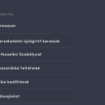
ÁRÉRTÉK
resszum
ereskedelmi újságírót keresünk
tkezelési Szabályzat
használási feltételek
kie beállítások
iaajánlat