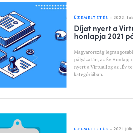
-
2022. feb
ÜZEMELTETÉS
Díjat nyert a Vir
honlapja 2021 p
Magyarország legrangosab
pályázatán, az Év Honlapja
nyert a VirtualJog az „Év t
kategóriában.
-
2021. júli
ÜZEMELTETÉS