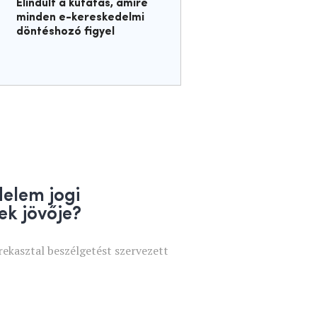
Elindult a kutatás, amire
minden e-kereskedelmi
döntéshozó figyel
delem jogi
ek jövője?
erekasztal beszélgetést szervezett