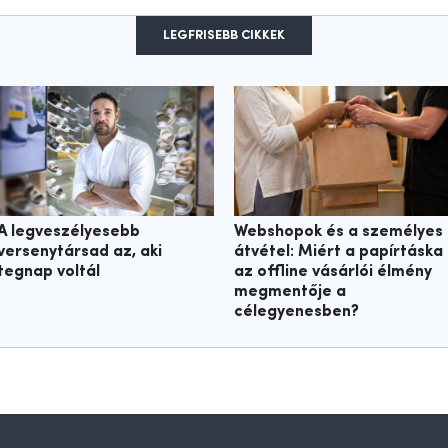
LEGFRISEBB CIKKEK
A legveszélyesebb
Webshopok és a személyes
versenytársad az, aki
átvétel: Miért a papírtáska
tegnap voltál
az offline vásárlói élmény
megmentője a
célegyenesben?