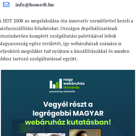
info@homedt.hu
A HDT 2008-as megalakulása óta innovatív szemlélettel kezeli a
házhozszállítási feladatokat. Országos depóhálózatának
köszönhetően komplett szolgáltatási palettájával lefedi
Magyarország egész területét, így webáruházak számára is
teljeskörű megoldást tud nyújtani a kiszállításokkal és minden
ahhoz tartozó szolgáltatással együtt.