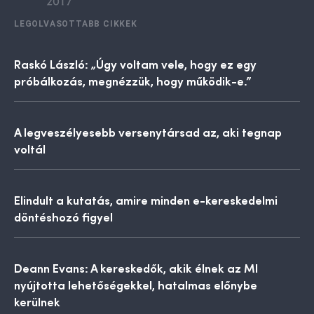
LEGOLVASOTTABB CIKKEK
Raskó László: „Úgy voltam vele, hogy ez egy
próbálkozás, megnézzük, hogy működik-e.”
A legveszélyesebb versenytársad az, aki tegnap
voltál
Elindult a kutatás, amire minden e-kereskedelmi
döntéshozó figyel
Deann Evans: A kereskedők, akik élnek az MI
nyújtotta lehetőségekkel, hatalmas előnybe
kerülnek