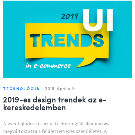
-
2019. április 9.
TECHNOLÓGIA
2019-es design trendek az e-
kereskedelemben
A web fejlődése és az új technológiák alkalmazása
megváltoztatta a felülettervezés szemléletét. A