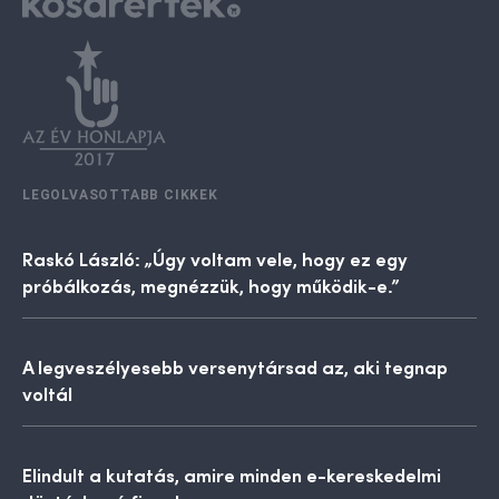
LEGOLVASOTTABB CIKKEK
Raskó László: „Úgy voltam vele, hogy ez egy
próbálkozás, megnézzük, hogy működik-e.”
A legveszélyesebb versenytársad az, aki tegnap
voltál
Elindult a kutatás, amire minden e-kereskedelmi