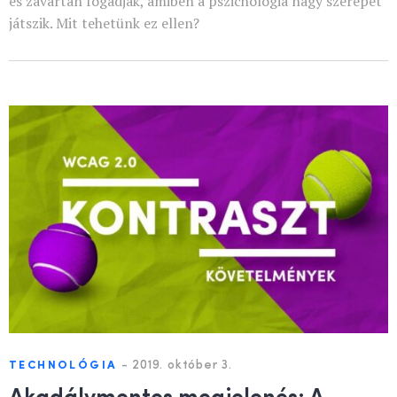
és zavartan fogadják, amiben a pszichológia nagy szerepet
játszik. Mit tehetünk ez ellen?
-
2019. október 3.
TECHNOLÓGIA
Akadálymentes megjelenés: A