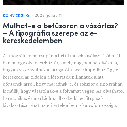
-
2025. július 11.
KONVERZIÓ
Múlhat-e a betűsoron a vásárlás?
– A tipográfia szerepe az e-
kereskedelemben
A tipográfia nem csupán a betűtípusok kiválasztásából áll,
hanem egy olyan eszköztár, amely nagyban befolyásolja,
hogyan viszonyulnak a látogatók a webshopodhoz. Egy e-
kereskedelmi oldalon a látogatók pillanatok alatt
döntenek arról, hogy maradnak-e, és sokszor a tipográfián
is múlik, hogy vásárolnak-e a folyamat végén. Az olvasható,
harmonikus és márkádhoz illeszkedő betűtípusok
kiválasztása tehát üzleti értelemben is kulcsfontosságú.