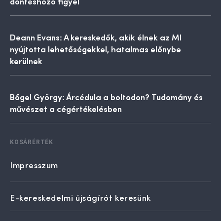
döntéshozó figyel
Deann Evans: A kereskedők, akik élnek az MI
nyújtotta lehetőségekkel, hatalmas előnybe
kerülnek
Bőgel György: Árcédula a boltodon? Tudomány és
művészet a cégértékelésben
KOSÁRÉRTÉK
Impresszum
E-kereskedelmi újságírót keresünk