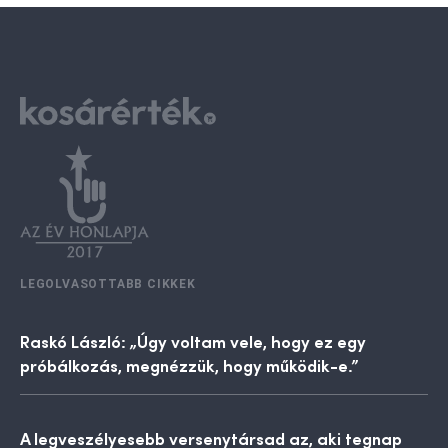
LEGOLVASOTTABB CIKKEK
Raskó László: „Úgy voltam vele, hogy ez egy
próbálkozás, megnézzük, hogy működik-e.”
A legveszélyesebb versenytársad az, aki tegnap