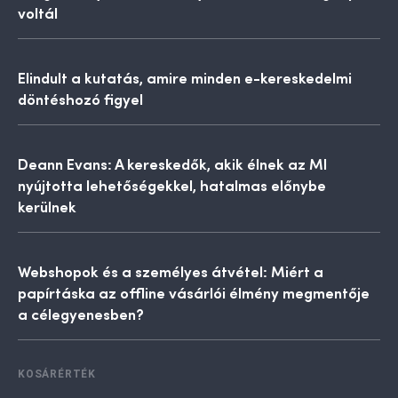
voltál
Elindult a kutatás, amire minden e-kereskedelmi
döntéshozó figyel
Deann Evans: A kereskedők, akik élnek az MI
nyújtotta lehetőségekkel, hatalmas előnybe
kerülnek
Webshopok és a személyes átvétel: Miért a
papírtáska az offline vásárlói élmény megmentője
a célegyenesben?
KOSÁRÉRTÉK