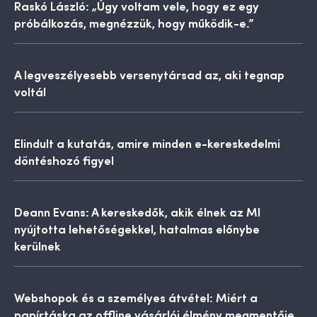
Raskó László: „Úgy voltam vele, hogy ez egy
próbálkozás, megnézzük, hogy működik-e.”
A legveszélyesebb versenytársad az, aki tegnap
voltál
Elindult a kutatás, amire minden e-kereskedelmi
döntéshozó figyel
Deann Evans: A kereskedők, akik élnek az MI
nyújtotta lehetőségekkel, hatalmas előnybe
kerülnek
Webshopok és a személyes átvétel: Miért a
papírtáska az offline vásárlói élmény megmentője