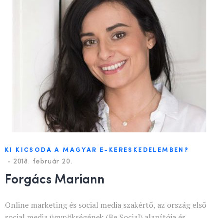
KI KICSODA A MAGYAR E-KERESKEDELEMBEN?
-
2018. február 20.
Forgács Mariann
Online marketing és social media szakértő, az ország első
social media ügynökségének (Be Social) alapítója és