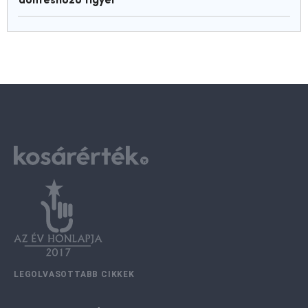
döntéshozó figyel
LEGOLVASOTTABB CIKKEK