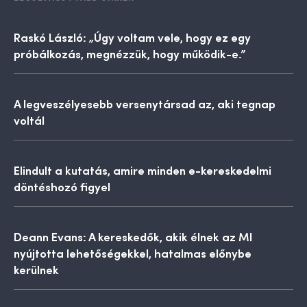
Raskó László: „Úgy voltam vele, hogy ez egy
próbálkozás, megnézzük, hogy működik-e.”
A legveszélyesebb versenytársad az, aki tegnap
voltál
Elindult a kutatás, amire minden e-kereskedelmi
döntéshozó figyel
Deann Evans: A kereskedők, akik élnek az MI
nyújtotta lehetőségekkel, hatalmas előnybe
kerülnek