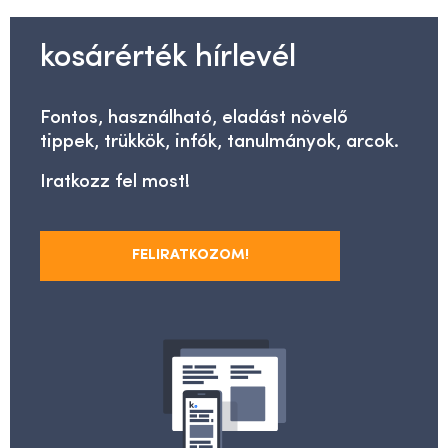
kosárérték hírlevél
Fontos, használható, eladást növelő
tippek, trükkök, infók, tanulmányok, arcok.
Iratkozz fel most!
FELIRATKOZOM!